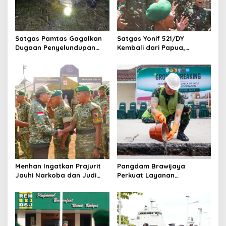
t
i
o
Satgas Pamtas Gagalkan
Satgas Yonif 521/DY
n
Dugaan Penyelundupan
Kembali dari Papua,
200 Burung Kacer dari
Pangdam Brawijaya: Kalian
Malaysia
Hadirkan Rasa Aman
Menhan Ingatkan Prajurit
Pangdam Brawijaya
Jauhi Narkoba dan Judi
Perkuat Layanan
Online saat Kunjungi Yonif
Kesehatan, Ketahanan
TP 933/Macan Wilis
Pangan, hingga Satuan
Baru di Malang