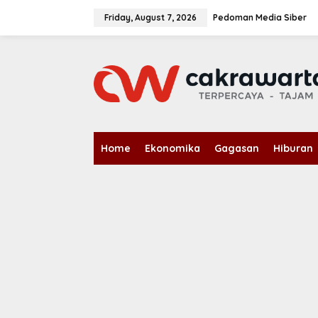
S
k
Friday, August 7, 2026
Pedoman Media Siber
i
p
t
o
c
o
n
t
e
n
Home
Ekonomika
Gagasan
Hiburan
t