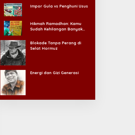
Impor Gula vs Penghuni Usus
Hikmah Ramadhan: Kamu
Sudah Kehilangan Banyak
Hal, Jangan Sampai
Kehilangan Diri Sendiri!
Blokade Tanpa Perang di
Selat Hormuz
Energi dan Gizi Generasi