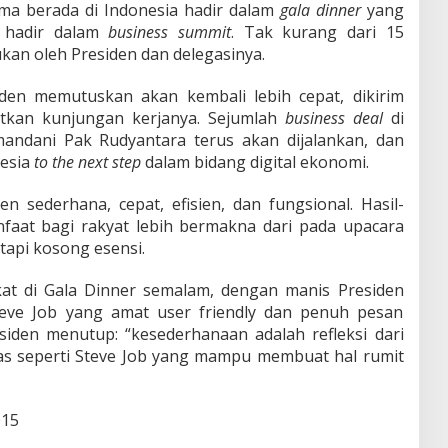
ama berada di Indonesia hadir dalam
gala
dinner
yang
s hadir dalam
business
summit
. Tak kurang dari 15
ukan oleh Presiden dan delegasinya.
iden memutuskan akan kembali lebih cepat, dikirim
tkan kunjungan kerjanya. Sejumlah
business
deal
di
mandani Pak Rudyantara terus akan dijalankan, dan
esia
to
the
next
step
dalam bidang digital ekonomi.
en sederhana, cepat, efisien, dan fungsional. Hasil-
faat bagi rakyat lebih bermakna dari pada upacara
api kosong esensi.
kat di Gala Dinner semalam, dengan manis Presiden
teve Job yang amat user friendly dan penuh pesan
residen menutup: “kesederhanaan adalah refleksi dari
as seperti Steve Job yang mampu membuat hal rumit
015