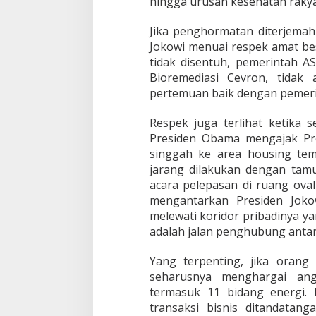
hingga urusan kesehatan rakya
r
e
Jika penghormatan diterjemah
s
i
Jokowi menuai respek amat bes
d
tidak disentuh, pemerintah A
e
Bioremediasi Cevron, tidak
n
pertemuan baik dengan pemeri
K
e
A
Respek juga terlihat ketika 
S
Presiden Obama mengajak Pres
singgah ke area housing tem
jarang dilakukan dengan tam
acara pelepasan di ruang ova
mengantarkan Presiden Joko
melewati koridor pribadinya ya
adalah jalan penghubung anta
Yang terpenting, jika orang
seharusnya menghargai an
termasuk 11 bidang energi. I
transaksi bisnis ditandatang