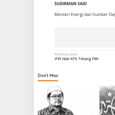
SUDIRMAN SAID
Menteri Energi dan Sumber Da
P
Previous post
IPW Nilai KPK Tebang Pilih
o
s
t
Don't Miss
n
a
v
i
g