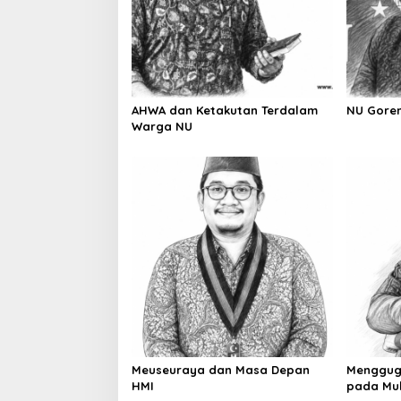
a
t
i
o
AHWA dan Ketakutan Terdalam
NU Gore
n
Warga NU
Meuseuraya dan Masa Depan
Menggug
HMI
pada Mu