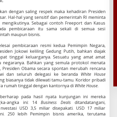
t.
kan dengan saling respek maka kehadiran Presiden
ar. Hal-hal yang sensitif dan pemerintah RI meminta
S mengikutinya. Sebagai contoh Freeport dan Kasus
 ada pembicaraan itu sama sekali di semua sesi
ntah maupun bisnis.
selesai pembicaraan resmi kedua Pemimpin Negara,
iden Jokowi keliling Gedung Putih, bahkan diajak
pat tinggal keluarganya. Sesuatu yang amat amat
u negaranya. Bahkan yang semula protokol menata
l, Presiden Obama secara spontan merubah rencana
wi dan seluruh delegasi ke beranda
White
House
ng biasanya tidak dilewati tamu-tamu. Koridor pribadi
ra rumah tinggal dengan kantornya di
White
House
.
 berharap pada hasil nyata kunjungan ini mereka
gka-angka ini: 14
Business
Deals
ditandatangani,
nvestasi USD 3,5 miliar disepakati. USD 17 miliar
ani. 250 lebih Pemimpin bisnis amerika, terutama