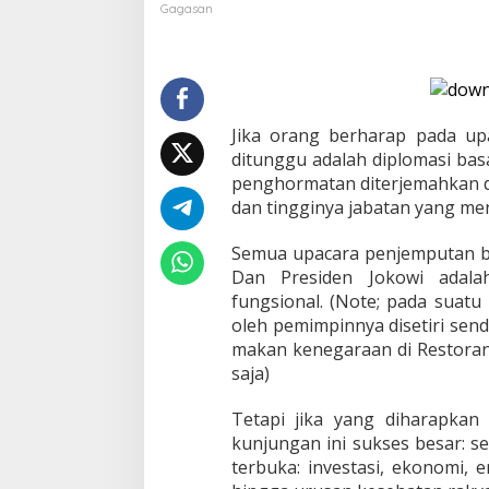
R
Gagasan
i
n
g
a
n
M
Jika orang berharap pada up
e
ditunggu adalah diplomasi bas
n
penghormatan diterjemahkan d
y
e
dan tingginya jabatan yang men
r
t
Semua upacara penjemputan ber
a
Dan Presiden Jokowi adalah
i
fungsional. (Note; pada suatu
K
u
oleh pemimpinnya disetiri send
n
makan kenegaraan di Restora
j
saja)
u
n
Tetapi jika yang diharapkan
g
a
kunjungan ini sukses besar: s
n
terbuka: investasi, ekonomi, 
P