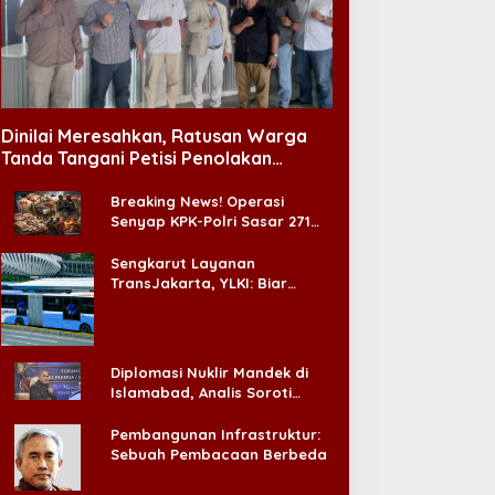
Dinilai Meresahkan, Ratusan Warga
Tanda Tangani Petisi Penolakan
Tempat Hiburan Malam di CitraLand
Breaking News! Operasi
Senyap KPK-Polri Sasar 271
Pabrik di Madura dan Akan
Ada ‘Badai Pemeriksaan’
Sengkarut Layanan
TransJakarta, YLKI: Biar
Cepat, Adakan Forum Dialog
Konsumen!
Diplomasi Nuklir Mandek di
Islamabad, Analis Soroti
Standar Ganda Washington
Pembangunan Infrastruktur:
Sebuah Pembacaan Berbeda