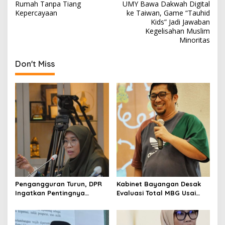
Rumah Tanpa Tiang
UMY Bawa Dakwah Digital
o
Kepercayaan
ke Taiwan, Game “Tauhid
s
Kids” Jadi Jawaban
Kegelisahan Muslim
t
Minoritas
n
Don't Miss
a
v
i
g
a
t
i
o
n
Pengangguran Turun, DPR
Kabinet Bayangan Desak
Ingatkan Pentingnya
Evaluasi Total MBG Usai
Menciptakan Pekerjaan
Rentetan Keracunan
yang Layak
Massal