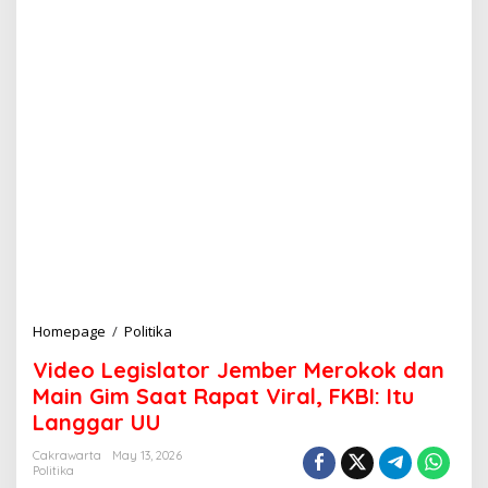
Homepage
/
Politika
V
i
Video Legislator Jember Merokok dan
d
e
Main Gim Saat Rapat Viral, FKBI: Itu
o
Langgar UU
L
e
Cakrawarta
May 13, 2026
g
Politika