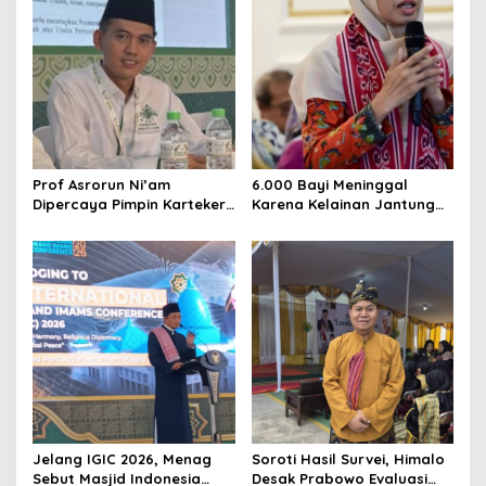
Prof Asrorun Ni’am
6.000 Bayi Meninggal
Dipercaya Pimpin Karteker
Karena Kelainan Jantung
PWNU Jambi, Dinilai Simbol
Bawaan, DPR Desak
Regenerasi Kepemimpinan
Pemerataan Operasi
NU
Jantung Anak
Jelang IGIC 2026, Menag
Soroti Hasil Survei, Himalo
Sebut Masjid Indonesia
Desak Prabowo Evaluasi