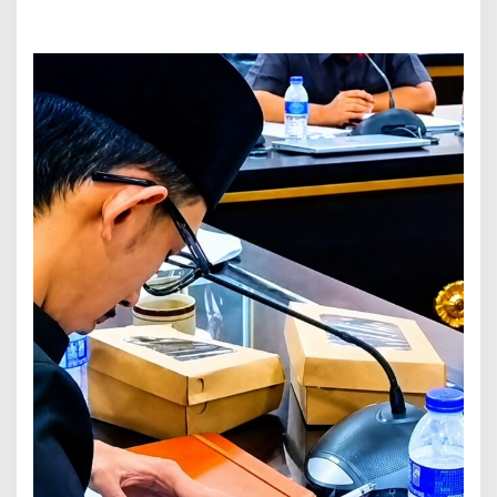
i
s
l
a
t
o
r
J
e
m
b
e
r
M
e
r
o
k
o
k
d
a
n
M
a