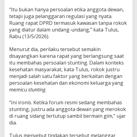
I
t
“Itu bukan hanya persoalan etika anggota dewan,
u
tetapi juga pelanggaran regulasi yang nyata.
L
Ruang rapat DPRD termasuk kawasan tanpa rokok
a
n
yang diatur dalam undang-undang,” kata Tulus,
g
Rabu (13/5/2026).
g
a
Menurut dia, perilaku tersebut semakin
r
disayangkan karena rapat yang berlangsung saat
U
U
itu membahas persoalan stunting. Dalam konteks
kesehatan masyarakat, kata Tulus, rokok justru
menjadi salah satu faktor yang berkaitan dengan
persoalan kesehatan dan ekonomi keluarga yang
memicu
stunting.
“Ini ironis. Ketika forum resmi sedang membahas
stunting, justru ada anggota dewan yang merokok
di ruang sidang tertutup sambil bermain gim,” ujar
dia.
Tulus menyebut tindakan tersebut melanggar