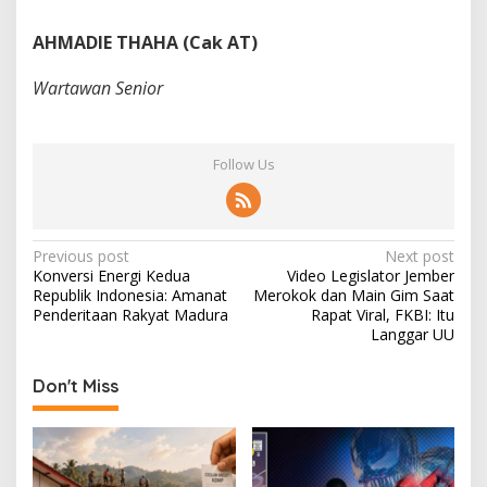
AHMADIE THAHA (Cak AT)
Wartawan Senior
Follow Us
P
Previous post
Next post
Konversi Energi Kedua
Video Legislator Jember
o
Republik Indonesia: Amanat
Merokok dan Main Gim Saat
s
Penderitaan Rakyat Madura
Rapat Viral, FKBI: Itu
Langgar UU
t
n
Don't Miss
a
v
i