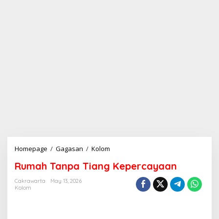
Homepage
/
Gagasan
/
Kolom
R
u
Rumah Tanpa Tiang Kepercayaan
m
a
Cakrawarta
May 13, 2026
h
Kolom
T
a
n