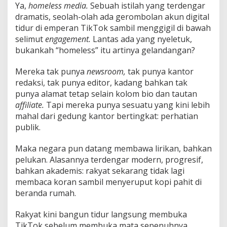
Ya,
homeless media.
Sebuah istilah yang terdengar
dramatis, seolah-olah ada gerombolan akun digital
tidur di emperan TikTok sambil menggigil di bawah
selimut
engagement.
Lantas ada yang nyeletuk,
bukankah “homeless” itu artinya gelandangan?
Mereka tak punya
newsroom,
tak punya kantor
redaksi, tak punya editor, kadang bahkan tak
punya alamat tetap selain kolom bio dan tautan
affiliate.
Tapi mereka punya sesuatu yang kini lebih
mahal dari gedung kantor bertingkat: perhatian
publik.
Maka negara pun datang membawa lirikan, bahkan
pelukan. Alasannya terdengar modern, progresif,
bahkan akademis: rakyat sekarang tidak lagi
membaca koran sambil menyeruput kopi pahit di
beranda rumah.
Rakyat kini bangun tidur langsung membuka
TikTok sebelum membuka mata sepenuhnya.