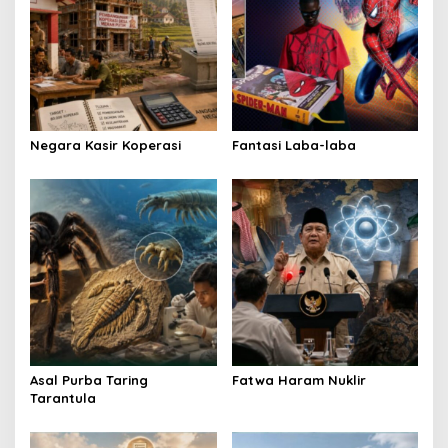
g
a
t
i
o
Negara Kasir Koperasi
Fantasi Laba-laba
n
Asal Purba Taring
Fatwa Haram Nuklir
Tarantula