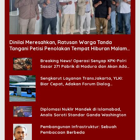
Dinilai Meresahkan, Ratusan Warga Tanda
Tangani Petisi Penolakan Tempat Hiburan Malam
di CitraLand
Breaking News! Operasi Senyap KPK-Polri
Sasar 271 Pabrik di Madura dan Akan Ada
‘Badai Pemeriksaan’
Sengkarut Layanan TransJakarta, YLKI:
Biar Cepat, Adakan Forum Dialog
Konsumen!
Diplomasi Nuklir Mandek di Islamabad,
Analis Soroti Standar Ganda Washington
Pembangunan Infrastruktur: Sebuah
Pembacaan Berbeda