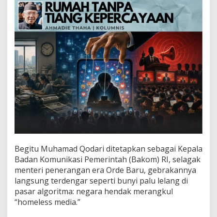
p
a
T
i
a
n
g
K
e
p
e
r
c
a
y
a
a
Begitu Muhamad Qodari ditetapkan sebagai Kepala
n
Badan Komunikasi Pemerintah (Bakom) RI, selagak
menteri penerangan era Orde Baru, gebrakannya
langsung terdengar seperti bunyi palu lelang di
pasar algoritma: negara hendak merangkul
“homeless media.”