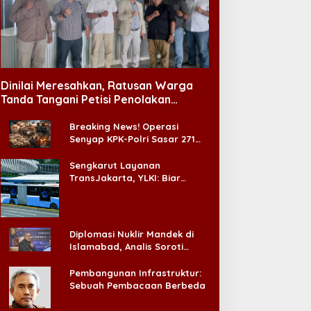
arangan Sudah Ada,
Gus Kikin: Qanun Asasi
engapa Iklan Rokok
Hasyim Asy’ari Tetap
asih Marak di Medsos?
Relevan Menjawab Zaman
Dinilai Meresahkan, Ratusan Warga
Tanda Tangani Petisi Penolakan
Tempat Hiburan Malam di CitraLand
Breaking News! Operasi
Senyap KPK-Polri Sasar 271
Pabrik di Madura dan Akan
Ada ‘Badai Pemeriksaan’
Sengkarut Layanan
TransJakarta, YLKI: Biar
Cepat, Adakan Forum Dialog
Konsumen!
Diplomasi Nuklir Mandek di
Islamabad, Analis Soroti
Standar Ganda Washington
Pembangunan Infrastruktur:
Sebuah Pembacaan Berbeda