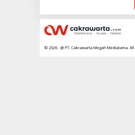
A
W
A
R
T
A
© 2026 - @ PT. Cakrawarta Megah Mediatama. All 