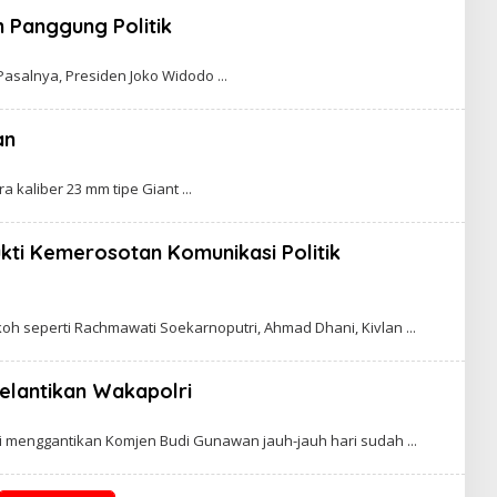
 Panggung Politik
 Pasalnya, Presiden Joko Widodo
an
a kaliber 23 mm tipe Giant
ti Kemerosotan Komunikasi Politik
oh seperti Rachmawati Soekarnoputri, Ahmad Dhani, Kivlan
 Pelantikan Wakapolri
i menggantikan Komjen Budi Gunawan jauh-jauh hari sudah