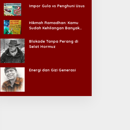
Impor Gula vs Penghuni Usus
Hikmah Ramadhan: Kamu
Sudah Kehilangan Banyak
Hal, Jangan Sampai
Kehilangan Diri Sendiri!
Blokade Tanpa Perang di
Selat Hormuz
Energi dan Gizi Generasi