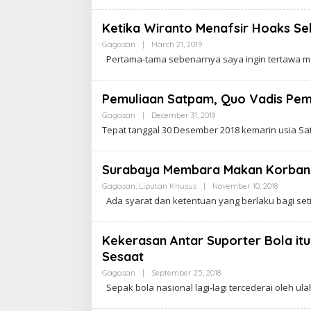
A
K
R
Ketika Wiranto Menafsir Hoaks Se
A
W
Gagasan
|
March 21, 2019
B
A
Y
Pertama-tama sebenarnya saya ingin tertawa me
R
C
T
A
A
K
R
Pemuliaan Satpam, Quo Vadis Pe
A
W
Gagasan
|
December 31, 2018
B
A
Y
Tepat tanggal 30 Desember 2018 kemarin usia S
R
C
T
A
A
K
R
Surabaya Membara Makan Korban,
A
W
Gagasan
,
Liputan Khusus
|
November 10, 2018
B
A
Y
Ada syarat dan ketentuan yang berlaku bagi set
R
C
T
A
A
K
R
Kekerasan Antar Suporter Bola it
A
Sesaat
W
A
Gagasan
|
September 25, 2018
B
R
Y
T
Sepak bola nasional lagi-lagi tercederai oleh ul
C
A
A