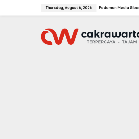
S
k
Thursday, August 6, 2026
Pedoman Media Sibe
i
p
t
o
c
o
n
t
e
n
t