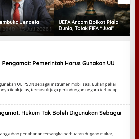
embuka Jendela
UEFA Ancam Boikot Piala
L
Dunia, Tolak FIFA “Jual”
M
Kompetisi ke Investor
M
9, Pengamat: Pemerintah Harus Gunakan UU
gunakan UU PSDN sebagai instrumen mobilisasi. Bukan pakai
nnya tidak jelas, termasuk juga perlindungan negara terhadap
engamat: Hukum Tak Boleh Digunakan Sebagai
nangguhan penahanan tersangka perbuatan dugaan makar,