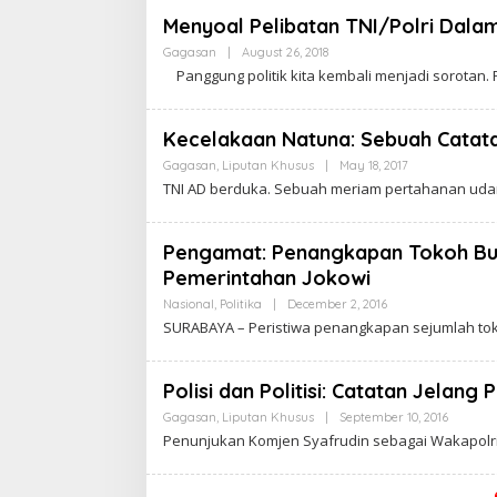
K
R
Menyoal Pelibatan TNI/Polri Dalam
A
W
Gagasan
|
August 26, 2018
B
A
Y
Panggung politik kita kembali menjadi sorotan.
R
C
T
A
A
K
R
Kecelakaan Natuna: Sebuah Catat
A
W
Gagasan
,
Liputan Khusus
|
May 18, 2017
B
A
Y
TNI AD berduka. Sebuah meriam pertahanan udar
R
C
T
A
A
K
R
Pengamat: Penangkapan Tokoh Buk
A
Pemerintahan Jokowi
W
A
Nasional
,
Politika
|
December 2, 2016
B
R
Y
T
SURABAYA – Peristiwa penangkapan sejumlah tok
C
A
A
K
R
Polisi dan Politisi: Catatan Jelang
A
W
Gagasan
,
Liputan Khusus
|
September 10, 2016
B
A
Y
Penunjukan Komjen Syafrudin sebagai Wakapolr
R
C
T
A
A
K
R