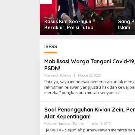
anun Asasi
Kasus Kim Soo-hyun
Sang P
ri Tetap
Berakhir, Polisi Tutup
Islam
njawab Zaman
Penyelidikan
ISESS
Mobilisasi Warga Tangani Covid-1
PSDN!
Nasional
,
Politika
|
March 28, 2020
B
Y
“Intinya, saya mendesak pemerintah untuk meng
C
rekrutmen relawan yang justru hak dan kewajiba
A
mereka,” pungkas pria murah senyum ini.
K
R
A
W
Soal Penangguhan Kivlan Zein, P
A
R
Alat Kepentingan!
T
A
Hukum
,
Nasional
,
Politika
|
July 16, 2019
B
Y
JAKARTA – Sejumlah purnawirawan meminta pe
C