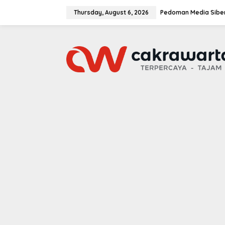
S
k
Thursday, August 6, 2026
Pedoman Media Sibe
i
p
t
o
c
o
n
t
e
n
t