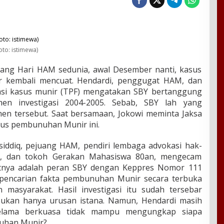
oto: istimewa)
lang Hari HAM sedunia, awal Desember nanti, kasus
kembali mencuat. Hendardi, penggugat HAM, dan
asi kasus munir (TPF) mengatakan SBY bertanggung
en investigasi 2004-2005. Sebab, SBY lah yang
n tersebut. Saat bersamaan, Jokowi meminta Jaksa
us pembunuhan Munir ini.
siddiq, pejuang HAM, pendiri lembaga advokasi hak-
l, dan tokoh Gerakan Mahasiswa 80an, mengecam
utnya adalah peran SBY dengan Keppres Nomor 111
pencarian fakta pembunuhan Munir secara terbuka
masyarakat. Hasil investigasi itu sudah tersebar
ukan hanya urusan istana. Namun, Hendardi masih
elama berkuasa tidak mampu mengungkap siapa
uhan Munir?