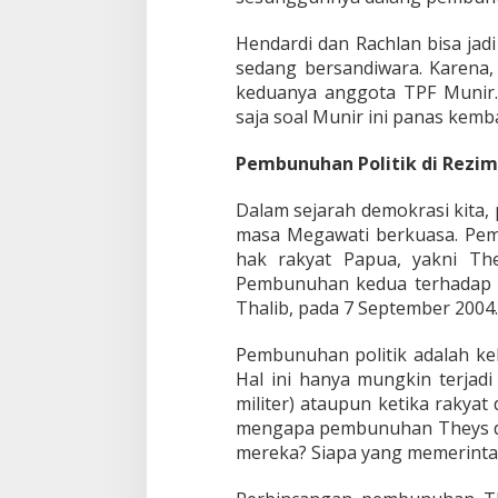
i
:
Hendardi dan Rachlan bisa jad
C
sedang bersandiwara. Karena, 
a
t
keduanya anggota TPF Munir.
a
saja soal Munir ini panas kemba
t
a
Pembunuhan Politik di Rezi
n
K
Dalam sejarah demokrasi kita, 
e
l
masa Megawati berkuasa. Pem
a
hak rakyat Papua, yakni Th
m
Pembunuhan kedua terhadap 
D
Thalib, pada 7 September 2004.
e
m
o
Pembunuhan politik adalah ke
k
Hal ini hanya mungkin terjadi
r
militer) ataupun ketika rakyat
a
mengapa pembunuhan Theys dan
s
i
mereka? Siapa yang memerinta
K
i