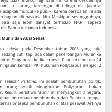
ys tidak muncul lagi saat ini. Karena dendamnya
n itu jarang terdengar di telinga elit Jakarta.
acapkali muncul ke publik, karena persoalan ini ada
n bagian elit nasional kita. Meskipun sesungguhnya,
isa saja lebih dahsyat terhadap NKRI, seperti
elit Papua terhadap Indonesia.
s Munir dan Akal Sehat
ah selesai pada Desember tahun 2005 yang lalu.
g sedang cuti, tapi ada dalam penerbangan Munir ke
r di Singapura, ketika transit. Pilot ini dihukum 14
ninjauan kembali PK, hukuman Pollycarpus menjadi 2
in selesai?
Pertama
, ini adalah pembunuhan politik,
an orang politik. Menghukum Pollycarpus bukan
n.
Kedua
, peristiwa Munir ini menyangkut 3 negara,
 tempat percobaan pembunuhan dan Belanda, tempat
rnasional jika pembunuhan di atas pesawat. Artinya
l.