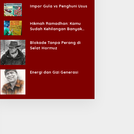
Impor Gula vs Penghuni Usus
Hikmah Ramadhan: Kamu
Sudah Kehilangan Banyak
Hal, Jangan Sampai
Kehilangan Diri Sendiri!
Blokade Tanpa Perang di
Selat Hormuz
Energi dan Gizi Generasi