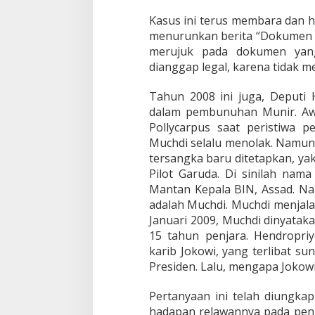
Kasus ini terus membara dan h
menurunkan berita “Dokumen R
merujuk pada dokumen yang 
dianggap legal, karena tidak m
Tahun 2008 ini juga, Deputi H
dalam pembunuhan Munir. Aw
Pollycarpus saat peristiwa 
Muchdi selalu menolak. Namun,
tersangka baru ditetapkan, yak
Pilot Garuda. Di sinilah nam
Mantan Kepala BIN, Assad. Na
adalah Muchdi. Muchdi menjala
Januari 2009, Muchdi dinyatak
15 tahun penjara. Hendropri
karib Jokowi, yang terlibat 
Presiden. Lalu, mengapa Joko
Pertanyaan ini telah diungkap
hadapan relawannya pada pengh