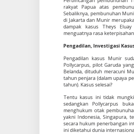
Perbincangan pembunuhan The
t
rakyat Papua atas pembunuha
a
Sebaliknya, pembunuhan Munir 
di Jakarta dan Munir merupaka
dampak kasus Theys Eluay b
menguatnya rasa keterpisahan 
Pengadilan, Investigasi Kasu
Pengadilan kasus Munir sud
Pollycarpus, pilot Garuda yan
Belanda, dituduh meracuni Muni
tahun penjara (dalam upaya pe
tahun). Kasus selesai?
Tentu kasus ini tidak mungk
sedangkan Pollycarpus buk
menghukum otak pembunuha
yakni Indonesia, Singapura,
secara hukum penerbangan inte
ini diketahui dunia internasiona