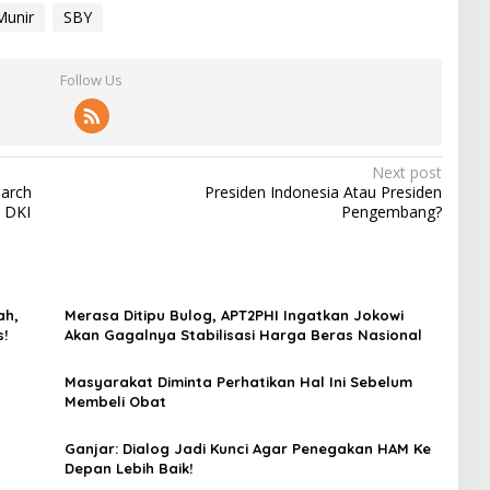
Munir
SBY
Follow Us
Next post
earch
Presiden Indonesia Atau Presiden
b DKI
Pengembang?
ah,
Merasa Ditipu Bulog, APT2PHI Ingatkan Jokowi
s!
Akan Gagalnya Stabilisasi Harga Beras Nasional
Masyarakat Diminta Perhatikan Hal Ini Sebelum
Membeli Obat
Ganjar: Dialog Jadi Kunci Agar Penegakan HAM Ke
Depan Lebih Baik!