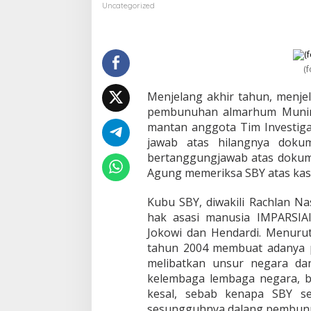
i
Uncategorized
r
d
a
n
M
(f
e
g
Menjelang akhir tahun, menje
a
pembunuhan almarhum Munir 
w
mantan anggota Tim Investig
a
jawab atas hilangnya dokum
t
i
bertanggungjawab atas dokume
S
Agung memeriksa SBY atas kas
o
e
Kubu SBY, diwakili Rachlan Na
k
hak asasi manusia IMPARSIA
a
r
Jokowi dan Hendardi. Menur
n
tahun 2004 membuat adanya 
o
melibatkan unsur negara dan 
p
kelembaga lembaga negara, b
u
t
kesal, sebab kenapa SBY s
r
sesungguhnya dalang pembun