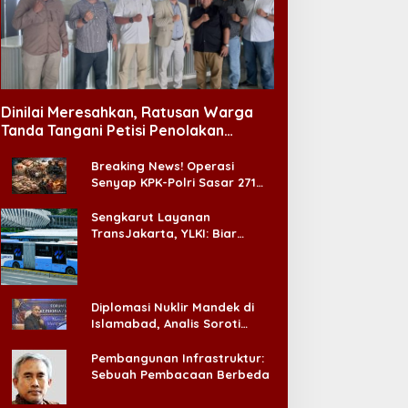
Dinilai Meresahkan, Ratusan Warga
Tanda Tangani Petisi Penolakan
Tempat Hiburan Malam di CitraLand
Breaking News! Operasi
Senyap KPK-Polri Sasar 271
Pabrik di Madura dan Akan
Ada ‘Badai Pemeriksaan’
Sengkarut Layanan
TransJakarta, YLKI: Biar
Cepat, Adakan Forum Dialog
Konsumen!
Diplomasi Nuklir Mandek di
Islamabad, Analis Soroti
Standar Ganda Washington
Pembangunan Infrastruktur:
Sebuah Pembacaan Berbeda