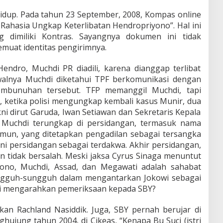
idup. Pada tahun 23 September, 2008, Kompas online
ahasia Ungkap Keterlibatan Hendropriyono”. Hal ini
dimiliki Kontras. Sayangnya dokumen ini tidak
emuat identitas pengirimnya.
endro, Muchdi PR diadili, karena dianggap terlibat
alnya Muchdi diketahui TPF berkomunikasi dengan
pembunuhan tersebut. TFP memanggil Muchdi, tapi
 ketika polisi mengungkap kembali kasus Munir, dua
ni dirut Garuda, Iwan Setiawan dan Sekretaris Kepala
a Muchdi terungkap di persidangan, termasuk nama
mun, yang ditetapkan pengadilan sebagai tersangka
ni persidangan sebagai terdakwa. Akhir persidangan,
an tidak bersalah. Meski jaksa Cyrus Sinaga menuntut
yono, Muchdi, Assad, dan Megawati adalah sahabat
sungguh-sungguh dalam mengantarkan Jokowi sebagai
wi mengarahkan pemeriksaan kepada SBY?
kan Rachland Nasiddik. Juga, SBY pernah berujar di
ujung tahun 2004, di Cikeas, “Kenapa Bu Suci (istri