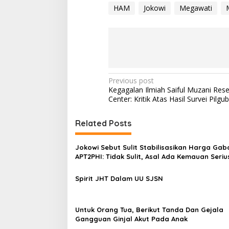
HAM
Jokowi
Megawati
P
Previous post
Kegagalan Ilmiah Saiful Muzani Res
o
Center: Kritik Atas Hasil Survei Pilgu
s
t
Related Posts
n
Jokowi Sebut Sulit Stabilisasikan Harga Gab
a
APT2PHI: Tidak Sulit, Asal Ada Kemauan Seriu
v
Spirit JHT Dalam UU SJSN
i
g
a
Untuk Orang Tua, Berikut Tanda Dan Gejala
Gangguan Ginjal Akut Pada Anak
t