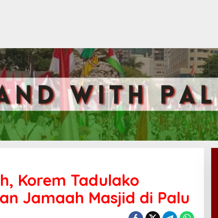
h, Korem Tadulako
gan Jamaah Masjid di Palu