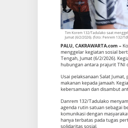
r
e
r
a
t
R
Tim Korem 132/Tadulako saat menggela
e
Jumat (6/2/2026). (foto: Penrem 132/Td
l
a
PALU, CAKRAWARTA.com –
Ko
s
menggelar kegiatan sosial bert
i
Tengah, Jumat (6/2/2026). Kegi
d
e
hubungan antara prajurit TNI 
n
g
Usai pelaksanaan Salat Jumat,
a
makanan kepada jamaah. Kegia
n
kebersamaan dan disambut antu
J
a
m
Danrem 132/Tadulako menyam
a
agenda rutin satuan sebagai b
a
komunikasi dengan masyarakat.
h
hanya terbatas pada tugas per
M
a
solidaritas sosial.