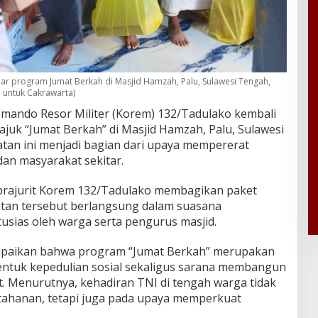
r program Jumat Berkah di Masjid Hamzah, Palu, Sulawesi Tengah,
l untuk Cakrawarta)
mando Resor Militer (Korem) 132/Tadulako kembali
ajuk “Jumat Berkah” di Masjid Hamzah, Palu, Sulawesi
atan ini menjadi bagian dari upaya mempererat
dan masyarakat sekitar.
 prajurit Korem 132/Tadulako membagikan paket
tan tersebut berlangsung dalam suasana
sias oleh warga serta pengurus masjid.
paikan bahwa program “Jumat Berkah” merupakan
entuk kepedulian sosial sekaligus sarana membangun
 Menurutnya, kehadiran TNI di tengah warga tidak
tahanan, tetapi juga pada upaya memperkuat