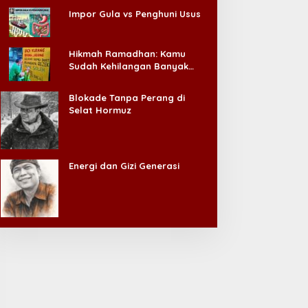
Impor Gula vs Penghuni Usus
Hikmah Ramadhan: Kamu
Sudah Kehilangan Banyak
Hal, Jangan Sampai
Kehilangan Diri Sendiri!
Blokade Tanpa Perang di
Selat Hormuz
Energi dan Gizi Generasi