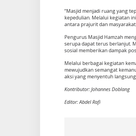
s
j
“Masjid menjadi ruang yang t
i
kepedulian. Melalui kegiatan 
d
antara prajurit dan masyaraka
d
i
P
Pengurus Masjid Hamzah menga
a
serupa dapat terus berlanjut. 
l
sosial memberikan dampak posit
u
Melalui berbagai kegiatan ke
mewujudkan semangat kemanung
aksi yang menyentuh langsung
Kontributor: Johannes Doblang
Editor: Abdel Rafi