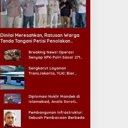
Dinilai Meresahkan, Ratusan Warga
Tanda Tangani Petisi Penolakan
Tempat Hiburan Malam di CitraLand
Breaking News! Operasi
Senyap KPK-Polri Sasar 271
Pabrik di Madura dan Akan
Ada ‘Badai Pemeriksaan’
Sengkarut Layanan
TransJakarta, YLKI: Biar
Cepat, Adakan Forum Dialog
Konsumen!
Diplomasi Nuklir Mandek di
Islamabad, Analis Soroti
Standar Ganda Washington
Pembangunan Infrastruktur:
Sebuah Pembacaan Berbeda