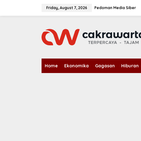
S
k
Friday, August 7, 2026
Pedoman Media Siber
i
p
t
o
c
o
n
t
e
n
Home
Ekonomika
Gagasan
Hiburan
t