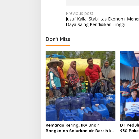
P
Previous post
Jusuf Kalla: Stabilitas Ekonomi Men
o
Daya Saing Pendidikan Tinggi
s
t
Don't Miss
n
a
v
i
g
a
t
i
o
Kemarau Kering, IKA Unair
DT Pedul
n
Bangkalan Salurkan Air Bersih ke
930 Pake
Dua Desa
Kebakara