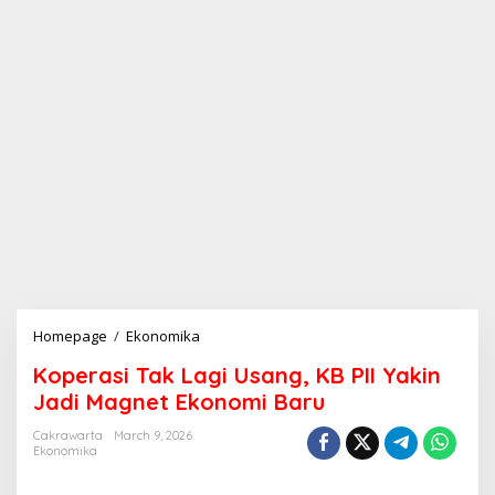
Homepage
/
Ekonomika
K
o
Koperasi Tak Lagi Usang, KB PII Yakin
p
e
Jadi Magnet Ekonomi Baru
r
a
Cakrawarta
March 9, 2026
Ekonomika
s
i