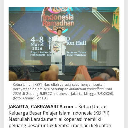
T
a
k
L
a
g
i
U
s
a
n
g
,
K
B
P
I
Ketua Umum KBPII Nasrullah Larada saat menyampaikan
I
pernyataan dalam sesi penutupan
Indonesian Ramadhan Expo
Y
2026
di Gedung SMESCO Indonesia, Jakarta, Minggu (8/3/2026).
a
(foto: Ahmad Toha A)
k
JAKARTA, CAKRAWARTA.com –
Ketua Umum
i
Keluarga Besar Pelajar Islam Indonesia (KB PII)
n
J
Nasrullah Larada menilai koperasi memiliki
a
peluang besar untuk kembali menjadi kekuatan