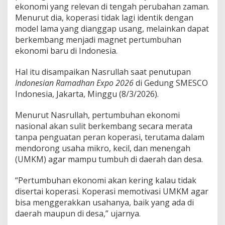
d
ekonomi yang relevan di tengah perubahan zaman.
i
Menurut dia, koperasi tidak lagi identik dengan
M
model lama yang dianggap usang, melainkan dapat
a
g
berkembang menjadi magnet pertumbuhan
n
ekonomi baru di Indonesia.
e
t
Hal itu disampaikan Nasrullah saat penutupan
E
Indonesian Ramadhan Expo 2026
di Gedung SMESCO
k
o
Indonesia, Jakarta, Minggu (8/3/2026).
n
o
Menurut Nasrullah, pertumbuhan ekonomi
m
nasional akan sulit berkembang secara merata
i
tanpa penguatan peran koperasi, terutama dalam
B
a
mendorong usaha mikro, kecil, dan menengah
r
(UMKM) agar mampu tumbuh di daerah dan desa.
u
“Pertumbuhan ekonomi akan kering kalau tidak
disertai koperasi. Koperasi memotivasi UMKM agar
bisa menggerakkan usahanya, baik yang ada di
daerah maupun di desa,” ujarnya.