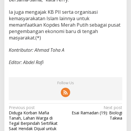
Ia juga mengajak KB PII serta organisasi
kemasyarakatan Islam lainnya untuk
memanfaatkan Kopdes Merah Putih sebagai pusat
pengembangan ekonomi baru di tengah
masyarakat.(*)
Kontributor: Ahmad Toha A
Editor: Abdel Rafi
Follow Us
P
Previous post
Next post
Diduga Korban Mafia
Esai Ramadan (19): Biologi
o
Tanah, Lahan Warga di
Takwa
s
Tegal Berpindah Sertifikat
Saat Hendak Dijual untuk