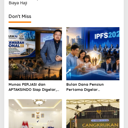
t
Biaya Haji
n
Don't Miss
a
v
i
g
a
t
i
o
n
Munas PERJASI dan
Bulan Dana Pensiun
APTAKSINDO Siap Digelar,
Pertama Digelar
Bahas Regenerasi hingga
September, Industri
Revisi AD/ART
Perkuat Ekosistem Pensiun
Berkelanjutan