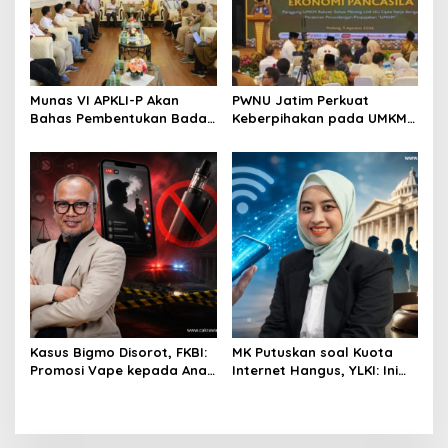
Munas VI APKLI-P Akan
PWNU Jatim Perkuat
Bahas Pembentukan Badan
Keberpihakan pada UMKM
Perekonomian UMKM RI,
Lewat Ekonomi Pancasila
Dinilai Penting Hadapi
Bonus Demografi
Kasus Bigmo Disorot, FKBI:
MK Putuskan soal Kuota
Promosi Vape kepada Anak
Internet Hangus, YLKI: Ini
Berpotensi Masuk Ranah
Kemenangan Konsumen
Pidana