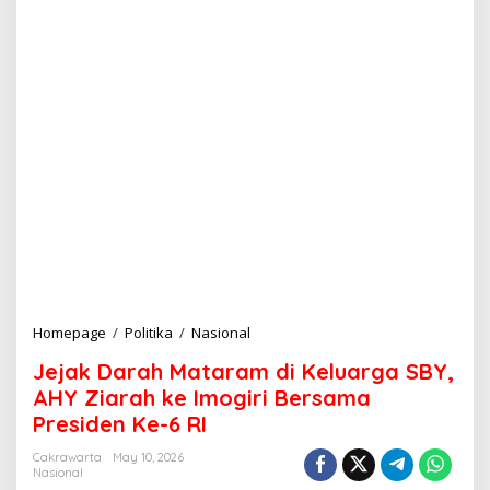
Homepage
/
Politika
/
Nasional
J
e
Jejak Darah Mataram di Keluarga SBY,
j
a
AHY Ziarah ke Imogiri Bersama
k
Presiden Ke-6 RI
D
a
Cakrawarta
May 10, 2026
r
Nasional