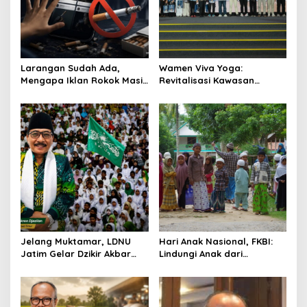
t
i
o
Larangan Sudah Ada,
Wamen Viva Yoga:
n
Mengapa Iklan Rokok Masih
Revitalisasi Kawasan
Marak di Medsos?
Transmigrasi Bertumpu
pada Riset dan Kolaborasi
Jelang Muktamar, LDNU
Hari Anak Nasional, FKBI:
Jatim Gelar Dzikir Akbar
Lindungi Anak dari
Doakan Persatuan NU dan
Kekerasan Digital dan
Keselamatan Indonesia
Produk Adiktif