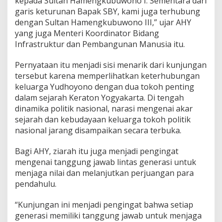
kepada Sultan Hamengkubuwono I. Sementara dari
e
garis keturunan Bapak SBY, kami juga terhubung
s
i
dengan Sultan Hamengkubuwono III,” ujar AHY
d
yang juga Menteri Koordinator Bidang
e
Infrastruktur dan Pembangunan Manusia itu.
n
K
Pernyataan itu menjadi sisi menarik dari kunjungan
e
-
tersebut karena memperlihatkan keterhubungan
6
keluarga Yudhoyono dengan dua tokoh penting
R
dalam sejarah Keraton Yogyakarta. Di tengah
I
dinamika politik nasional, narasi mengenai akar
sejarah dan kebudayaan keluarga tokoh politik
nasional jarang disampaikan secara terbuka.
Bagi AHY, ziarah itu juga menjadi pengingat
mengenai tanggung jawab lintas generasi untuk
menjaga nilai dan melanjutkan perjuangan para
pendahulu.
“Kunjungan ini menjadi pengingat bahwa setiap
generasi memiliki tanggung jawab untuk menjaga