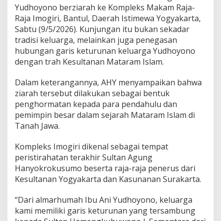
Y
Yudhoyono berziarah ke Kompleks Makam Raja-
Z
Raja Imogiri, Bantul, Daerah Istimewa Yogyakarta,
i
a
Sabtu (9/5/2026). Kunjungan itu bukan sekadar
r
tradisi keluarga, melainkan juga penegasan
a
hubungan garis keturunan keluarga Yudhoyono
h
dengan trah Kesultanan Mataram Islam.
k
e
I
Dalam keterangannya, AHY menyampaikan bahwa
m
ziarah tersebut dilakukan sebagai bentuk
o
penghormatan kepada para pendahulu dan
g
pemimpin besar dalam sejarah Mataram Islam di
i
Tanah Jawa.
r
i
B
Kompleks Imogiri dikenal sebagai tempat
e
peristirahatan terakhir Sultan Agung
r
Hanyokrokusumo beserta raja-raja penerus dari
s
Kesultanan Yogyakarta dan Kasunanan Surakarta.
a
m
a
“Dari almarhumah Ibu Ani Yudhoyono, keluarga
P
kami memiliki garis keturunan yang tersambung
r