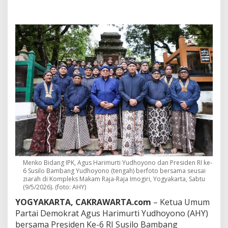
a
h
M
a
t
a
r
a
m
d
i
K
e
l
u
a
r
g
Menko Bidang IPK, Agus Harimurti Yudhoyono dan Presiden RI ke-
a
6 Susilo Bambang Yudhoyono (tengah) berfoto bersama seusai
S
ziarah di Kompleks Makam Raja-Raja Imogiri, Yogyakarta, Sabtu
B
(9/5/2026). (foto: AHY)
Y
YOGYAKARTA, CAKRAWARTA.com
– Ketua Umum
,
A
Partai Demokrat Agus Harimurti Yudhoyono (AHY)
H
bersama Presiden Ke-6 RI Susilo Bambang