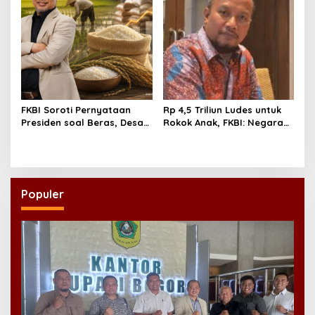
FKBI Soroti Pernyataan
Rp 4,5 Triliun Ludes untuk
Presiden soal Beras, Desak
Rokok Anak, FKBI: Negara
Pembenahan Tata Niaga
Tak Boleh Biarkan Generasi
Pangan
Emas Tersandera Nikotin
Populer