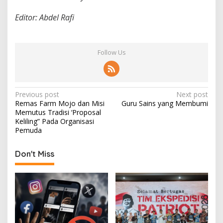
Editor: Abdel Rafi
Follow Us
P
Previous post
Next post
Remas Farm Mojo dan Misi
Guru Sains yang Membumi
o
Memutus Tradisi ‘Proposal
s
Keliling” Pada Organisasi
Pemuda
t
n
Don't Miss
a
v
i
g
a