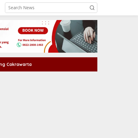
ng Cakrawarta