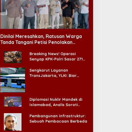
Dinilai Meresahkan, Ratusan Warga
Tanda Tangani Petisi Penolakan
Tempat Hiburan Malam di CitraLand
Breaking News! Operasi
Senyap KPK-Polri Sasar 271
Pabrik di Madura dan Akan
Ada ‘Badai Pemeriksaan’
Sengkarut Layanan
TransJakarta, YLKI: Biar
Cepat, Adakan Forum Dialog
Konsumen!
Diplomasi Nuklir Mandek di
Islamabad, Analis Soroti
Standar Ganda Washington
Pembangunan Infrastruktur:
Sebuah Pembacaan Berbeda