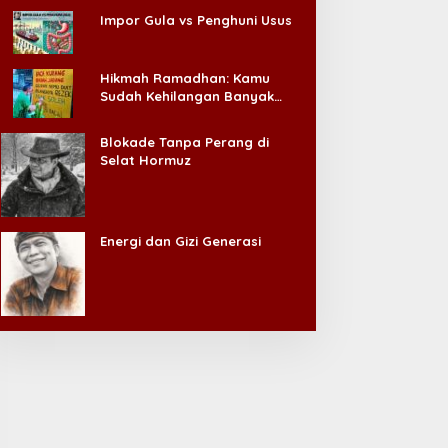
Impor Gula vs Penghuni Usus
Hikmah Ramadhan: Kamu
Sudah Kehilangan Banyak
Hal, Jangan Sampai
Kehilangan Diri Sendiri!
Blokade Tanpa Perang di
Selat Hormuz
Energi dan Gizi Generasi