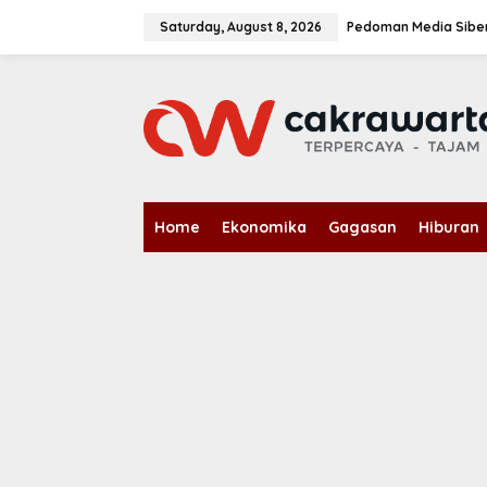
S
k
Saturday, August 8, 2026
Pedoman Media Sibe
i
p
t
o
c
o
n
t
e
n
Home
Ekonomika
Gagasan
Hiburan
t