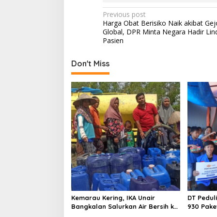
P
Previous post
Harga Obat Berisiko Naik akibat Gej
o
Global, DPR Minta Negara Hadir Lin
s
Pasien
t
Don't Miss
n
a
v
i
g
a
t
i
o
n
Kemarau Kering, IKA Unair
DT Pedul
Bangkalan Salurkan Air Bersih ke
930 Pake
Dua Desa
Kebakara