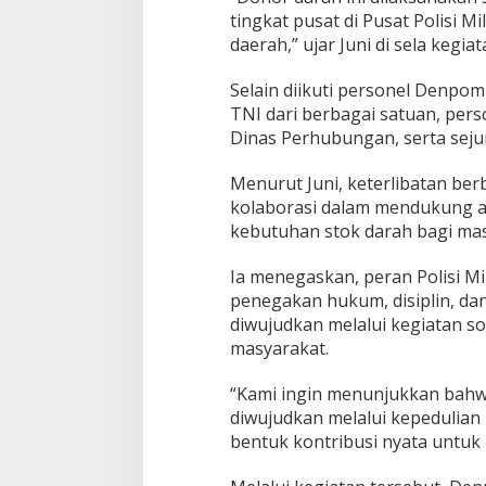
I
tingkat pusat di Pusat Polisi M
,
daerah,” ujar Juni di sela kegiat
P
o
Selain diikuti personel Denpom
l
r
TNI dari berbagai satuan, perso
i
Dinas Perhubungan, serta sejum
,
d
Menurut Juni, keterlibatan be
a
kolaborasi dalam mendukung 
n
I
kebutuhan stok darah bagi mas
n
s
Ia menegaskan, peran Polisi Mi
t
penegakan hukum, disiplin, dan t
a
diwujudkan melalui kegiatan s
n
s
masyarakat.
i
S
“Kami ingin menunjukkan bahwa
i
diwujudkan melalui kepedulian
p
bentuk kontribusi nyata untuk
i
l