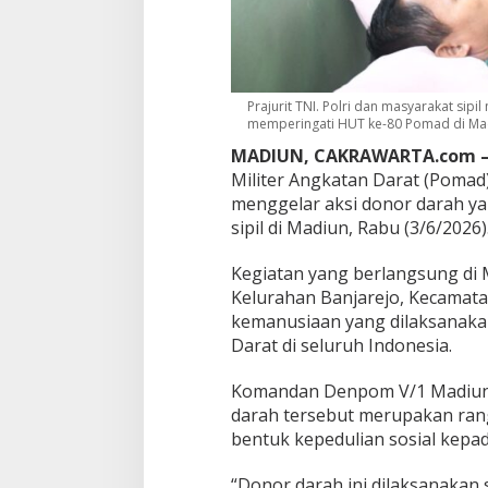
o
n
o
r
D
a
Prajurit TNI. Polri dan masyarakat sip
memperingati HUT ke-80 Pomad di Madi
r
a
MADIUN, CAKRAWARTA.com 
h
Militer Angkatan Darat (Pomad
M
menggelar aksi donor darah yan
a
s
sipil di Madiun, Rabu (3/6/2026)
s
a
Kegiatan yang berlangsung di 
l
Kelurahan Banjarejo, Kecamatan
L
kemanusiaan yang dilaksanakan 
i
b
Darat di seluruh Indonesia.
a
t
Komandan Denpom V/1 Madiun 
k
darah tersebut merupakan ran
a
bentuk kepedulian sosial kepa
n
T
N
“Donor darah ini dilaksanakan s