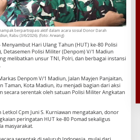
il nampak berpartisipasi aktif dalam acara sosial Donor Darah
un, Rabu (3/6/2026). (foto: Arwang)
–
Menyambut Hari Ulang Tahun (HUT) ke-80 Polisi
), Detasemen Polisi Militer (Denpom) V/1 Madiun
g melibatkan unsur TNI, Polri, dan berbagai instansi
.
Markas Denpom V/1 Madiun, Jalan Mayjen Panjaitan,
 Taman, Kota Madiun, itu menjadi bagian dari aksi
secara serentak oleh satuan Polisi Militer Angkatan
Letkol Cpm Juni S. Kurniawan mengatakan, donor
gkaian peringatan HUT ke-80 Pomad sekaligus
da masyarakat.
ecara serentak di seluruh Indonesia, mulai dari