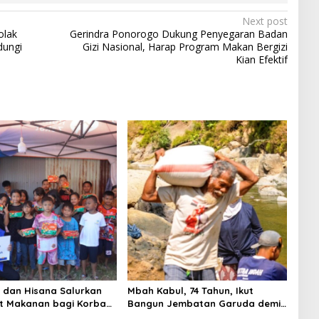
Next post
olak
Gerindra Ponorogo Dukung Penyegaran Badan
dungi
Gizi Nasional, Harap Program Makan Bergizi
Kian Efektif
i dan Hisana Salurkan
Mbah Kabul, 74 Tahun, Ikut
t Makanan bagi Korban
Bangun Jembatan Garuda demi
n Tallo
Anak Cucu