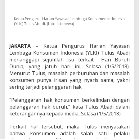
h
,
Y
L
Ketua Pengurus Harian Yayasan Lembaga Konsumen Indonesia
K
(YLKI) Tulus Abadi. (foto: istimewa)
I
:
S
a
JAKARTA
– Ketua Pengurus Harian Yayasan
a
Lembaga Konsumen Indonesia (YLKI) Tulus Abadi
t
menanggapi sejumlah isu terkait Hari Buruh
n
Dunia, yang jatuh hari ini, Selasa (1/5/2018).
y
Menurut Tulus, masalah perburuhan dan masalah
a
O
konsumen punya irisan yang nyaris sama, yakni
r
sering terjadi pelanggaran hak.
g
a
“Pelanggaran hak konsumen berkelindan dengan
n
pelanggaran hak buruh,” kata Tulus Abadi dalam
i
s
keterangannya kepada media, Selasa (1/5/2018).
a
s
Terkait hal tersebut, maka Tulus menyatakan
i
bahwa konsumen adalah salah satu pelaku
B