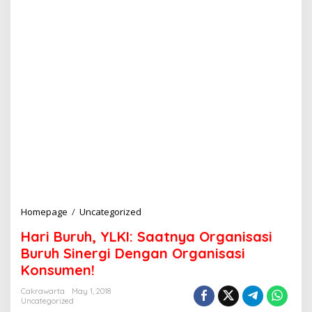
Homepage
/
Uncategorized
H
a
Hari Buruh, YLKI: Saatnya Organisasi
r
i
Buruh Sinergi Dengan Organisasi
B
Konsumen!
u
r
Cakrawarta
May 1, 2018
u
Uncategorized