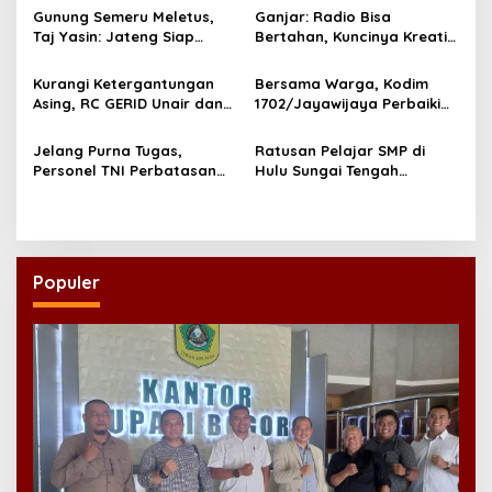
Gunung Semeru Meletus,
Ganjar: Radio Bisa
Taj Yasin: Jateng Siap
Bertahan, Kuncinya Kreatif
Bantu Jatim!
dan Inovatif!
Kurangi Ketergantungan
Bersama Warga, Kodim
Asing, RC GERID Unair dan
1702/Jayawijaya Perbaiki
Laboratorium Hepatika
Jembatan Sahayu Yalimo
NTB Kerjasama
Pasca Dirusak
Jelang Purna Tugas,
Ratusan Pelajar SMP di
Kembangkan Rapid Test
Personel TNI Perbatasan
Hulu Sungai Tengah
Mandiri
RI-Timor Leste Jalani Swab
Mendapat Vaksin Sinovac
Antigen
Populer