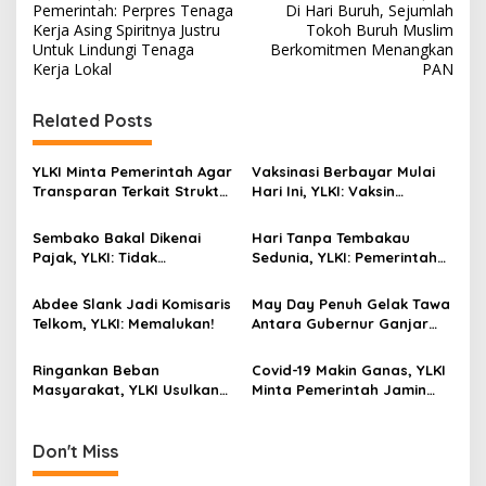
Pemerintah: Perpres Tenaga
Di Hari Buruh, Sejumlah
o
Kerja Asing Spiritnya Justru
Tokoh Buruh Muslim
s
Untuk Lindungi Tenaga
Berkomitmen Menangkan
Kerja Lokal
PAN
t
n
Related Posts
a
v
YLKI Minta Pemerintah Agar
Vaksinasi Berbayar Mulai
Transparan Terkait Struktur
Hari Ini, YLKI: Vaksin
i
Biaya Tes PCR
Berbayar Harus Ditolak!
g
Sembako Bakal Dikenai
Hari Tanpa Tembakau
Pajak, YLKI: Tidak
Sedunia, YLKI: Pemerintah
a
Manusiawi, Karenanya
Harus Jadikan Pandemi
t
Batalkan!
Covid-19 Sebagai
Abdee Slank Jadi Komisaris
May Day Penuh Gelak Tawa
Momentum Bebas Bahaya
i
Telkom, YLKI: Memalukan!
Antara Gubernur Ganjar
Rokok!
dan Buruh Jateng
o
Ringankan Beban
Covid-19 Makin Ganas, YLKI
n
Masyarakat, YLKI Usulkan
Minta Pemerintah Jamin
Tarif Listrik Turun
APD Bagi Tenaga
Kesehatan
Don't Miss