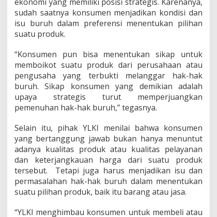
ekonomi yang memiliki posisi strategis. Karenanya,
u
r
sudah saatnya konsumen menjadikan kondisi dan
u
isu buruh dalam preferensi menentukan pilihan
h
suatu produk.
S
i
“Konsumen pun bisa menentukan sikap untuk
n
e
memboikot suatu produk dari perusahaan atau
r
pengusaha yang terbukti melanggar hak-hak
g
buruh. Sikap konsumen yang demikian adalah
i
upaya strategis turut memperjuangkan
D
e
pemenuhan hak-hak buruh,” tegasnya.
n
g
Selain itu, pihak YLKI menilai bahwa konsumen
a
yang bertanggung jawab bukan hanya menuntut
n
adanya kualitas produk atau kualitas pelayanan
O
r
dan keterjangkauan harga dari suatu produk
g
tersebut. Tetapi juga harus menjadikan isu dan
a
permasalahan hak-hak buruh dalam menentukan
n
suatu pilihan produk, baik itu barang atau jasa.
i
s
a
“YLKI menghimbau konsumen untuk membeli atau