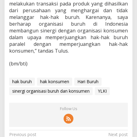
s
melakukan transaksi pada produk yang dihasilkan
i
dari perusahaan yang menghargai dan tidak
K
melanggar hak-hak buruh. Karenanya, saya
o
berharap organisasi buruh di Indonesia
n
s
membangun sinergi dengan organisasi konsumen
u
dalam upaya memperjuangkan hak-hak buruh
m
paralel dengan memperjuangkan hak-hak
e
konsumen,” tandas Tulus.
n
!
(bm/bti)
hak buruh
hak konsumen
Hari Buruh
sinergi organisasi buruh dan konsumen
YLKI
Follow Us
P
Previous post
Next post