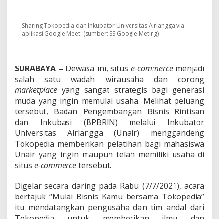
i
l
l
Sharing Tokopedia dan Inkubator Universitas Airlangga via
W
aplikasi Google Meet. (sumber: SS Google Meting)
i
r
a
u
SURABAYA –
Dewasa ini, situs
e-commerce
menjadi
s
salah satu wadah wirausaha dan corong
a
h
marketplace
yang sangat strategis bagi generasi
a
muda yang ingin memulai usaha. Melihat peluang
M
tersebut, Badan Pengembangan Bisnis Rintisan
a
dan Inkubasi (BPBRIN) melalui Inkubator
h
Universitas Airlangga (Unair) menggandeng
a
s
Tokopedia memberikan pelatihan bagi mahasiswa
i
Unair yang ingin maupun telah memiliki usaha di
s
situs
e-commerce
tersebut
.
w
a
Digelar secara daring pada Rabu (7/7/2021), acara
,
I
bertajuk “Mulai Bisnis Kamu bersama Tokopedia”
n
itu mendatangkan pengusaha dan tim andal dari
k
Tokopedia untuk memberikan ilmu dan