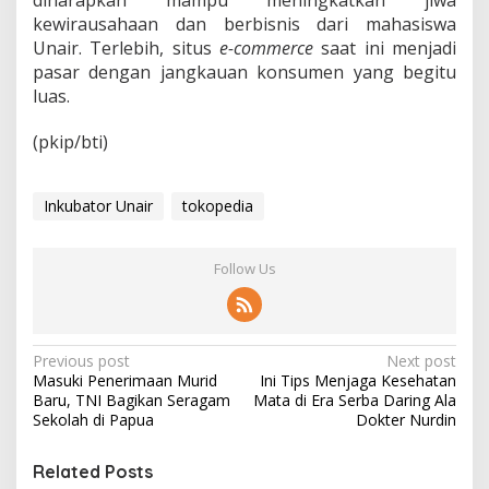
diharapkan mampu meningkatkan jiwa
kewirausahaan dan berbisnis dari mahasiswa
Unair. Terlebih, situs
e-commerce
saat ini menjadi
pasar dengan jangkauan konsumen yang begitu
luas.
(pkip/bti)
Inkubator Unair
tokopedia
Follow Us
P
Previous post
Next post
Masuki Penerimaan Murid
Ini Tips Menjaga Kesehatan
o
Baru, TNI Bagikan Seragam
Mata di Era Serba Daring Ala
s
Sekolah di Papua
Dokter Nurdin
t
Related Posts
n