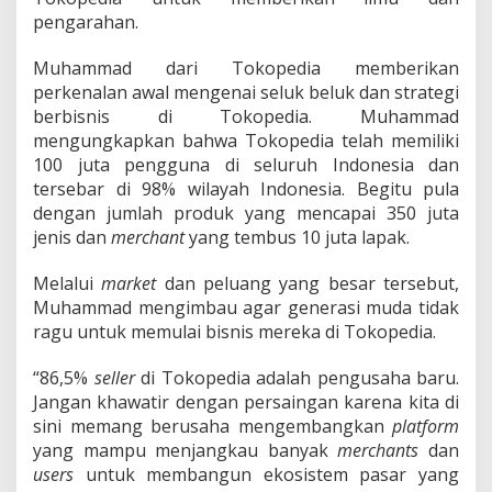
u
pengarahan.
b
a
t
Muhammad dari Tokopedia memberikan
o
perkenalan awal mengenai seluk beluk dan strategi
r
berbisnis di Tokopedia. Muhammad
U
mengungkapkan bahwa Tokopedia telah memiliki
n
a
100 juta pengguna di seluruh Indonesia dan
i
tersebar di 98% wilayah Indonesia. Begitu pula
r
dengan jumlah produk yang mencapai 350 juta
G
jenis dan
merchant
yang tembus 10 juta lapak.
a
n
d
Melalui
market
dan peluang yang besar tersebut,
e
Muhammad mengimbau agar generasi muda tidak
n
ragu untuk memulai bisnis mereka di Tokopedia.
g
T
“86,5%
seller
di Tokopedia adalah pengusaha baru.
o
k
Jangan khawatir dengan persaingan karena kita di
o
sini memang berusaha mengembangkan
platform
p
yang mampu menjangkau banyak
merchants
dan
e
users
untuk membangun ekosistem pasar yang
d