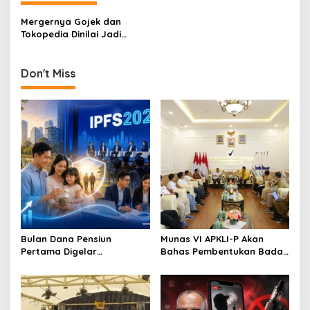
a
Mergernya Gojek dan
v
Tokopedia Dinilai Jadi
Peluang Besar Bagi Sektor
i
UMKM
g
Don't Miss
a
t
i
o
n
Bulan Dana Pensiun
Munas VI APKLI-P Akan
Pertama Digelar
Bahas Pembentukan Badan
September, Industri
Perekonomian UMKM RI,
Perkuat Ekosistem Pensiun
Dinilai Penting Hadapi
Berkelanjutan
Bonus Demografi