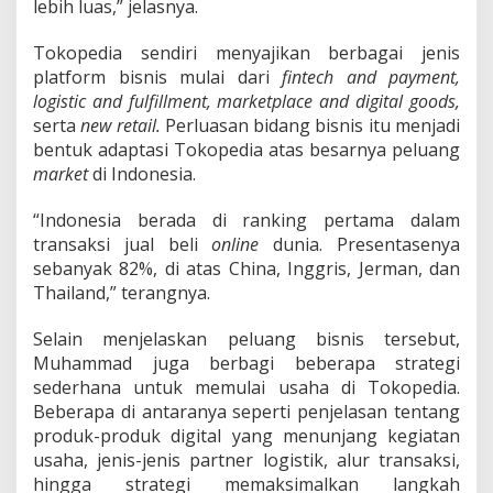
lebih luas,” jelasnya.
i
a
Tokopedia sendiri menyajikan berbagai jenis
platform bisnis mulai dari
fintech and payment,
logistic and fulfillment, marketplace and digital goods,
serta
new retail.
Perluasan bidang bisnis itu menjadi
bentuk adaptasi Tokopedia atas besarnya peluang
market
di Indonesia.
“Indonesia berada di ranking pertama dalam
transaksi jual beli
online
dunia. Presentasenya
sebanyak 82%, di atas China, Inggris, Jerman, dan
Thailand,” terangnya.
Selain menjelaskan peluang bisnis tersebut,
Muhammad juga berbagi beberapa strategi
sederhana untuk memulai usaha di Tokopedia.
Beberapa di antaranya seperti penjelasan tentang
produk-produk digital yang menunjang kegiatan
usaha, jenis-jenis partner logistik, alur transaksi,
hingga strategi memaksimalkan langkah