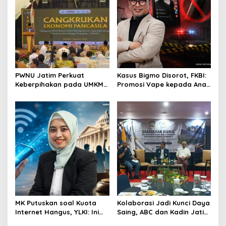
PWNU Jatim Perkuat
Kasus Bigmo Disorot, FKBI:
Keberpihakan pada UMKM
Promosi Vape kepada Anak
Lewat Ekonomi Pancasila
Berpotensi Masuk Ranah
Pidana
MK Putuskan soal Kuota
Kolaborasi Jadi Kunci Daya
Internet Hangus, YLKI: Ini
Saing, ABC dan Kadin Jatim
Kemenangan Konsumen
Serukan Penguatan