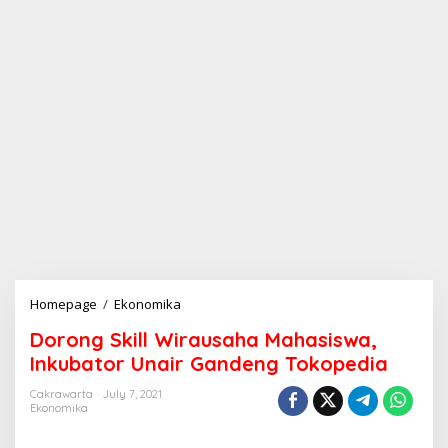
Homepage
/
Ekonomika
D
o
Dorong Skill Wirausaha Mahasiswa,
r
o
Inkubator Unair Gandeng Tokopedia
n
g
Cakrawarta
July 7, 2021
Ekonomika
S
k