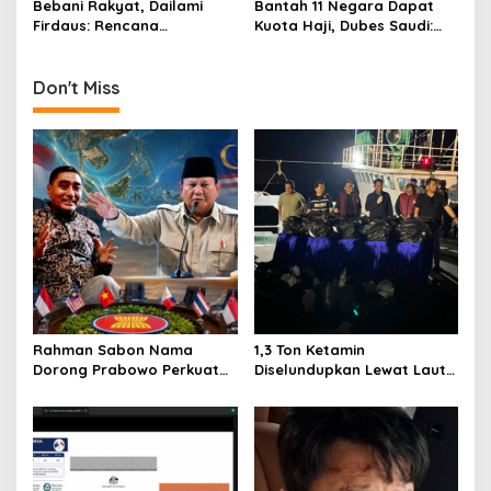
Bebani Rakyat, Dailami
Bantah 11 Negara Dapat
o
Covid-19
Firdaus: Rencana
Kuota Haji, Dubes Saudi:
n
Pemajakan Sembako
Hoax!
Sebaiknya Dibatalkan!
Don't Miss
Rahman Sabon Nama
1,3 Ton Ketamin
Dorong Prabowo Perkuat
Diselundupkan Lewat Laut
Koordinasi ASEAN Hadapi
Bintan, Delapan ABK Asing
Dampak Perang Iran-Israel
Ditangkap