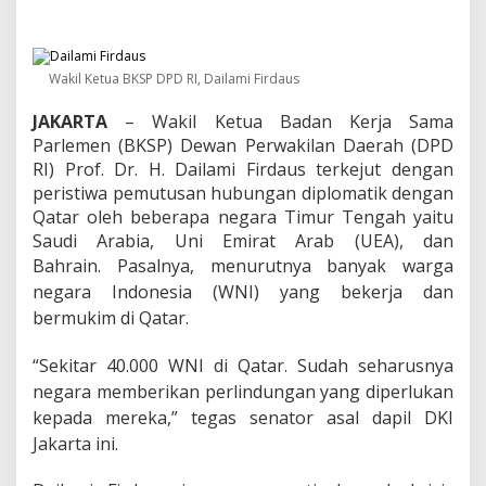
i
r
d
a
u
Wakil Ketua BKSP DPD RI, Dailami Firdaus
s
:
JAKARTA
– Wakil Ketua Badan Kerja Sama
A
Parlemen (BKSP) Dewan Perwakilan Daerah (DPD
n
RI) Prof. Dr. H. Dailami Firdaus terkejut dengan
t
peristiwa pemutusan hubungan diplomatik dengan
i
Qatar oleh beberapa negara Timur Tengah yaitu
s
i
Saudi Arabia, Uni Emirat Arab (UEA), dan
p
Bahrain.
Pasalnya, menurutnya banyak warga
a
negara Indonesia (WNI) yang bekerja dan
s
i
bermukim di Qatar.
K
r
“Sekitar 40.000 WNI di Qatar. Sudah seharusnya
i
negara memberikan perlindungan yang diperlukan
s
i
kepada mereka,” tegas senator asal dapil DKI
s
Jakarta ini.
Q
a