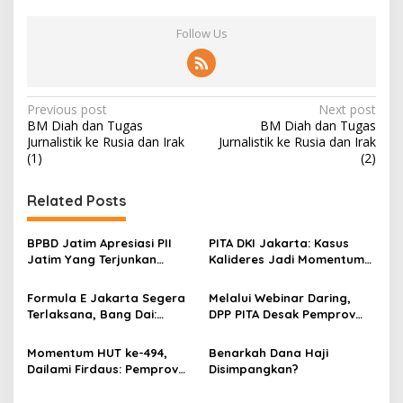
Follow Us
P
Previous post
Next post
BM Diah dan Tugas
BM Diah dan Tugas
o
Jurnalistik ke Rusia dan Irak
Jurnalistik ke Rusia dan Irak
s
(1)
(2)
t
Related Posts
n
a
BPBD Jatim Apresiasi PII
PITA DKI Jakarta: Kasus
v
Jatim Yang Terjunkan
Kalideres Jadi Momentum
Relawan Pendidikan di
Bangun Kepedulian Sosial!
i
Lokasi Bencana Cianjur
Formula E Jakarta Segera
Melalui Webinar Daring,
g
Terlaksana, Bang Dai:
DPP PITA Desak Pemprov
Libatkan Semua Pihak!
DKI Eksekusi Perda No
a
2/2018 Untuk Bangkitkan
Momentum HUT ke-494,
Benarkah Dana Haji
t
Sektor UMKM
Dailami Firdaus: Pemprov
Disimpangkan?
i
DKI Jakarta dan Pusat
Harus Selaras Lawan