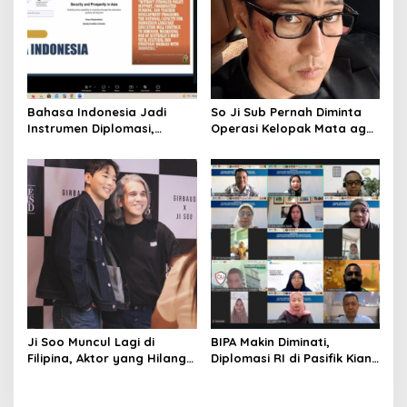
Bahasa Indonesia Jadi
So Ji Sub Pernah Diminta
Instrumen Diplomasi,
Operasi Kelopak Mata agar
Atdikbud Perluas Jejak
Bisa Jadi Aktor, Kini Justru
Budaya di Australia hingga
Jadi Ikonnya
Rusia
Ji Soo Muncul Lagi di
BIPA Makin Diminati,
Filipina, Aktor yang Hilang
Diplomasi RI di Pasifik Kian
dari Korea Kini Disambut
Menguat
Ribuan Fans