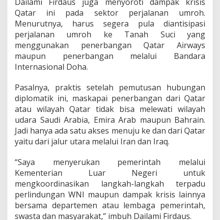
Dailami Firdaus juga menyoroti dampak krisis
t
a
Qatar ini pada sektor perjalanan umroh.
r
Menurutnya, harus segera pula diantisipasi
S
perjalanan umroh ke Tanah Suci yang
e
menggunakan penerbangan Qatar Airways
c
e
maupun penerbangan melalui Bandara
p
Internasional Doha.
a
t
Pasalnya, praktis setelah pemutusan hubungan
n
diplomatik ini, maskapai penerbangan dari Qatar
y
a
atau wilayah Qatar tidak bisa melewati wilayah
!
udara Saudi Arabia, Emira Arab maupun Bahrain.
Jadi hanya ada satu akses menuju ke dan dari Qatar
yaitu dari jalur utara melalui Iran dan Iraq.
“Saya menyerukan pemerintah melalui
Kementerian Luar Negeri untuk
mengkoordinasikan langkah-langkah terpadu
perlindungan WNI maupun dampak krisis lainnya
bersama departemen atau lembaga pemerintah,
swasta dan masyarakat,” imbuh Dailami Firdaus.