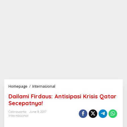
Homepage
/
Internasional
D
a
Dailami Firdaus: Antisipasi Krisis Qatar
i
l
Secepatnya!
a
m
Cakrawarta
June 8, 2017
Internasional
i
F