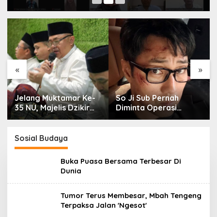
«
»
Jelang Muktamar Ke-
So Ji Sub Pernah
35 NU, Majelis Dzikir
Diminta Operasi
Al-Yasmin Gelar Doa
Kelopak Mata agar
Bersama untuk
Bisa Jadi Aktor, Kini
Persatuan Bangsa
Justru Jadi Ikonnya
Sosial Budaya
Buka Puasa Bersama Terbesar Di
Dunia
Tumor Terus Membesar, Mbah Tengeng
Terpaksa Jalan 'Ngesot'