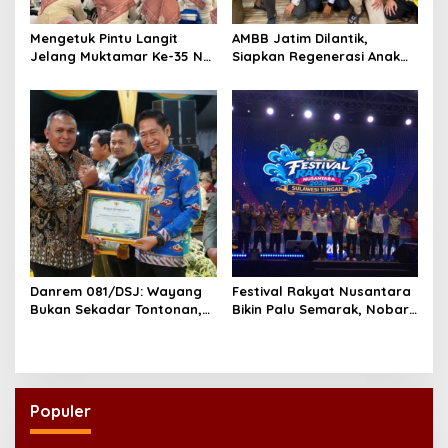
Mengetuk Pintu Langit
AMBB Jatim Dilantik,
Jelang Muktamar Ke-35 NU,
Siapkan Regenerasi Anak
800 Nahdliyin Bermunajat
Muda Banjar di Perantauan
di Surabaya
Danrem 081/DSJ: Wayang
Festival Rakyat Nusantara
Bukan Sekadar Tontonan,
Bikin Palu Semarak, Nobar
tetapi Juga Penjaga Nilai
Bola Jadi Magnet Utama
Kebangsaan
Populer