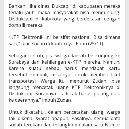
D
Bahkan, jika dinas Dukcapil di kabupaten mereka
i
m
terlalu jauh, maka masyarakat bisa mengunjungi
a
Disdukcapil di kab/kota yang berdekatan dengan
n
domisili mereka.
a
S
“KTP Elektronik ini bersifat nasional. Bisa dimana
a
j
saja,” ujar Zudan di kantornya, Rabu (25/11).
a
Sebagai contoh, jika warga daerah berkunjung ke
Surabaya dan kehilangan e-KTP mereka. Namun,
karena suatu sebab harus mendapat kartu
tersebut kembali, misalnya untuk membeli tiket
transportasi. Warga itu, menurut Zudan, bisa
langsung mencetak ulang KTP Elektroniknya di
Disdukcapil Surabaya. “Jadi tak harus pulang dulu
ke daerahnya,” imbuh Zudan.
Untuk diketahui, dalam pencetakan ulang, warga
tak dikenai syarat apapun. Pasalnya, semua data
sudah terekam dan terangkum dalam satu Nomor