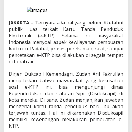
E
-
K
T
P
JAKARTA
– Ternyata ada hal yang belum diketahui
Y
publik luas terkait Kartu Tanda Penduduk
a
Elektronik (e-KTP). Selama ini, masyarakat
n
Indonesia menyoal aspek kewilayahan pembuatan
g
H
kartu itu. Padahal, proses perekaman, ralat, sampai
i
pencetakan e-KTP bisa dilakukan di segala tempat
l
di tanah air.
a
n
Dirjen Dukcapil Kemendagri, Zudan Arif Fakrullah
g
B
menjelaskan bahwa masyarakat yang kesusahan
i
soal e-KTP ini, bisa mengunjungi dinas
s
Kependudukan dan Catatan Sipil (Disdukcapil) di
a
kota mereka. Di sana, Zudan menjanjikan jawaban
D
mengenai kartu tanda penduduk baru itu akan
i
u
terjawab tuntas. Hal ini dikarenakan Disdukcapil
r
memiliki kewenangan melakukan pembuatan e-
u
KTP.
s