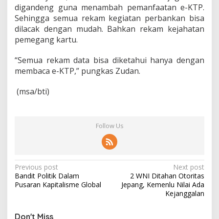
digandeng guna menambah pemanfaatan e-KTP.
Sehingga semua rekam kegiatan perbankan bisa
dilacak dengan mudah. Bahkan rekam kejahatan
pemegang kartu.
“Semua rekam data bisa diketahui hanya dengan
membaca e-KTP,” pungkas Zudan.
(msa/bti)
Follow Us
P
Previous post
Next post
Bandit Politik Dalam
2 WNI Ditahan Otoritas
o
Pusaran Kapitalisme Global
Jepang, Kemenlu Nilai Ada
s
Kejanggalan
t
Don't Miss