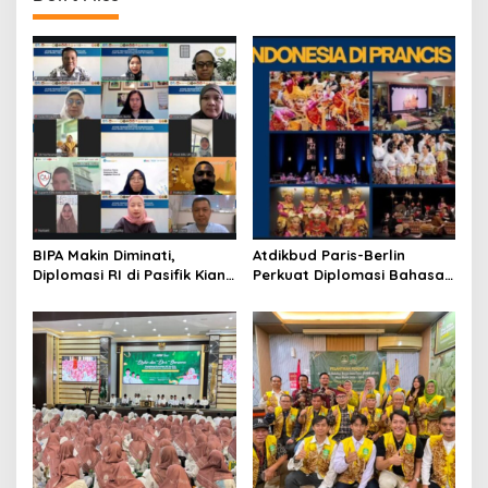
n
a
v
i
g
a
t
i
o
BIPA Makin Diminati,
Atdikbud Paris-Berlin
Diplomasi RI di Pasifik Kian
Perkuat Diplomasi Bahasa
n
Menguat
Indonesia di Eropa