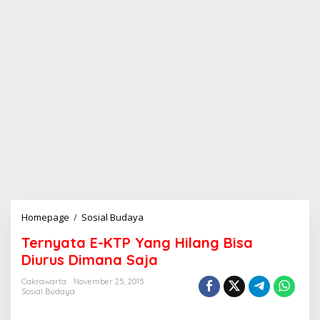
Homepage
/
Sosial Budaya
T
e
Ternyata E-KTP Yang Hilang Bisa
r
n
Diurus Dimana Saja
y
a
Cakrawarta
November 25, 2015
Sosial Budaya
t
a