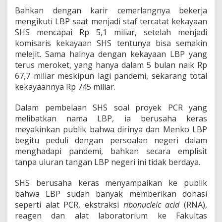
u
Bahkan dengan karir cemerlangnya bekerja
t
B
mengikuti LBP saat menjadi staf tercatat kekayaan
i
SHS mencapai Rp 5,1 miliar, setelah menjadi
n
komisaris kekayaan SHS tentunya bisa semakin
s
melejit. Sama halnya dengan kekayaan LBP yang
a
r
terus meroket, yang hanya dalam 5 bulan naik Rp
P
67,7 miliar meskipun lagi pandemi, sekarang total
a
kekayaannya Rp 745 miliar.
n
d
Dalam pembelaan SHS soal proyek PCR yang
j
a
melibatkan nama LBP, ia berusaha keras
i
meyakinkan publik bahwa dirinya dan Menko LBP
t
begitu peduli dengan persoalan negeri dalam
a
menghadapi pandemi, bahkan secara emplisit
n
tanpa uluran tangan LBP negeri ini tidak berdaya.
SHS berusaha keras menyampaikan ke publik
bahwa LBP sudah banyak memberikan donasi
seperti alat PCR, ekstraksi
ribonucleic acid
(RNA),
reagen dan alat laboratorium ke Fakultas