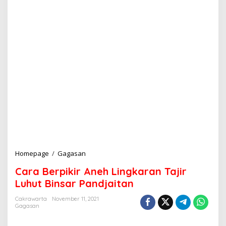
Homepage
/
Gagasan
C
a
Cara Berpikir Aneh Lingkaran Tajir
r
a
Luhut Binsar Pandjaitan
B
e
Cakrawarta
November 11, 2021
Gagasan
r
p