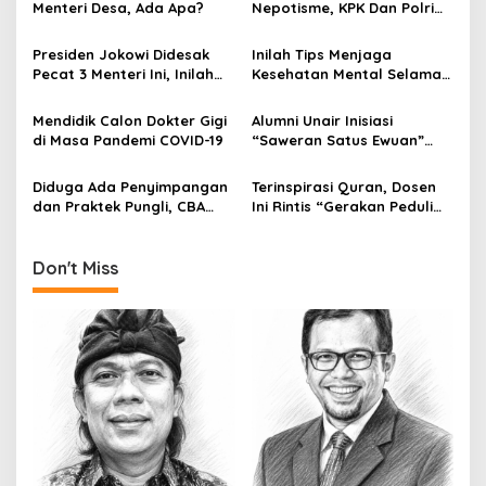
v
Menteri Desa, Ada Apa?
Nepotisme, KPK Dan Polri
Didesak Periksa Erick Tohir
i
Presiden Jokowi Didesak
Inilah Tips Menjaga
g
Pecat 3 Menteri Ini, Inilah
Kesehatan Mental Selama
Alasannya
Pandemi Covid-19
a
Mendidik Calon Dokter Gigi
Alumni Unair Inisiasi
t
di Masa Pandemi COVID-19
“Saweran Satus Ewuan”
i
Bantu Pembelian
Ambulance Untuk RSUA
Diduga Ada Penyimpangan
Terinspirasi Quran, Dosen
o
dan Praktek Pungli, CBA
Ini Rintis “Gerakan Peduli
n
Desak KPK Panggil Kepala
Tetangga” Di Era Pandemi
Dinas DBMSDA Kota Bekasi
Covid-19
Don't Miss