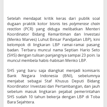
i
k
i
r
A
Setelah mendapat kritik keras dari publik soal
n
dugaan praktik kotor bisnis tes
polymerase chain
e
reaction
(PCR) yang diduga melibatkan Menteri
h
Koordinator Bidang Kemaritiman dan Investasi
L
i
(Menko Marves) Luhut Binsar Pandjaitan LBP), kini
n
kelompok di lingkaran LBP ramai-ramai pasang
g
badan. Terbaru muncul nama Septian Hario Seto
k
(SHS) dengan tulisan panjangnya sampai 23 poin. Ia
a
muncul membela habis-habisan Menko LBP.
r
a
n
SHS yang baru saja diangkat menjadi komisaris
T
Bank Negara Indonesia (BNI), sebelumnya
a
menjabat sebagai Staf Khusus Deputi Bidang
j
Koordinator Investasi dan Pertambangan, dan jauh
i
r
sebelum masuk lingkaran pejabat pemerintahan
L
SHS sudah 10 tahun bekerja dengan LBP di Toba
u
Bara Sejahtera.
h