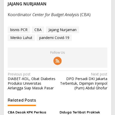
JAJANG NURJAMAN
Koordinator
Center for Budget Analysis
(CBA)
bisnis PCR
CBA
Jajang Nurjaman
Menko Luhut
pandemi Covid-19
Follow Us
P
Previous post
Next post
DIABET-KOL, Obat Diabetes
DPD Persadi DKI Jakarta
o
Produksi Universitas
Terbentuk, Dipimpin Irjenpol
s
Airlangga Siap Masuk Pasar
(Purn) Abdul Ghofur
t
Related Posts
n
a
CBA Desak KPK Periksa
Diduga Terlibat Praktek