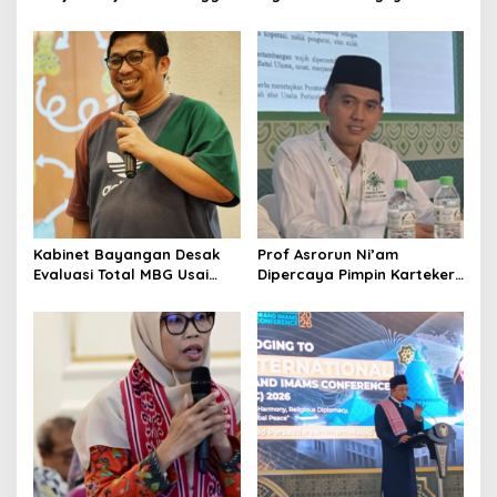
n
NU, Melampaui AD/ART
Menciptakan Pekerjaan
yang Layak
Kabinet Bayangan Desak
Prof Asrorun Ni’am
Evaluasi Total MBG Usai
Dipercaya Pimpin Karteker
Rentetan Keracunan
PWNU Jambi, Dinilai Simbol
Massal
Regenerasi Kepemimpinan
NU