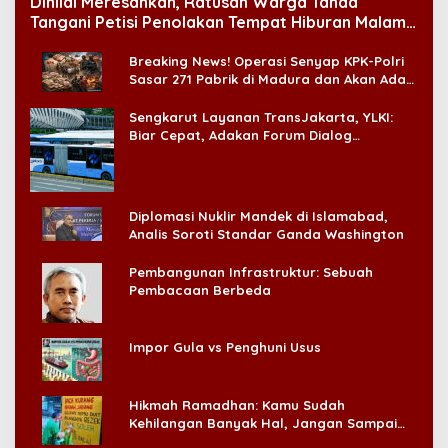
Dinilai Meresahkan, Ratusan Warga Tanda
Tangani Petisi Penolakan Tempat Hiburan Malam
di CitraLand
Breaking News! Operasi Senyap KPK-Polri
Sasar 271 Pabrik di Madura dan Akan Ada
‘Badai Pemeriksaan’
Sengkarut Layanan TransJakarta, YLKI:
Biar Cepat, Adakan Forum Dialog
Konsumen!
Diplomasi Nuklir Mandek di Islamabad,
Analis Soroti Standar Ganda Washington
Pembangunan Infrastruktur: Sebuah
Pembacaan Berbeda
Impor Gula vs Penghuni Usus
Hikmah Ramadhan: Kamu Sudah
Kehilangan Banyak Hal, Jangan Sampai
Kehilangan Diri Sendiri!