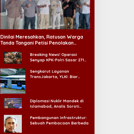
Dinilai Meresahkan, Ratusan Warga
Tanda Tangani Petisi Penolakan
Tempat Hiburan Malam di CitraLand
Breaking News! Operasi
Senyap KPK-Polri Sasar 271
Pabrik di Madura dan Akan
Ada ‘Badai Pemeriksaan’
Sengkarut Layanan
TransJakarta, YLKI: Biar
Cepat, Adakan Forum Dialog
Konsumen!
Diplomasi Nuklir Mandek di
Islamabad, Analis Soroti
Standar Ganda Washington
Pembangunan Infrastruktur:
Sebuah Pembacaan Berbeda