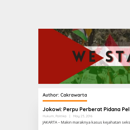
Author:
Cakrawarta
Jokowi: Perpu Perberat Pidana Pe
Hukum
,
Politika
|
May 25, 2016
B
Y
JAKARTA – Makin maraknya kasus kejahatan se
C
A