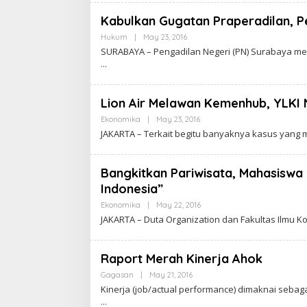
K
R
Kabulkan Gugatan Praperadilan, Pe
A
W
Hukum
|
May 23, 2016
B
A
Y
SURABAYA – Pengadilan Negeri (PN) Surabaya m
R
C
T
A
A
K
R
A
Lion Air Melawan Kemenhub, YLKI 
W
A
Ekonomika
|
May 23, 2016
B
R
Y
JAKARTA – Terkait begitu banyaknya kasus yan
T
C
A
A
K
R
Bangkitkan Pariwisata, Mahasiswa
A
Indonesia”
W
A
Ekonomika
|
May 22, 2016
B
R
Y
T
JAKARTA – Duta Organization dan Fakultas Ilmu
C
A
A
K
R
Raport Merah Kinerja Ahok
A
W
Gagasan
|
May 21, 2016
B
A
Y
Kinerja (job/actual performance) dimaknai sebag
R
C
T
A