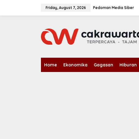
S
k
Friday, August 7, 2026
Pedoman Media Siber
i
p
t
o
c
o
n
t
e
n
Home
Ekonomika
Gagasan
Hiburan
t