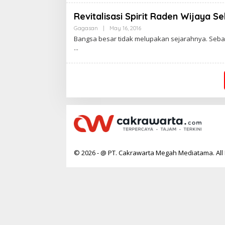
A
K
R
Revitalisasi Spirit Raden Wijaya 
A
W
Gagasan
|
May 16, 2016
B
A
Y
Bangsa besar tidak melupakan sejarahnya. Se
R
C
T
A
A
K
R
A
W
A
R
T
A
© 2026 - @ PT. Cakrawarta Megah Mediatama. All 