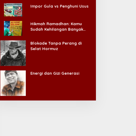
Impor Gula vs Penghuni Usus
Hikmah Ramadhan: Kamu
Sudah Kehilangan Banyak
Hal, Jangan Sampai
Kehilangan Diri Sendiri!
Blokade Tanpa Perang di
Selat Hormuz
Energi dan Gizi Generasi