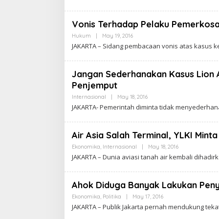
A
K
R
A
Vonis Terhadap Pelaku Pemerkosaa
W
A
Hukum
|
May 19, 2016
B
R
Y
JAKARTA – Sidang pembacaan vonis atas kasus k
T
C
A
A
K
R
Jangan Sederhanakan Kasus Lion 
A
Penjemput
W
A
Internasional
|
May 18, 2016
B
R
Y
T
JAKARTA- Pemerintah diminta tidak menyederhana
C
A
A
K
R
Air Asia Salah Terminal, YLKI Minta
A
W
Ekonomika
,
Internasional
|
May 18, 2016
B
A
Y
JAKARTA – Dunia aviasi tanah air kembali dihad
R
C
T
A
A
K
R
Ahok Diduga Banyak Lakukan Pe
A
W
Ekonomika
,
Politika
|
May 17, 2016
B
A
Y
JAKARTA – Publik Jakarta pernah mendukung tek
R
C
T
A