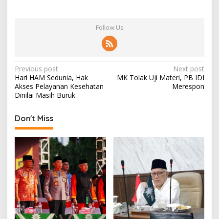
Follow Us
P
Previous post
Next post
Hari HAM Sedunia, Hak
MK Tolak Uji Materi, PB IDI
o
Akses Pelayanan Kesehatan
Merespon
s
Dinilai Masih Buruk
t
Don't Miss
n
a
v
i
g
a
t