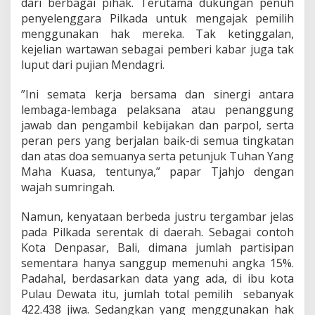
dari berbagai pihak. Terutama dukungan penuh
n
g
penyelenggara Pilkada untuk mengajak pemilih
g
menggunakan hak mereka. Tak ketinggalan,
i
kejelian wartawan sebagai pemberi kabar juga tak
,
luput dari pujian Mendagri.
F
a
k
‎”Ini semata kerja bersama dan sinergi antara
t
lembaga-lembaga pelaksana atau penanggung
a
jawab dan pengambil kebijakan dan parpol, serta
d
peran pers yang berjalan baik-di semua tingkatan
i
D
dan atas doa semuanya serta petunjuk Tuhan Yang
a
Maha Kuasa, tentunya,” papar Tjahjo dengan
e
wajah sumringah.
r
a
Namun, kenyataan berbeda justru tergambar jelas
h
B
pada Pilkada serentak di daerah. Sebagai contoh
e
Kota Denpasar, Bali, dimana jumlah partisipan
d
sementara hanya sanggup memenuhi angka 15%.
a
Padahal, berdasarkan data yang ada, di ibu kota
Pulau Dewata itu, jumlah total pemilih sebanyak
422.438 jiwa. Sedangkan yang menggunakan hak