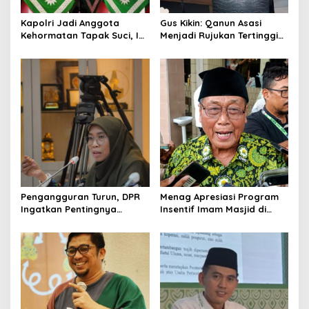
i
o
Kapolri Jadi Anggota
Gus Kikin: Qanun Asasi
Kehormatan Tapak Suci, Ini
Menjadi Rujukan Tertinggi
n
Pesannya untuk Kader
NU, Melampaui AD/ART
Pengangguran Turun, DPR
Menag Apresiasi Program
Ingatkan Pentingnya
Insentif Imam Masjid di
Menciptakan Pekerjaan
Jatim, DMI Dorong Jadi
yang Layak
Model Nasional