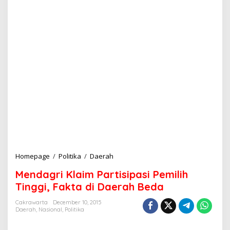
Homepage
/
Politika
/
Daerah
M
e
Mendagri Klaim Partisipasi Pemilih
n
d
Tinggi, Fakta di Daerah Beda
a
g
Cakrawarta
December 10, 2015
Daerah
,
Nasional
,
Politika
r
i