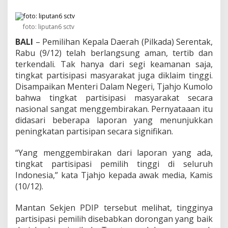
K
l
a
foto: liputan6 sctv
i
m
BALI
– Pemilihan Kepala Daerah (Pilkada) Serentak,
P
Rabu (9/12) telah berlangsung aman, tertib dan
a
terkendali. Tak hanya dari segi keamanan saja,
r
t
tingkat partisipasi masyarakat juga diklaim tinggi.
i
Disampaikan Menteri Dalam Negeri, Tjahjo Kumolo
s
bahwa tingkat partisipasi masyarakat secara
i
nasional sangat menggembirakan. Pernyataaan itu
p
didasari beberapa laporan yang menunjukkan
a
s
peningkatan partisipan secara signifikan.
i
P
“Yang menggembirakan dari laporan yang ada,
e
tingkat partisipasi pemilih tinggi di seluruh
m
Indonesia,” ‎kata Tjahjo kepada awak media, Kamis
i
l
(10/12).
i
h
Mantan Sekjen PDIP tersebut melihat, tingginya
T
partisipasi pemilih disebabkan dorongan yang baik
i