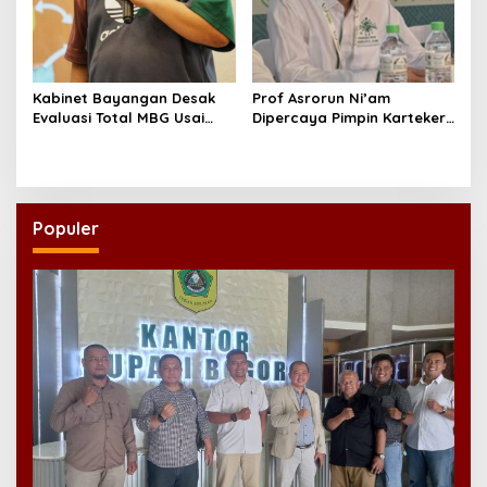
Kabinet Bayangan Desak
Prof Asrorun Ni’am
Evaluasi Total MBG Usai
Dipercaya Pimpin Karteker
Rentetan Keracunan
PWNU Jambi, Dinilai Simbol
Massal
Regenerasi Kepemimpinan
NU
Populer