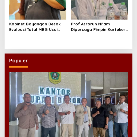
Kabinet Bayangan Desak
Prof Asrorun Ni’am
Evaluasi Total MBG Usai
Dipercaya Pimpin Karteker
Rentetan Keracunan
PWNU Jambi, Dinilai Simbol
Massal
Regenerasi Kepemimpinan
NU
Populer