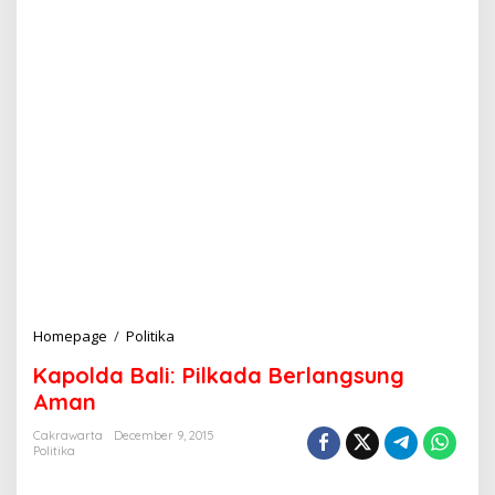
Homepage
/
Politika
K
a
Kapolda Bali: Pilkada Berlangsung
p
o
Aman
l
d
Cakrawarta
December 9, 2015
Politika
a
B