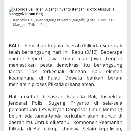
a
l
i
:
Kapolda Bali, Irjen Sugeng Priyanto (tengah). (Foto: Aloisius H
P
Manggol/Tribun Bali)
i
l
k
a
BALI
– Pemilihan Kepala Daerah (Pilkada) Serentak
d
telah berlangsung hari ini, Rabu (9/12). Beberapa
a
daerah seperti Jawa Timur dan Jawa Tengah
B
e
memastikan pesta demokrasi itu berlangsung
r
lancar. Tak terkecuali dengan Bali, elemen
l
keamanana di Pulau Dewata bahkan berani
a
menjamin proses Pilkada di sana aman.
n
g
s
Hal tersebut dijelaskan Kapolda Bali, Inspektur
u
Jenderal Polisi Sugeng Priyanto di sela-sela
n
pemantauan TPS wilayah Denpasar timur. Memang
g
belum ada tanda-tanda kericuhan akan muncul di
A
m
daerah itu. Untuk diketahui, komponen keamanan
a
Pilkada di Bali cukup istimewa. Selain kepolisian,