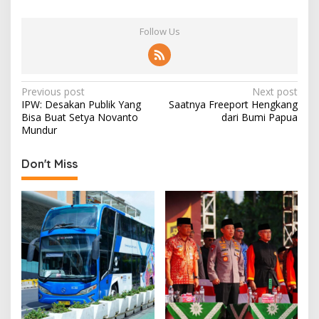
Follow Us
P
Previous post
Next post
IPW: Desakan Publik Yang
Saatnya Freeport Hengkang
o
Bisa Buat Setya Novanto
dari Bumi Papua
s
Mundur
t
Don't Miss
n
a
v
i
g
a
t
i