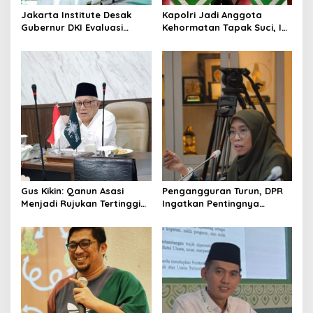
o
Jakarta Institute Desak
Kapolri Jadi Anggota
Gubernur DKI Evaluasi
Kehormatan Tapak Suci, Ini
n
Transjakarta soal
Pesannya untuk Kader
Penumpang Diturunkan
Gus Kikin: Qanun Asasi
Pengangguran Turun, DPR
Menjadi Rujukan Tertinggi
Ingatkan Pentingnya
NU, Melampaui AD/ART
Menciptakan Pekerjaan
yang Layak