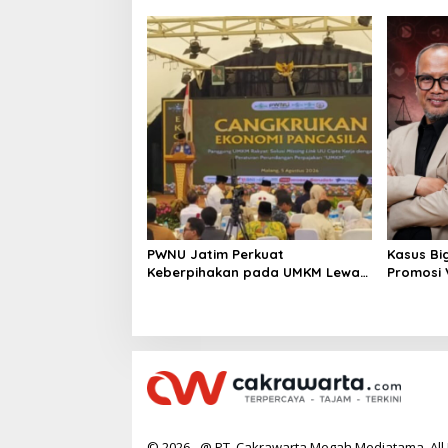
Berkelan
PWNU Jatim Perkuat
Kasus Bi
Keberpihakan pada UMKM Lewat
Promosi
Ekonomi Pancasila
Berpoten
© 2026 - @ PT. Cakrawarta Megah Mediatama. All 