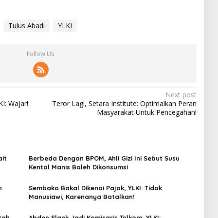
Tulus Abadi
YLKI
Follow Us
Next post
I: Wajar!
Teror Lagi, Setara Institute: Optimalkan Peran
Masyarakat Untuk Pencegahan!
it
Berbeda Dengan BPOM, Ahli Gizi Ini Sebut Susu
Kental Manis Boleh Dikonsumsi
n
Sembako Bakal Dikenai Pajak, YLKI: Tidak
Manusiawi, Karenanya Batalkan!
tah
Abdee Slank Jadi Komisaris Telkom, YLKI: