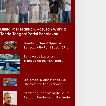
Dinilai Meresahkan, Ratusan Warga
Tanda Tangani Petisi Penolakan
Tempat Hiburan Malam di CitraLand
Breaking News! Operasi
Senyap KPK-Polri Sasar 271
Pabrik di Madura dan Akan
Ada ‘Badai Pemeriksaan’
Sengkarut Layanan
TransJakarta, YLKI: Biar
Cepat, Adakan Forum Dialog
Konsumen!
Diplomasi Nuklir Mandek di
Islamabad, Analis Soroti
Standar Ganda Washington
Pembangunan Infrastruktur:
Sebuah Pembacaan Berbeda