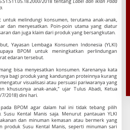
.51.511.05.18.2000/2018 tentang
Label dan Iklan Pada
a
.
but untuk melindungi konsumen, terutama anak-anak,
nar dan menyesatkan. Poin-poin utama yang diatur
saran dan juga klaim dari produk yang bersangkutan.
ebut, Yayasan Lembaga Konsumen Indonesia (YLKI)
 upaya BPOM untuk meningkatkan perlindungan
at edaran tersebut.
memang bisa menyesatkan konsumen. Karenanya kata
usnya bagi produk yang kandungan proteinnya kurang
 mengatur visualisasi atau persuasi pariwaranya yang
n khususnya anak-anak,” ujar Tulus Abadi, Ketua
7/2018) dini hari.
ada BPOM agar dalam hal ini tidak tebang pilih
k Susu Kental Manis saja. Menurut pantauan YLKI
 makanan dan minuman kemasan atau bermerk yang
n produk Susu Kental Manis, seperti minuman sari