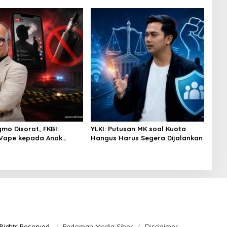
jutan
Penting Hadapi Bonus Demografi
gmo Disorot, FKBI:
YLKI: Putusan MK soal Kuota
 Vape kepada Anak
Hangus Harus Segera Dijalankan
si Masuk Ranah Pidana
Rights Reserved.
Pedoman Media Siber
Disclaimer