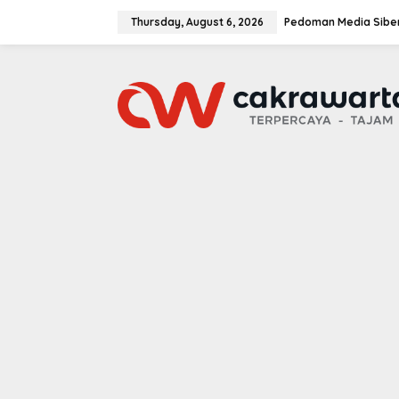
S
k
Thursday, August 6, 2026
Pedoman Media Sibe
i
p
t
o
c
o
n
t
e
n
t