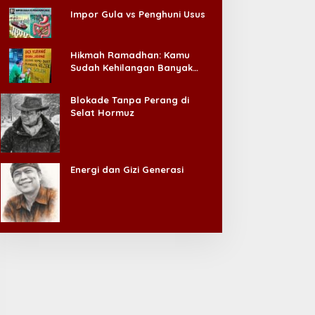
Impor Gula vs Penghuni Usus
Hikmah Ramadhan: Kamu
Sudah Kehilangan Banyak
Hal, Jangan Sampai
Kehilangan Diri Sendiri!
Blokade Tanpa Perang di
Selat Hormuz
Energi dan Gizi Generasi