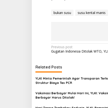
bukan susu
susu kental manis
P
Previous post
Gugatan Indonesia Ditolak WTO, YLK
o
s
t
Related Posts
n
YLKI Minta Pemerintah Agar Transparan Terka
a
Struktur Biaya Tes PCR
v
Vaksinasi Berbayar Mulai Hari Ini, YLKI: Vaksi
i
Berbayar Harus Ditolak!
g
Hari Tanpa Tembakau Sedunia, YLKI: Pemerin