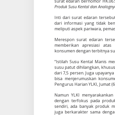
surat edaran bernomor HK.06.5
J
Produk Susu Kental dan Analogny
a
n
g
Inti dari surat edaran terse
a
dari informasi yang tidak be
n
meliputi aspek pariwara, pema
T
e
Merespon surat edaran ters
b
a
memberikan apresiasi atas
n
konsumen dengan terbitnya sur
g
P
“Istilah Susu Kental Manis 
i
susu patut dihilangkan, khus
l
i
dari 7,5 persen. Juga upayanya
h
bisa menjerumuskan konsume
!
Pengurus Harian YLKI, Jumat (6/
Namun YLKI menyarakankan p
dengan terfokus pada produ
sendiri, ada banyak produk
juga berkarakter sama denga