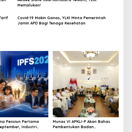
Memalukan!
arif
Covid-19 Makin Ganas, YLKI Minta Pemerintah
Jamin APD Bagi Tenaga Kesehatan
na Pensiun Pertama
Munas VI APKLI-P Akan Bahas
September, Industri
Pembentukan Badan
Ekosistem Pensiun
Perekonomian UMKM RI, Dinilai