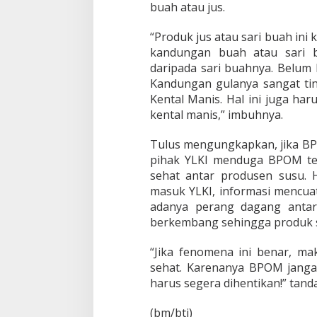
buah atau jus.
“Produk jus atau sari buah ini
kandungan buah atau sari b
daripada sari buahnya. Belum 
Kandungan gulanya sangat tin
Kental Manis. Hal ini juga ha
kental manis,” imbuhnya.
Tulus mengungkapkan, jika BP
pihak YLKI menduga BPOM ter
sehat antar produsen susu. H
masuk YLKI, informasi mencua
adanya perang dagang anta
berkembang sehingga produk su
“Jika fenomena ini benar, ma
sehat. Karenanya BPOM jangan
harus segera dihentikan!” tand
(bm/bti)