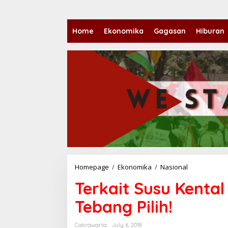
Home
Ekonomika
Gagasan
Hiburan
Homepage
/
Ekonomika
/
Nasional
T
e
Terkait Susu Kenta
r
k
Tebang Pilih!
a
i
t
Cakrawarta
July 6, 2018