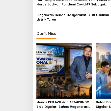
a
Harus Jadikan Pandemi Covid-19 Sebagai
t
Momentum Bebas Bahaya Rokok!
i
Ringankan Beban Masyarakat, YLKI Usulkan T
Listrik Turun
o
n
Don't Miss
Munas PERJASI dan APTAKSINDO
Bulan Da
Siap Digelar, Bahas Regenerasi
Digelar 
hingga Revisi AD/ART
Perkuat 