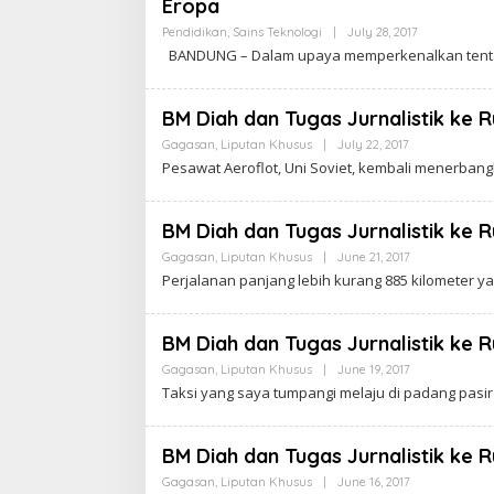
Eropa
W
A
Pendidikan
,
Sains Teknologi
|
July 28, 2017
B
R
Y
T
BANDUNG – Dalam upaya memperkenalkan tentan
C
A
A
K
R
BM Diah dan Tugas Jurnalistik ke Ru
A
W
Gagasan
,
Liputan Khusus
|
July 22, 2017
B
A
Y
Pesawat Aeroflot, Uni Soviet, kembali menerban
R
C
T
A
A
K
R
BM Diah dan Tugas Jurnalistik ke Ru
A
W
Gagasan
,
Liputan Khusus
|
June 21, 2017
B
A
Y
Perjalanan panjang lebih kurang 885 kilometer ya
R
C
T
A
A
K
R
BM Diah dan Tugas Jurnalistik ke Ru
A
W
Gagasan
,
Liputan Khusus
|
June 19, 2017
B
A
Y
Taksi yang saya tumpangi melaju di padang pasir
R
C
T
A
A
K
R
BM Diah dan Tugas Jurnalistik ke Ru
A
W
Gagasan
,
Liputan Khusus
|
June 16, 2017
B
A