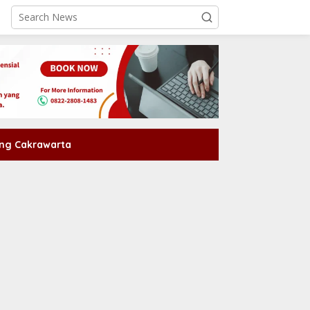
ng Cakrawarta