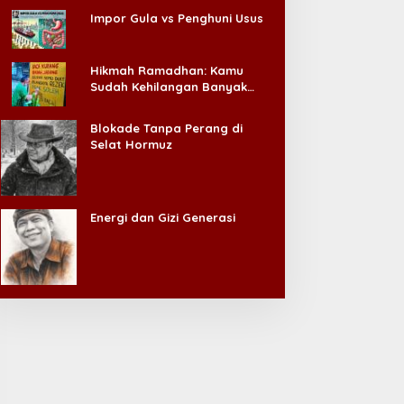
Impor Gula vs Penghuni Usus
Hikmah Ramadhan: Kamu
Sudah Kehilangan Banyak
Hal, Jangan Sampai
Kehilangan Diri Sendiri!
Blokade Tanpa Perang di
Selat Hormuz
Energi dan Gizi Generasi