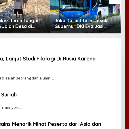
akek Turun Tangan
Jakarta Institute Desak
I
 Jalan Desa di
Gubernur DKI Evaluasi
L
ogo
Transjakarta soal
S
Penumpang Diturunkan
 Lanjut Studi Filologi Di Rusia Karena
adi salah seorang dari alumni
 Suriah
lah menyeret
ins Menarik Minat Peserta dari Asia dan