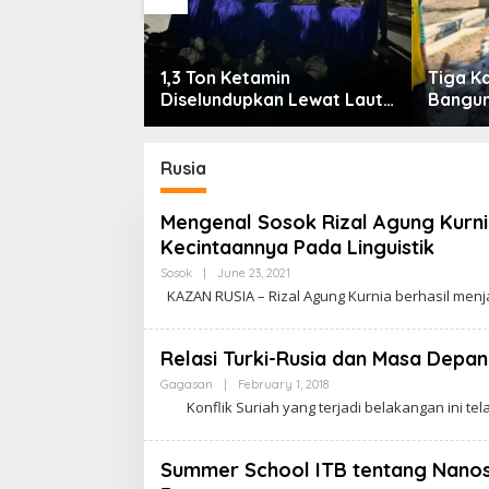
1,3 Ton Ketamin
Tiga K
a-laba
Diselundupkan Lewat Laut
Bangun
Bintan, Delapan ABK Asing
Ponor
Ditangkap
Rusia
Mengenal Sosok Rizal Agung Kurnia,
Kecintaannya Pada Linguistik
Sosok
|
June 23, 2021
B
Y
KAZAN RUSIA – Rizal Agung Kurnia berhasil menj
C
A
K
R
Relasi Turki-Rusia dan Masa Depan
A
W
Gagasan
|
February 1, 2018
B
A
Y
Konflik Suriah yang terjadi belakangan ini te
R
C
T
A
A
K
R
Summer School ITB tentang Nanosa
A