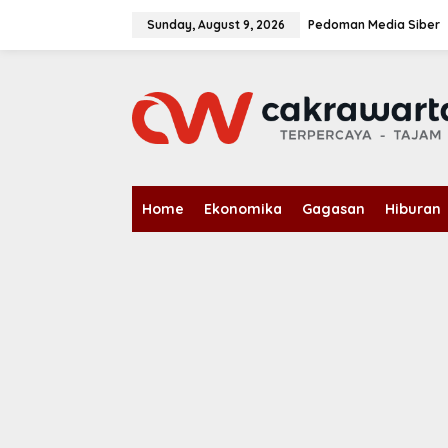
S
k
Sunday, August 9, 2026
Pedoman Media Siber
i
p
t
o
c
o
n
t
e
n
Home
Ekonomika
Gagasan
Hiburan
t