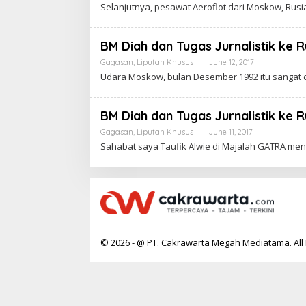
Y
Selanjutnya, pesawat Aeroflot dari Moskow, Ru
R
C
T
A
A
K
R
BM Diah dan Tugas Jurnalistik ke R
A
W
Gagasan
,
Liputan Khusus
|
June 12, 2017
B
A
Y
Udara Moskow, bulan Desember 1992 itu sangat din
R
C
T
A
A
K
R
BM Diah dan Tugas Jurnalistik ke Ru
A
W
Gagasan
,
Liputan Khusus
|
June 11, 2017
B
A
Y
Sahabat saya Taufik Alwie di Majalah GATRA me
R
C
T
A
A
K
R
A
W
A
R
T
A
© 2026 - @ PT. Cakrawarta Megah Mediatama. All 