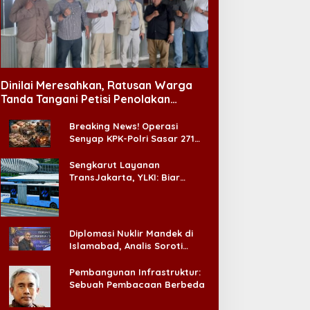
ndonesia Unggul Tidak
ahir dari Orang Pintar
Fantasi Laba-laba
aja
Dinilai Meresahkan, Ratusan Warga
Tanda Tangani Petisi Penolakan
Tempat Hiburan Malam di CitraLand
Breaking News! Operasi
Senyap KPK-Polri Sasar 271
Pabrik di Madura dan Akan
Ada ‘Badai Pemeriksaan’
Sengkarut Layanan
TransJakarta, YLKI: Biar
Cepat, Adakan Forum Dialog
Konsumen!
Diplomasi Nuklir Mandek di
Islamabad, Analis Soroti
Standar Ganda Washington
Pembangunan Infrastruktur:
Sebuah Pembacaan Berbeda