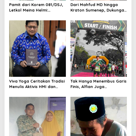
Pamit dari Korem 081/DSJ,
Dari Mahfud MD hingga
Letkol Meina Helmi:
Kraton Sumenep, Dukungan
Dukungan Anggota Jadi
Mengalir untuk Finalis
Kunci Keberhasilan Tugas
Indonesia’s Girl 2026 Asal
Jawa Timur
Viva Yoga Ceritakan Tradisi
Tak Hanya Menembus Garis
Menulis Aktivis HMI dan
Finis, Alfian Juga
Lahirnya Dua Buku
Menembus Sekolah Impian