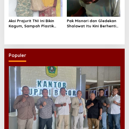
Aksi Prajurit TNI Ini Bikin
Pak Misnari dan Gledekan
Kagum, Sampah Plastik
Shalawat Itu Kini Berhenti
Disulap Jadi Sembako
Berjalan
untuk Lansia
Populer