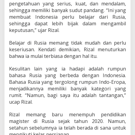
r
pengetahuan yang serius, kuat, dan mendalam,
e
sehingga memiliki banyak sudut pandang. “Ini yang
n
membuat Indonesia perlu belajar dari Rusia,
a
sehingga dapat lebih bijak dalam mengambil
K
e
keputusan,” ujar Rizal.
c
i
Belajar di Rusia memang tidak mudah dan perlu
n
keseriusan. Kendati demikian, Rizal menuturkan
t
bahwa ia mulai terbiasa dengan hal itu.
a
a
n
Kesulitan lain yang ia hadapi adalah rumpun
n
bahasa Rusia yang berbeda dengan Indonesia.
y
Bahasa Rusia yang tergolong rumpun Indo-Eropa,
a
menjadikannya memiliki banyak kategori yang
P
a
rumit. “Namun, bagi saya itu adalah tantangan,”
d
ucap Rizal.
a
L
Rizal memang baru menempuh pendidikan
i
magister di Rusia sejak tahun 2020. Namun,
n
g
setahun sebelumnya ia telah berada di sana untuk
u
mengikuti kelas persiapan.