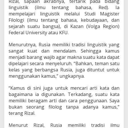
Rizal, sapaan akrabnya, tertarik pada bidang
j
u
linguistik (ilmu tentang bahasa, Red). Ia
t
mempelajari linguistik melalui Studi Magister
S
Filologi (ilmu tentang bahasa, kebudayaan, dan
t
sejarah suatu bangsa), di Kazan (Volga Region)
u
d
Federal University atau KFU.
i
F
Menurutnya, Rusia memiliki tradisi linguistik yang
i
sangat kuat dan mendalam. Sehingga kamus
l
menjadi barang wajib agar makna suatu kata dapat
o
l
dipelajari secara menyeluruh. “Bahkan, teman satu
o
kelas yang berbangsa Rusia, juga dituntut untuk
g
menggunakan kamus,” ungkapnya.
i
D
“Kamus di sini juga untuk mencari arti kata dan
i
R
bagaimana ia digunakan. Terkadang, suatu kata
u
memiliki beragam arti dan cara penggunaan. Saya
s
bukan seorang filolog tanpa adanya kamus,”
i
terang Rizal.
a
K
a
Menurut Rizal, Rusia memiliki tradisi ilmu