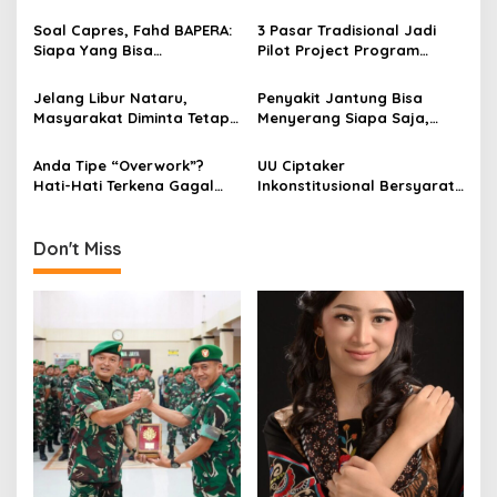
g
HCD Pada Pondok
Pesantren di Madura
Soal Capres, Fahd BAPERA:
3 Pasar Tradisional Jadi
a
Siapa Yang Bisa
Pilot Project Program
t
Mewujudkan Dua Hal Ini?
Bebas Kantong Plastik
Pemkot Surabaya
i
Jelang Libur Nataru,
Penyakit Jantung Bisa
Masyarakat Diminta Tetap
Menyerang Siapa Saja,
o
Taati Prokes
Waspadai Gejalanya!
n
Anda Tipe “Overwork”?
UU Ciptaker
Hati-Hati Terkena Gagal
Inkonstitusional Bersyarat,
Jantung!
Pengamat: Capaian Bagus
Melihat Situasi Ekonomi-
Politiknya!
Don't Miss