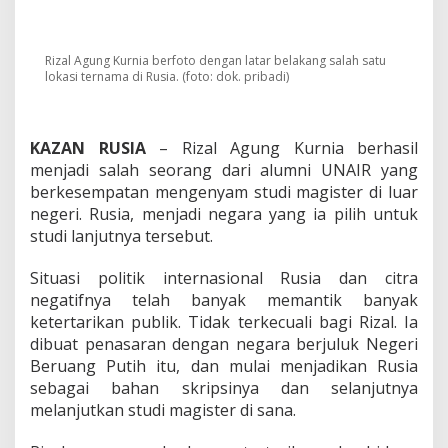
S
o
s
o
Rizal Agung Kurnia berfoto dengan latar belakang salah satu
k
lokasi ternama di Rusia. (foto: dok. pribadi)
R
i
z
a
KAZAN RUSIA
– Rizal Agung Kurnia berhasil
l
menjadi salah seorang dari alumni UNAIR yang
A
berkesempatan mengenyam studi magister di luar
g
negeri. Rusia, menjadi negara yang ia pilih untuk
u
studi lanjutnya tersebut.
n
g
K
Situasi politik internasional Rusia dan citra
u
negatifnya telah banyak memantik banyak
r
ketertarikan publik. Tidak terkecuali bagi Rizal. Ia
n
dibuat penasaran dengan negara berjuluk Negeri
i
a
Beruang Putih itu, dan mulai menjadikan Rusia
,
sebagai bahan skripsinya dan selanjutnya
L
melanjutkan studi magister di sana.
a
n