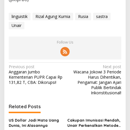
linguistik
Rizal Agung Kurnia
Rusia
sastra
Unair
Follow Us
P
Previous post
Next post
Anggaran Jumbo
Wacana Jokowi 3 Periode
o
Kementerian PUPR Capai Rp
Harus Dihentikan,
s
131,82 T, CBA: Dikorupsi!
Pengamat: Jangan Ajari
Publik Bertindak
t
Inkonstitusional!
n
Related Posts
a
v
US Dollar Jadi Mata Uang
Cakupan Imunisasi Rendah,
i
Dunia, Ini Alasannya
Unair Perkenalkan Metode