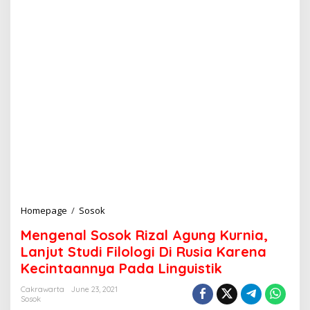
Homepage
/
Sosok
M
e
Mengenal Sosok Rizal Agung Kurnia,
n
g
Lanjut Studi Filologi Di Rusia Karena
e
Kecintaannya Pada Linguistik
n
a
Cakrawarta
June 23, 2021
l
Sosok