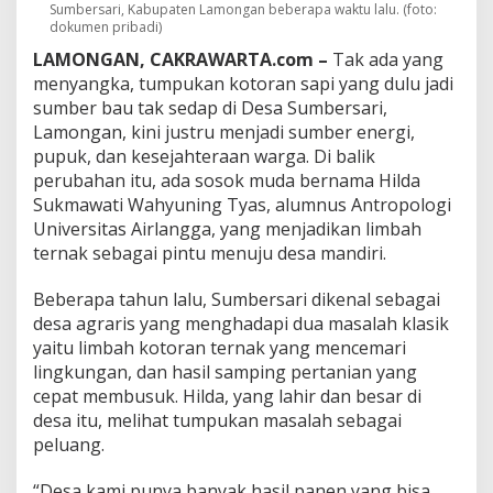
a
Sumbersari, Kabupaten Lamongan beberapa waktu lalu. (foto:
N
dokumen pribadi)
a
LAMONGAN, CAKRAWARTA.com –
Tak ada yang
i
menyangka, tumpukan kotoran sapi yang dulu jadi
k
K
sumber bau tak sedap di Desa Sumbersari,
e
Lamongan, kini justru menjadi sumber energi,
l
pupuk, dan kesejahteraan warga. Di balik
a
perubahan itu, ada sosok muda bernama Hilda
s
?
Sukmawati Wahyuning Tyas, alumnus Antropologi
I
Universitas Airlangga, yang menjadikan limbah
n
ternak sebagai pintu menuju desa mandiri.
i
S
Beberapa tahun lalu, Sumbersari dikenal sebagai
o
s
desa agraris yang menghadapi dua masalah klasik
o
yaitu limbah kotoran ternak yang mencemari
k
lingkungan, dan hasil samping pertanian yang
d
cepat membusuk. Hilda, yang lahir dan besar di
i
desa itu, melihat tumpukan masalah sebagai
B
a
peluang.
l
i
“Desa kami punya banyak hasil panen yang bisa