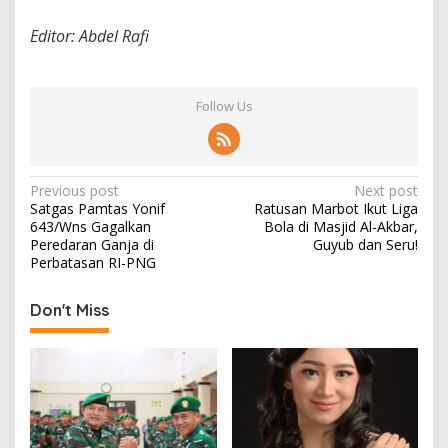
Editor: Abdel Rafi
Follow Us
P
Previous post
Next post
Satgas Pamtas Yonif
Ratusan Marbot Ikut Liga
o
643/Wns Gagalkan
Bola di Masjid Al-Akbar,
s
Peredaran Ganja di
Guyub dan Seru!
Perbatasan RI-PNG
t
n
Don't Miss
a
v
i
g
a