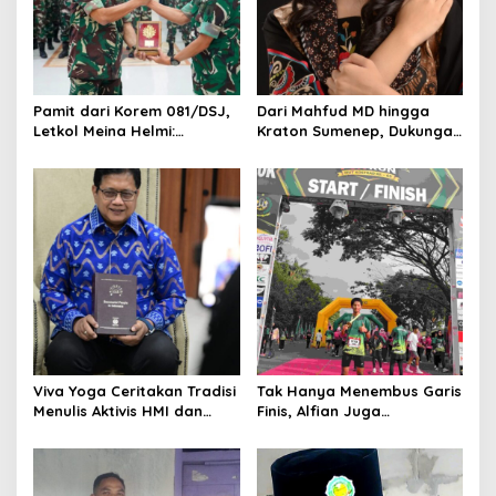
t
i
o
Pamit dari Korem 081/DSJ,
Dari Mahfud MD hingga
n
Letkol Meina Helmi:
Kraton Sumenep, Dukungan
Dukungan Anggota Jadi
Mengalir untuk Finalis
Kunci Keberhasilan Tugas
Indonesia’s Girl 2026 Asal
Jawa Timur
Viva Yoga Ceritakan Tradisi
Tak Hanya Menembus Garis
Menulis Aktivis HMI dan
Finis, Alfian Juga
Lahirnya Dua Buku
Menembus Sekolah Impian