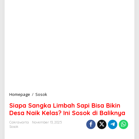
Homepage
/
Sosok
S
i
Siapa Sangka Limbah Sapi Bisa Bikin
a
p
Desa Naik Kelas? Ini Sosok di Baliknya
a
S
Cakrawarta
November 13, 2025
Sosok
a
n