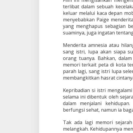
a
terlibat dalam sebuah kecelaka
n
keluar melalui kaca depan mo
B
e
menyebabkan Paige menderita 
n
yang menghapus sebagian bes
t
suaminya, juga ingatan tentan
u
k
Menderita amnesia atau hilan
B
a
sang istri, lupa akan siapa s
r
orang tuanya. Bahkan, dalam 
u
memori terkait peta di kota t
parah lagi, sang istri lupa sel
membangkitkan hasrat cintany
Kepribadian si istri mengalam
selama ini dibentuk oleh seja
dalam menjalani kehidupan
berfungsi sehat, namun ia baga
Tak ada lagi memori sejar
melangkah. Kehidupannya menja