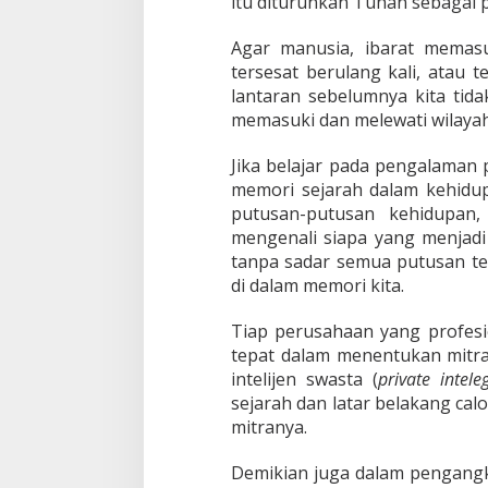
itu diturunkan Tuhan sebagai 
Agar manusia, ibarat memasu
tersesat berulang kali, atau 
lantaran sebelumnya kita tid
memasuki dan melewati wilayah
Jika belajar pada pengalaman 
memori sejarah dalam kehidupa
putusan-putusan kehidupan,
mengenali siapa yang menjad
tanpa sadar semua putusan te
di dalam memori kita.
Tiap perusahaan yang profesi
tepat dalam menentukan mitra 
intelijen swasta (
private intele
sejarah dan latar belakang ca
mitranya.
Demikian juga dalam pengangk