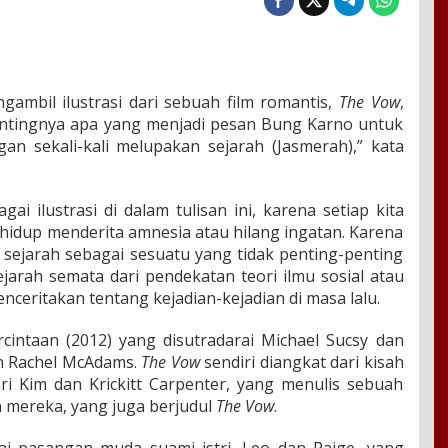
gambil ilustrasi dari sebuah film romantis,
The Vow
,
ntingnya apa yang menjadi pesan Bung Karno untuk
gan sekali-kali melupakan sejarah (Jasmerah),” kata
ai ilustrasi di dalam tulisan ini, karena setiap kita
hidup menderita amnesia atau hilang ingatan. Karena
sejarah sebagai sesuatu yang tidak penting-penting
arah semata dari pendekatan teori ilmu sosial atau
ceritakan tentang kejadian-kejadian di masa lalu.
cintaan (2012) yang disutradarai Michael Sucsy dan
n Rachel McAdams.
The Vow
sendiri diangkat dari kisah
ri Kim dan Krickitt Carpenter, yang menulis sebuah
 mereka, yang juga berjudul
The Vow
.
i pasangan muda suami istri, Leo dan Paige, yang