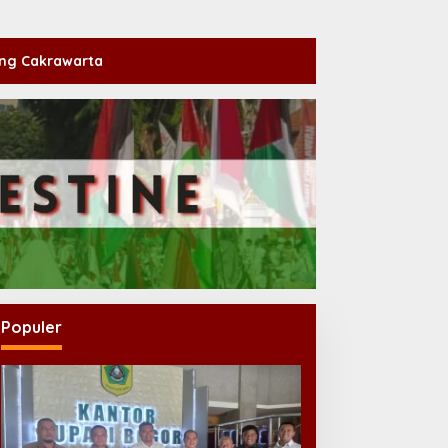
ng Cakrawarta
Populer