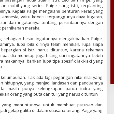
an mobil yang serius. Paige, sang istri, terplanting
bilnya. Kepala Paige mengalami benturan keras yang
amnesia, yaitu kondisi terganggunya daya ingatan,
ar dari ingatannya tentang percintaannya dengan
g pernikahan mereka.
g sebagian besar ingatannya mengakibatkan Paige,
uaminya, lupa bila dirinya telah menikah, lupa siapa
bepergian si istri harus dituntun, karena rekaman
empat dia menetap juga hilang dari ingatannya. Lebih
era makannya, bahkan lupa tipe spesifik laki-laki yang
a.
i kelumpuhan. Tak ada lagi pegangan nilai-nilai yang
rah hidupnya, yang menjadi landasan dan panduannya
. Ia masih punya kelengkapan panca indra yang
ikan orang yang buta dan tuli yang harus dituntun.
ah yang menuntunnya untuk membuat putusan dan
di gelap gulita di dalam suasana terang. Paige yang