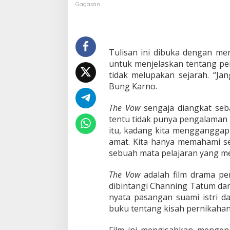
,
Gagasan
K
u
n
c
i
Tulisan ini dibuka dengan men
H
untuk menjelaskan tentang pe
a
tidak melupakan sejarah. “Jan
d
Bung Karno.
a
p
i
The Vow
sengaja diangkat sebag
S
tentu tidak punya pengalaman 
p
itu, kadang kita mengganggap 
e
amat. Kita hanya memahami sej
k
t
sebuah mata pelajaran yang men
r
u
The Vow
adalah film drama per
m
dibintangi Channing Tatum da
A
nyata pasangan suami istri da
n
c
buku tentang kisah pernikahan
a
m
Film ini mengisahkan mengena