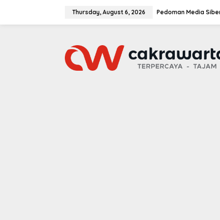
S
k
Thursday, August 6, 2026
Pedoman Media Sibe
i
p
t
o
c
o
n
t
e
n
t