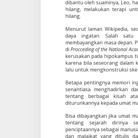
dibantu oleh suaminya, Leo, h
hilang, melakukan terapi un
hilang.
Menurut laman Wikipedia, sec
daya ingatan. Salah satu
membayangkan masa depan. Pene
di
Procceding of the National Aca
kerusakan pada hipokampus ti
karena bila seseorang dalam 
lalu untuk mengkonstruksi ske
Betapa pentingnya memori in
senantiasa menghadirkan d
tentang berbagai kisah ata
diturunkannya kepada umat manu
Bisa dibayangkan jika umat ma
tentang sejarah dirinya s
penciptaannya sebagai manusi
dan malaikat yang ditulis da