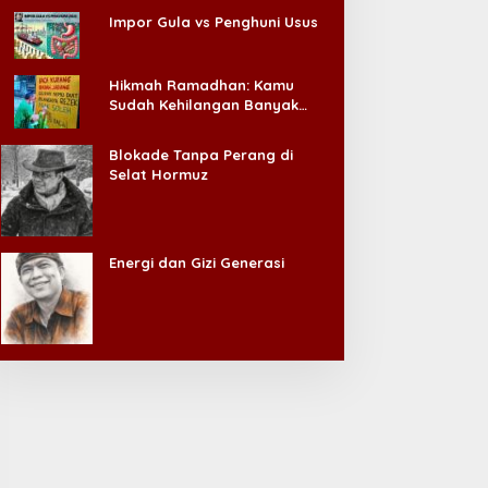
Impor Gula vs Penghuni Usus
Hikmah Ramadhan: Kamu
Sudah Kehilangan Banyak
Hal, Jangan Sampai
Kehilangan Diri Sendiri!
Blokade Tanpa Perang di
Selat Hormuz
Energi dan Gizi Generasi