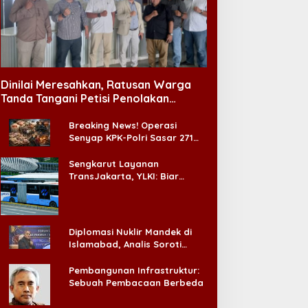
Dinilai Meresahkan, Ratusan Warga
Tanda Tangani Petisi Penolakan
Tempat Hiburan Malam di CitraLand
Breaking News! Operasi
Senyap KPK-Polri Sasar 271
Pabrik di Madura dan Akan
Ada ‘Badai Pemeriksaan’
Sengkarut Layanan
TransJakarta, YLKI: Biar
Cepat, Adakan Forum Dialog
Konsumen!
Diplomasi Nuklir Mandek di
Islamabad, Analis Soroti
Standar Ganda Washington
Pembangunan Infrastruktur:
Sebuah Pembacaan Berbeda