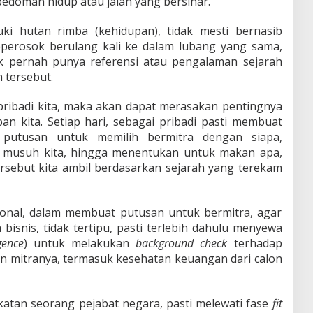
pedoman hidup atau jalan yang bersinar.
ki hutan rimba (kehidupan), tidak mesti bernasib
teperosok berulang kali ke dalam lubang yang sama,
ak pernah punya referensi atau pengalaman sejarah
 tersebut.
pribadi kita, maka akan dapat merasakan pentingnya
n kita. Setiap hari, sebagai pribadi pasti membuat
 putusan untuk memilih bermitra dengan siapa,
i musuh kita, hingga menentukan untuk makan apa,
rsebut kita ambil berdasarkan sejarah yang terekam
onal, dalam membuat putusan untuk bermitra, agar
bisnis, tidak tertipu, pasti terlebih dahulu menyewa
gence
) untuk melakukan
background check
terhadap
lon mitranya, termasuk kesehatan keuangan dari calon
atan seorang pejabat negara, pasti melewati fase
fit