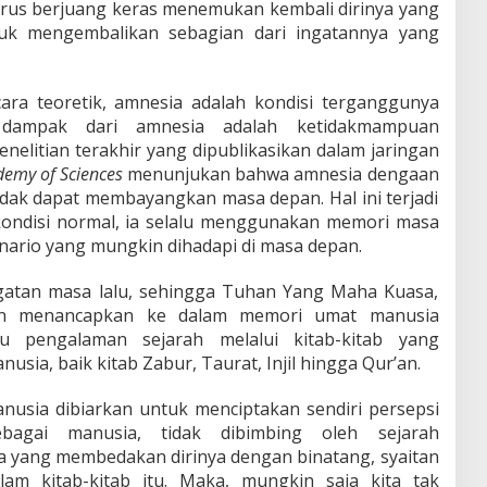
arus berjuang keras menemukan kembali dirinya yang
tuk mengembalikan sebagian dari ingatannya yang
ara teoretik, amnesia adalah kondisi terganggunya
 dampak dari amnesia adalah ketidakmampuan
litian terakhir yang dipublikasikan dalam jaringan
demy of Sciences
menunjukan bahwa amnesia dengaan
dak dapat membayangkan masa depan. Hal ini terjadi
kondisi normal, ia selalu menggunakan memori masa
nario yang mungkin dihadapi di masa depan.
gatan masa lalu, sehingga Tuhan Yang Maha Kuasa,
an menancapkan ke dalam memori umat manusia
u pengalaman sejarah melalui kitab-kitab yang
sia, baik kitab Zabur, Taurat, Injil hingga Qur’an.
nusia dibiarkan untuk menciptakan sendiri persepsi
ebagai manusia, tidak dibimbing oleh sejarah
a yang membedakan dirinya dengan binatang, syaitan
lam kitab-kitab itu. Maka, mungkin saja kita tak