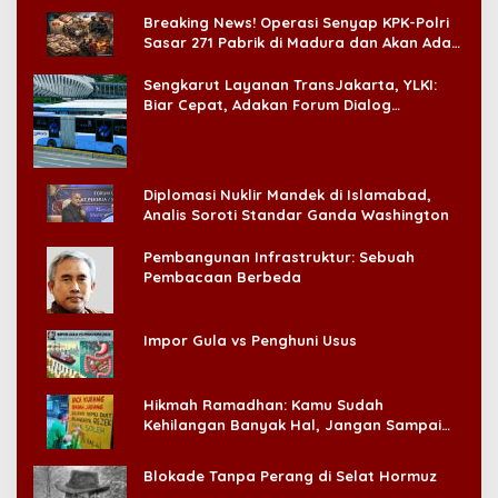
di CitraLand
Breaking News! Operasi Senyap KPK-Polri
Sasar 271 Pabrik di Madura dan Akan Ada
‘Badai Pemeriksaan’
Sengkarut Layanan TransJakarta, YLKI:
Biar Cepat, Adakan Forum Dialog
Konsumen!
Diplomasi Nuklir Mandek di Islamabad,
Analis Soroti Standar Ganda Washington
Pembangunan Infrastruktur: Sebuah
Pembacaan Berbeda
Impor Gula vs Penghuni Usus
Hikmah Ramadhan: Kamu Sudah
Kehilangan Banyak Hal, Jangan Sampai
Kehilangan Diri Sendiri!
Blokade Tanpa Perang di Selat Hormuz