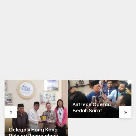
Antrean Operasi
Bedah Saraf
«
»
Memanjang, DPRD
Jatim Minta Layanan
RSUD Dr. Soetomo
Delegasi Hong Kong
Dievaluasi
Pelajari Pengelolaan