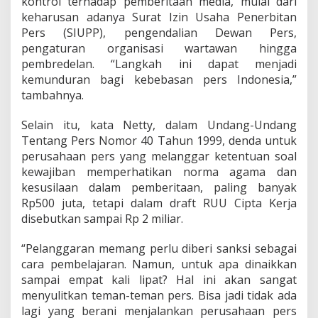
kontrol terhadap pemberitaan media, mulai dari
a
keharusan adanya Surat Izin Usaha Penerbitan
m
D
Pers (SIUPP), pengendalian Dewan Pers,
u
pengaturan organisasi wartawan hingga
n
pembredelan. “Langkah ini dapat menjadi
i
kemunduran bagi kebebasan pers Indonesia,”
a
P
tambahnya.
e
r
Selain itu, kata Netty, dalam Undang-Undang
s
Tentang Pers Nomor 40 Tahun 1999, denda untuk
perusahaan pers yang melanggar ketentuan soal
kewajiban memperhatikan norma agama dan
kesusilaan dalam pemberitaan, paling banyak
Rp500 juta, tetapi dalam draft RUU Cipta Kerja
disebutkan sampai Rp 2 miliar.
“Pelanggaran memang perlu diberi sanksi sebagai
cara pembelajaran. Namun, untuk apa dinaikkan
sampai empat kali lipat? Hal ini akan sangat
menyulitkan teman-teman pers. Bisa jadi tidak ada
lagi yang berani menjalankan perusahaan pers