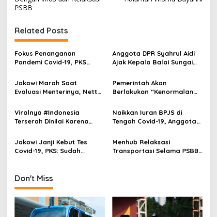
s
PSBB
t
Related Posts
n
a
Fokus Penanganan
Anggota DPR Syahrul Aidi
v
Pandemi Covid-19, PKS
Ajak Kepala Balai Sungai
Cabut Anjuran Poligami
Berkeliling Tinjau Abrasi di
i
Bagi Kadernya
Inhu dan Kuansing
Jokowi Marah Saat
Pemerintah Akan
g
Evaluasi Menterinya, Netty
Berlakukan “Kenormalan
PKS: Kenapa Baru
Baru”, PKS: Terburu-buru
a
Sekarang?
dan Mengkhawatirkan!
Viralnya #Indonesia
Naikkan Iuran BPJS di
t
Terserah Dinilai Karena
Tengah Covid-19, Anggota
i
Pemerintah Plin-Plan Soal
DPR: Jokowi
PSBB
Mempermainkan Hati
Jokowi Janji Kebut Tes
Menhub Relaksasi
o
Rakyat
Covid-19, PKS: Sudah
Transportasi Selama PSBB,
n
Sebulan, Mana?
DPR: Membingungkan
Masyarakat!
Don't Miss