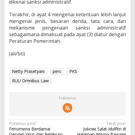
dikenai sanksi administratif.
Terakhir, di ayat 4 mengenai ketentuan lebih lanjut
mengenai jenis, besaran denda, tata cara, dan
mekanisme pengenaan sanksi administratif
sebagaimana dimaksud pada ayat (3) diatur dengan
Peraturan Pemerintah.
(ali/bti)
Netty Prasetyani
pers
PKS
RUU Omnibus Law
Follow Us
P
Previous post
Next post
Fenomena Berdamai
Jokowi Salat Idulfitri di
o
Dengan Virus dan Relaksasi
Halaman Wisma Bayurini