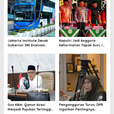
Jakarta Institute Desak
Kapolri Jadi Anggota
Gubernur DKI Evaluasi
Kehormatan Tapak Suci, Ini
Transjakarta soal
Pesannya untuk Kader
Penumpang Diturunkan
Gus Kikin: Qanun Asasi
Pengangguran Turun, DPR
Menjadi Rujukan Tertinggi
Ingatkan Pentingnya
NU, Melampaui AD/ART
Menciptakan Pekerjaan