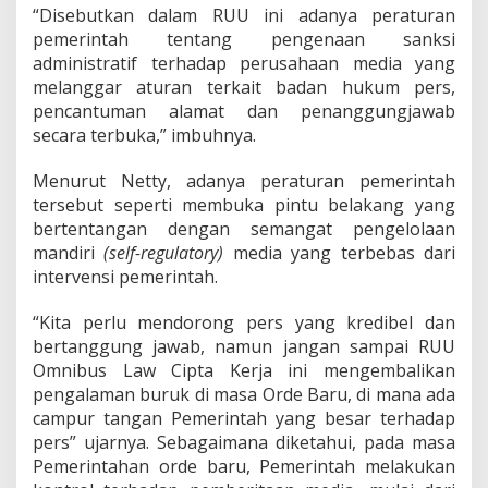
y
“Disebutkan dalam RUU ini adanya peraturan
H
pemerintah tentang pengenaan sanksi
e
administratif terhadap perusahaan media yang
r
y
melanggar aturan terkait badan hukum pers,
a
pencantuman alamat dan penanggungjawab
w
secara terbuka,” imbuhnya.
a
n
Menurut Netty, adanya peraturan pemerintah
:
B
tersebut seperti membuka pintu belakang yang
e
bertentangan dengan semangat pengelolaan
r
mandiri
(self-regulatory)
media yang terbebas dari
p
intervensi pemerintah.
o
t
e
“Kita perlu mendorong pers yang kredibel dan
n
bertanggung jawab, namun jangan sampai RUU
s
Omnibus Law Cipta Kerja ini mengembalikan
i
pengalaman buruk di masa Orde Baru, di mana ada
B
u
campur tangan Pemerintah yang besar terhadap
n
pers” ujarnya. Sebagaimana diketahui, pada masa
g
Pemerintahan orde baru, Pemerintah melakukan
k