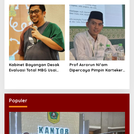
yang Layak
Kabinet Bayangan Desak
Prof Asrorun Ni’am
Evaluasi Total MBG Usai
Dipercaya Pimpin Karteker
Rentetan Keracunan
PWNU Jambi, Dinilai Simbol
Massal
Regenerasi Kepemimpinan
NU
Populer