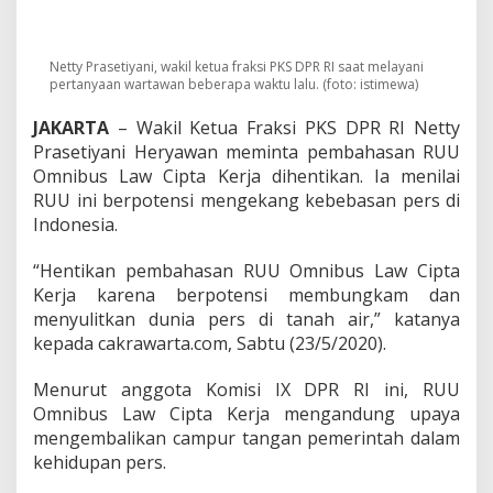
u
s
L
a
Netty Prasetiyani, wakil ketua fraksi PKS DPR RI saat melayani
w
pertanyaan wartawan beberapa waktu lalu. (foto: istimewa)
H
a
JAKARTA
– Wakil Ketua Fraksi PKS DPR RI Netty
r
Prasetiyani Heryawan meminta pembahasan RUU
u
Omnibus Law Cipta Kerja dihentikan. Ia menilai
s
RUU ini berpotensi mengekang kebebasan pers di
D
i
Indonesia.
h
e
“Hentikan pembahasan RUU Omnibus Law Cipta
n
Kerja karena berpotensi membungkam dan
t
menyulitkan dunia pers di tanah air,” katanya
i
k
kepada cakrawarta.com, Sabtu (23/5/2020).
a
n
Menurut anggota Komisi IX DPR RI ini, RUU
,
Omnibus Law Cipta Kerja mengandung upaya
N
mengembalikan campur tangan pemerintah dalam
e
t
kehidupan pers.
t