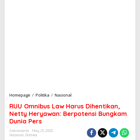
Homepage
/
Politika
/
Nasional
R
U
RUU Omnibus Law Harus Dihentikan,
U
O
Netty Heryawan: Berpotensi Bungkam
m
Dunia Pers
n
i
Cakrawarta
May 23, 2020
b
Nasional
,
Politika