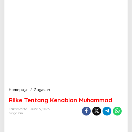
Homepage
/
Gagasan
R
i
Rilke Tentang Kenabian Muhammad
l
k
Cakrawarta
June 5, 2026
e
Gagasan
T
e
n