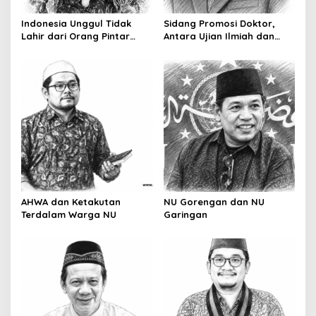
i
Indonesia Unggul Tidak
Sidang Promosi Doktor,
o
Lahir dari Orang Pintar
Antara Ujian Ilmiah dan
Saja
Pesta Prestise
n
AHWA dan Ketakutan
NU Gorengan dan NU
Terdalam Warga NU
Garingan