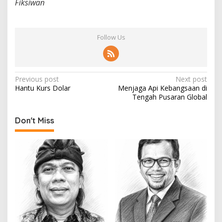
Fiksiwan
Follow Us
P
Previous post
Next post
Hantu Kurs Dolar
Menjaga Api Kebangsaan di
o
Tengah Pusaran Global
s
t
Don't Miss
n
a
v
i
g
a
t