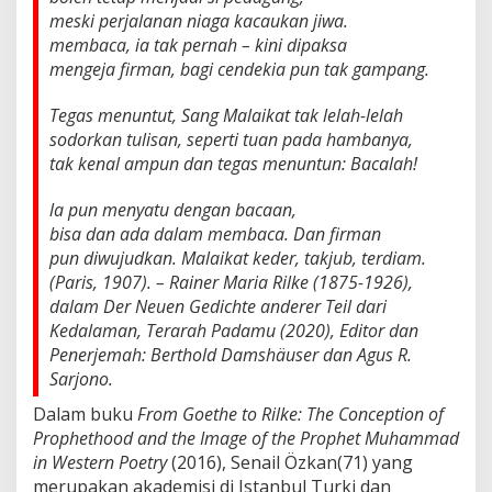
meski perjalanan niaga kacaukan jiwa.
membaca, ia tak pernah – kini dipaksa
mengeja firman, bagi cendekia pun tak gampang.
Tegas menuntut, Sang Malaikat tak lelah-lelah
sodorkan tulisan, seperti tuan pada hambanya,
tak kenal ampun dan tegas menuntun: Bacalah!
la pun menyatu dengan bacaan,
bisa dan ada dalam membaca. Dan firman
pun diwujudkan. Malaikat keder, takjub, terdiam.
(Paris, 1907). – Rainer Maria Rilke (1875-1926),
dalam Der Neuen Gedichte anderer Teil dari
Kedalaman, Terarah Padamu (2020), Editor dan
Penerjemah: Berthold Damshäuser dan Agus R.
Sarjono.
Dalam buku
From Goethe to Rilke: The Conception of
Prophethood and the Image of the Prophet Muhammad
in Western Poetry
(2016), Senail Özkan(71) yang
merupakan akademisi di Istanbul Turki dan