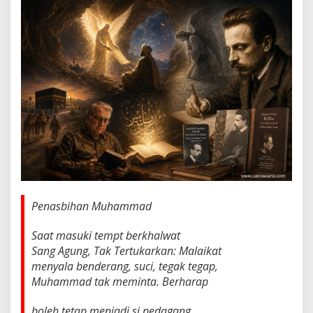
t
a
n
g
K
e
n
a
b
i
a
n
M
u
h
a
m
Penasbihan Muhammad
m
a
Saat masuki tempt berkhalwat
d
Sang Agung, Tak Tertukarkan: Malaikat
menyala benderang, suci, tegak tegap,
Muhammad tak meminta. Berharap
boleh tetap menjadi si pedagang,