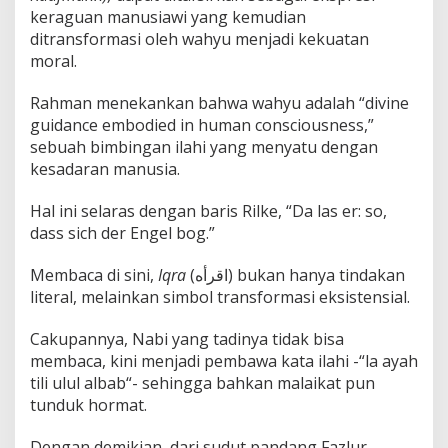
keraguan manusiawi yang kemudian
ditransformasi oleh wahyu menjadi kekuatan
moral.
Rahman menekankan bahwa wahyu adalah “divine
guidance embodied in human consciousness,”
sebuah bimbingan ilahi yang menyatu dengan
kesadaran manusia.
Hal ini selaras dengan baris Rilke, “Da las er: so,
dass sich der Engel bog.”
Membaca di sini,
Iqra
(اقرأه) bukan hanya tindakan
literal, melainkan simbol transformasi eksistensial.
Cakupannya, Nabi yang tadinya tidak bisa
membaca, kini menjadi pembawa kata ilahi -“la ayah
tili ulul albab“- sehingga bahkan malaikat pun
tunduk hormat.
Dengan demikian, dari sudut pandang Fazlur