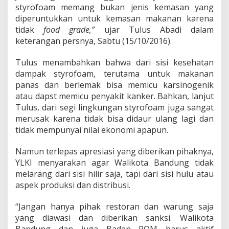
a
styrofoam memang bukan jenis kemasan yang
m
diperuntukkan untuk kemasan makanan karena
,
tidak
food grade,”
Y
ujar Tulus Abadi dalam
L
keterangan persnya, Sabtu (15/10/2016).
K
I
Tulus menambahkan bahwa dari sisi kesehatan
B
dampak styrofoam, terutama untuk makanan
e
panas dan berlemak bisa memicu karsinogenik
r
i
atau dapst memicu penyakit kanker. Bahkan, lanjut
k
Tulus, dari segi lingkungan styrofoam juga sangat
a
merusak karena tidak bisa didaur ulang lagi dan
n
tidak mempunyai nilai ekonomi apapun.
A
p
r
Namun terlepas apresiasi yang diberikan pihaknya,
e
YLKI menyarakan agar Walikota Bandung tidak
s
melarang dari sisi hilir saja, tapi dari sisi hulu atau
i
aspek produksi dan distribusi.
a
s
i
“Jangan hanya pihak restoran dan warung saja
yang diawasi dan diberikan sanksi. Walikota