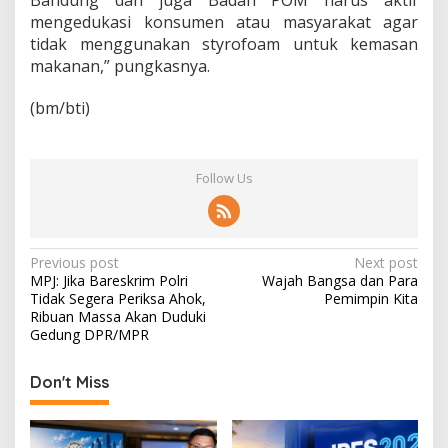
Bandung dan juga Badan POM harus aktif
mengedukasi konsumen atau masyarakat agar
tidak menggunakan styrofoam untuk kemasan
makanan,” pungkasnya.
(bm/bti)
Follow Us
P
Previous post
Next post
MPJ: Jika Bareskrim Polri
Wajah Bangsa dan Para
o
Tidak Segera Periksa Ahok,
Pemimpin Kita
s
Ribuan Massa Akan Duduki
Gedung DPR/MPR
t
n
Don't Miss
a
v