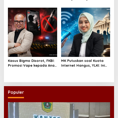
Perekonomian UMKM RI,
Lewat Ekonomi Pancasila
Dinilai Penting Hadapi
Bonus Demografi
Kasus Bigmo Disorot, FKBI:
MK Putuskan soal Kuota
Promosi Vape kepada Anak
Internet Hangus, YLKI: Ini
Berpotensi Masuk Ranah
Kemenangan Konsumen
Pidana
Populer