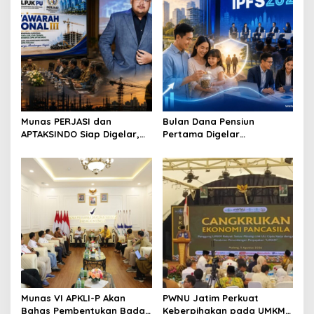
i
g
a
t
i
o
Munas PERJASI dan
Bulan Dana Pensiun
n
APTAKSINDO Siap Digelar,
Pertama Digelar
Bahas Regenerasi hingga
September, Industri
Revisi AD/ART
Perkuat Ekosistem Pensiun
Berkelanjutan
Munas VI APKLI-P Akan
PWNU Jatim Perkuat
Bahas Pembentukan Badan
Keberpihakan pada UMKM