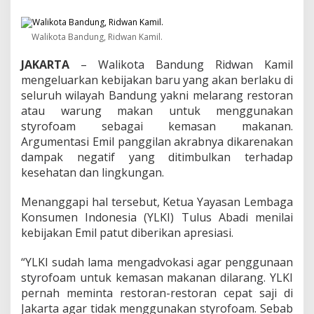
m
i
l
Walikota Bandung, Ridwan Kamil.
L
a
JAKARTA
– Walikota Bandung Ridwan Kamil
r
a
mengeluarkan kebijakan baru yang akan berlaku di
n
seluruh wilayah Bandung yakni melarang restoran
g
atau warung makan untuk menggunakan
P
styrofoam sebagai kemasan makanan.
e
m
Argumentasi Emil panggilan akrabnya dikarenakan
a
dampak negatif yang ditimbulkan terhadap
k
kesehatan dan lingkungan.
a
i
Menanggapi hal tersebut, Ketua Yayasan Lembaga
a
n
Konsumen Indonesia (YLKI) Tulus Abadi menilai
S
kebijakan Emil patut diberikan apresiasi.
t
y
“YLKI sudah lama mengadvokasi agar penggunaan
r
styrofoam untuk kemasan makanan dilarang. YLKI
o
f
pernah meminta restoran-restoran cepat saji di
o
Jakarta agar tidak menggunakan styrofoam. Sebab