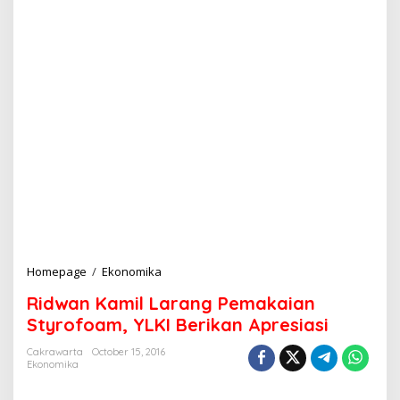
Homepage
/
Ekonomika
R
i
Ridwan Kamil Larang Pemakaian
d
w
Styrofoam, YLKI Berikan Apresiasi
a
n
Cakrawarta
October 15, 2016
Ekonomika
K
a