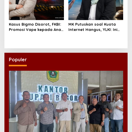
Kasus Bigmo Disorot, FKBI:
MK Putuskan soal Kuota
Promosi Vape kepada Anak
Internet Hangus, YLKI: Ini
Berpotensi Masuk Ranah
Kemenangan Konsumen
Pidana
Populer