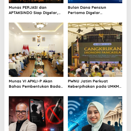
o
Munas PERJASI dan
Bulan Dana Pensiun
APTAKSINDO Siap Digelar,
Pertama Digelar
n
Bahas Regenerasi hingga
September, Industri
Revisi AD/ART
Perkuat Ekosistem Pensiun
Berkelanjutan
Munas VI APKLI-P Akan
PWNU Jatim Perkuat
Bahas Pembentukan Badan
Keberpihakan pada UMKM
Perekonomian UMKM RI,
Lewat Ekonomi Pancasila
Dinilai Penting Hadapi
Bonus Demografi