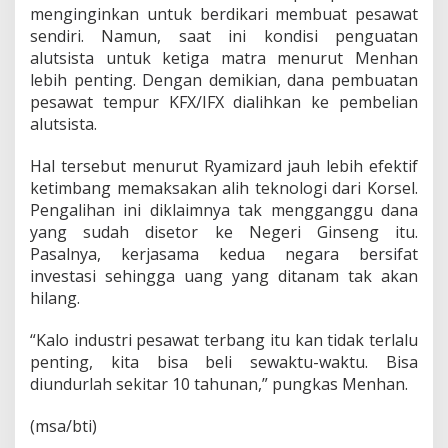
u
menginginkan untuk berdikari membuat pesawat
k
sendiri. Namun, saat ini kondisi penguatan
s
alutsista untuk ketiga matra menurut Menhan
i
P
lebih penting. Dengan demikian, dana pembuatan
e
pesawat tempur KFX/IFX dialihkan ke pembelian
s
alutsista.
a
w
Hal tersebut menurut Ryamizard jauh lebih efektif
a
t
ketimbang memaksakan alih teknologi dari Korsel.
d
Pengalihan ini diklaimnya tak mengganggu dana
e
yang sudah disetor ke Negeri Ginseng itu.
n
Pasalnya, kerjasama kedua negara bersifat
g
a
investasi sehingga uang yang ditanam tak akan
n
hilang.
K
o
“Kalo industri pesawat terbang itu kan tidak terlalu
r
penting, kita bisa beli sewaktu-waktu. Bisa
s
e
diundurlah sekitar 10 tahunan,” pungkas Menhan.
l
(msa/bti)