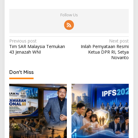
Follow Us
P
Previous post
Next post
Tim SAR Malaysia Temukan
Inilah Pernyataan Resmi
o
43 Jenazah WNI
Ketua DPR RI, Setya
s
Novanto
t
Don't Miss
n
a
v
i
g
a
t
i