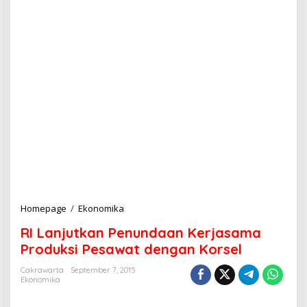
Homepage
/
Ekonomika
R
I
RI Lanjutkan Penundaan Kerjasama
L
a
Produksi Pesawat dengan Korsel
n
j
Cakrawarta
September 7, 2015
Ekonomika
u
t