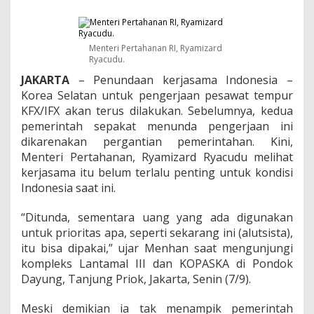
k
a
n
P
Menteri Pertahanan RI, Ryamizard
e
Ryacudu.
n
u
JAKARTA
– Penundaan kerjasama Indonesia –
n
Korea Selatan untuk pengerjaan pesawat tempur
d
KFX/IFX akan terus dilakukan. Sebelumnya, kedua
a
pemerintah sepakat menunda pengerjaan ini
a
n
dikarenakan pergantian pemerintahan. Kini,
K
Menteri Pertahanan, Ryamizard Ryacudu melihat
e
kerjasama itu belum terlalu penting untuk kondisi
r
Indonesia saat ini.
j
a
s
“Ditunda, sementara uang yang ada digunakan
a
untuk prioritas apa, seperti sekarang ini (alutsista),
m
itu bisa dipakai,” ujar Menhan saat mengunjungi
a
kompleks Lantamal III dan KOPASKA di Pondok
P
Dayung, Tanjung Priok, Jakarta, Senin (7/9).
r
o
d
Meski demikian ia tak menampik pemerintah