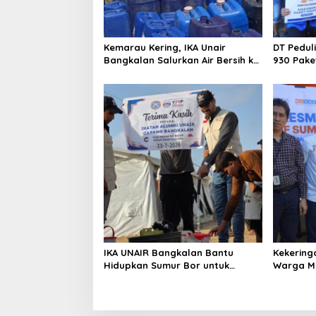
i
o
Kemarau Kering, IKA Unair
DT Pedul
n
Bangkalan Salurkan Air Bersih ke
930 Pake
Dua Desa
Kebakara
IKA UNAIR Bangkalan Bantu
Kekering
Hidupkan Sumur Bor untuk
Warga Ma
10.000 Pengungsi Gaza
Air Baru