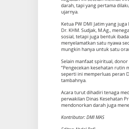
e
darah, tapi yang pertama dilak
s
ujarnya.
e
h
Ketua PW DMI Jatim yang juga 
a
t
Dr. KHM. Sudjak, M.Ag., mene
a
sosial, tetapi juga bentuk ibad
n
menyelamatkan satu nyawa seo
G
mungkin hanya untuk satu orang
r
a
t
Selain manfaat spiritual, dono
i
“Pengecekan kesehatan rutin m
s
seperti ini memperluas peran 
D
tambahnya.
M
I
J
Acara turut dihadiri tenaga med
a
perwakilan Dinas Kesehatan Pro
t
mendonorkan darah juga mener
i
m
Kontributor: DMI MAS