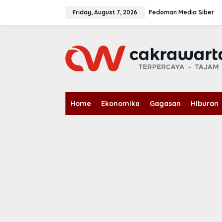
S
k
Friday, August 7, 2026
Pedoman Media Siber
i
p
t
o
c
o
n
t
e
n
Home
Ekonomika
Gagasan
Hiburan
t