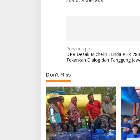
Editor: Abdel Rafi
P
Previous post
DPR Desak Michelin Tunda PHK 280 
o
Tekankan Dialog dan Tanggung Jawa
s
t
Don't Miss
n
a
v
i
g
a
t