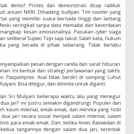
tak demo? Protes dan demonstrasi dicap radikal.
duh ancam NKRI. Dihadang bulliyan. Tim
counter
yang
artai yang memiliki suara bernada tinggi dan lantang
 Meski seringkali tanpa data memadai dan kecerdasan
menangkap kesan emosionalnya. Pasukan
cyber
siaga
n seliberal Sujiwo Tejo saja takut. Salah kata, hukum
ka yang berada di pihak seberang. Tidak berlaku
 Menyampaikan pesan dengan canda dan sarat hiburan.
n. Ini bentuk dan strategi perlawanan yang taktis.
an Paspampres. Asal tidak berdiri di samping Luhut
ulyani. Bisa ditegur, dan diminta untuk diganti.
dan Sri Mulyani beberapa waktu lalu yang menegur
dua jari” ini justru semakin digandrungi. Populer dan
leh kaum milenial, emak-emak, dan mereka yang hobi
dua jari secara sosial menjadi salam milenial, salam
ivis para emak-emak. Dan, ketika Anies Baswedan di
kedua tangannya dengan salam dua jari, serentak