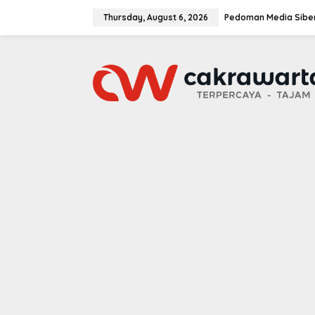
S
k
Thursday, August 6, 2026
Pedoman Media Sibe
i
p
t
o
c
o
n
t
e
n
t