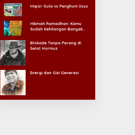
Impor Gula vs Penghuni Usus
Hikmah Ramadhan: Kamu
Sudah Kehilangan Banyak
Hal, Jangan Sampai
Kehilangan Diri Sendiri!
Blokade Tanpa Perang di
Selat Hormuz
Energi dan Gizi Generasi