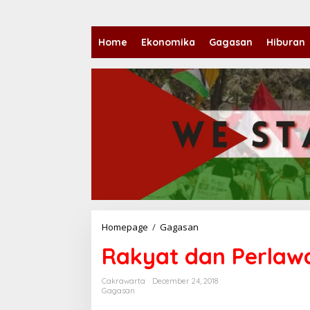
Home
Ekonomika
Gagasan
Hiburan
Homepage
/
Gagasan
R
a
Rakyat dan Perlaw
k
y
a
Cakrawarta
December 24, 2018
t
Gagasan
d