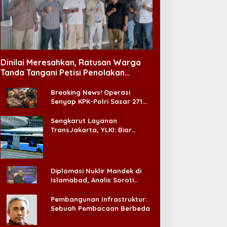
Dinilai Meresahkan, Ratusan Warga
Tanda Tangani Petisi Penolakan
Tempat Hiburan Malam di CitraLand
Breaking News! Operasi
Senyap KPK-Polri Sasar 271
Pabrik di Madura dan Akan
Ada ‘Badai Pemeriksaan’
Sengkarut Layanan
TransJakarta, YLKI: Biar
Cepat, Adakan Forum Dialog
Konsumen!
Diplomasi Nuklir Mandek di
Islamabad, Analis Soroti
Standar Ganda Washington
Pembangunan Infrastruktur:
Sebuah Pembacaan Berbeda