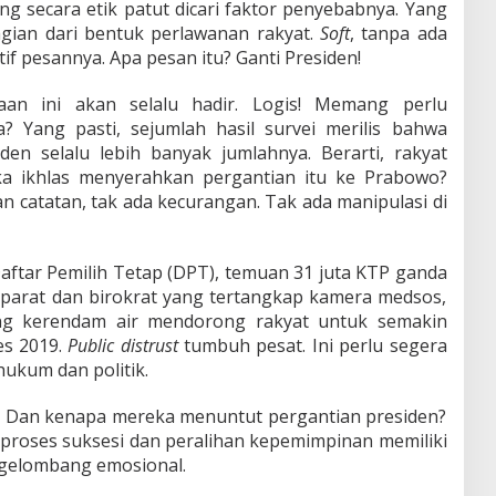
ng secara etik patut dicari faktor penyebabnya. Yang
bagian dari bentuk perlawanan rakyat.
Soft
, tanpa ada
if pesannya. Apa pesan itu? Ganti Presiden!
an ini akan selalu hadir. Logis! Memang perlu
? Yang pasti, sejumlah hasil survei merilis bahwa
den selalu lebih banyak jumlahnya. Berarti, rakyat
ka ikhlas menyerahkan pergantian itu ke Prabowo?
an catatan, tak ada kecurangan. Tak ada manipulasi di
Daftar Pemilih Tetap (DPT), temuan 31 juta KTP ganda
aparat dan birokrat yang tertangkap kamera medsos,
ang kerendam air mendorong rakyat untuk semakin
es 2019.
Public distrust
tumbuh pesat. Ini perlu segera
 hukum dan politik.
 Dan kenapa mereka menuntut pergantian presiden?
r proses suksesi dan peralihan kepemimpinan memiliki
 gelombang emosional.