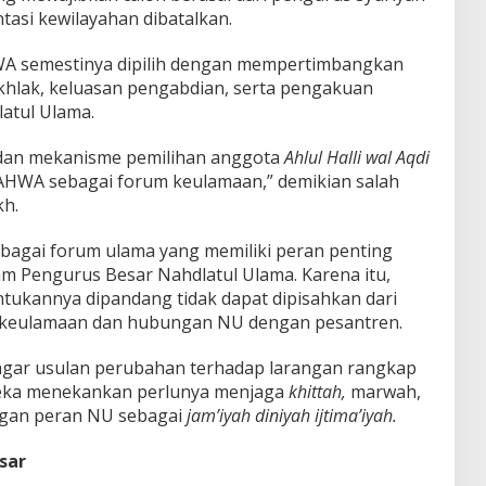
tasi kewilayahan dibatalkan.
A semestinya dipilih dengan mempertimbangkan
khlak, keluasan pengabdian, serta pengakuan
atul Ulama.
 dan mekanisme pemilihan anggota
Ahlul Halli wal Aqdi
 AHWA sebagai forum keulamaan,” demikian salah
kh.
ebagai forum ulama yang memiliki peran penting
am Pengurus Besar Nahdlatul Ulama. Karena itu,
kannya dipandang tidak dapat dipisahkan dari
 keulamaan dan hubungan NU dengan pesantren.
agar usulan perubahan terhadap larangan rangkap
ereka menekankan perlunya menjaga
khittah,
marwah,
ngan peran NU sebagai
jam’iyah diniyah ijtima’iyah.
sar