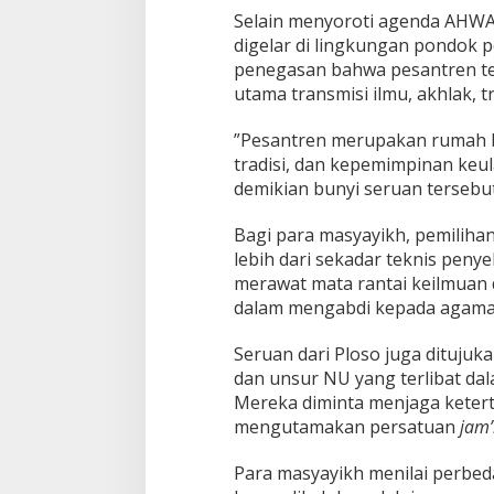
Selain menyoroti agenda AHW
digelar di lingkungan pondok 
penegasan bahwa pesantren te
utama transmisi ilmu, akhlak, 
”Pesantren merupakan rumah be
tradisi, dan kepemimpinan keu
demikian bunyi seruan tersebut
Bagi para masyayikh, pemiliha
lebih dari sekadar teknis penye
merawat mata rantai keilmuan 
dalam mengabdi kepada agama,
Seruan dari Ploso juga ditujuk
dan unsur NU yang terlibat d
Mereka diminta menjaga ketert
mengutamakan persatuan
jam’
Para masyayikh menilai perbe