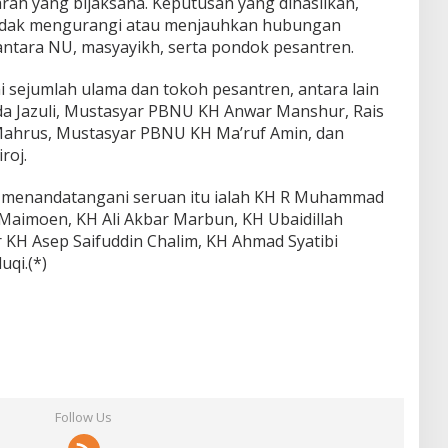
rah yang bijaksana. Keputusan yang dihasilkan,
tidak mengurangi atau menjauhkan hubungan
al antara NU, masyayikh, serta pondok pesantren.
i sejumlah ulama dan tokoh pesantren, antara lain
 Jazuli, Mustasyar PBNU KH Anwar Manshur, Rais
Mahrus, Mustasyar PBNU KH Ma’ruf Amin, dan
roj.
ut menandatangani seruan itu ialah KH R Muhammad
 Maimoen, KH Ali Akbar Marbun, KH Ubaidillah
Dr KH Asep Saifuddin Chalim, KH Ahmad Syatibi
qi.(*)
Follow Us