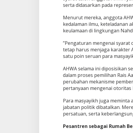
a
serta didasarkan pada represen
n
t
Menurut mereka, anggota AHW
r
kedalaman ilmu, keteladanan a
e
n
keulamaan di lingkungan Nahdl
”Pengaturan mengenai syarat
tetap harus menjaga karakter
satu poin seruan para masyayi
AHWA selama ini diposisikan s
dalam proses pemilihan Rais A
perubahan mekanisme pembentu
pertanyaan mengenai otoritas
Para masyayikh juga meminta 
jabatan politik dibatalkan. M
persatuan, serta keberlangsu
Pesantren sebagai Rumah Be