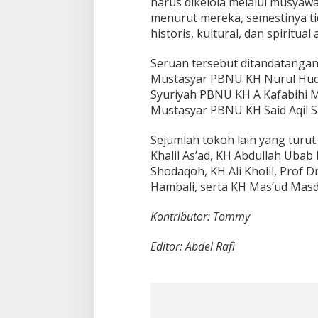
harus dikelola melalui musyawa
menurut mereka, semestinya 
historis, kultural, dan spiritu
Seruan tersebut ditandatangan
Mustasyar PBNU KH Nurul Huda
Syuriyah PBNU KH A Kafabihi 
Mustasyar PBNU KH Said Aqil Si
Sejumlah tokoh lain yang tur
Khalil As’ad, KH Abdullah Ubab
Shodaqoh, KH Ali Kholil, Prof 
Hambali, serta KH Mas’ud Masdu
Kontributor: Tommy
Editor: Abdel Rafi