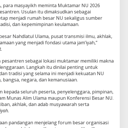
A, para masyayikh meminta Muktamar NU 2026
pesantren. Usulan itu dimaksudkan sebagai
tap menjadi rumah besar NU sekaligus sumber
tradisi, dan kepemimpinan keulamaan.
sar Nahdlatul Ulama, pusat transmisi ilmu, akhlak,
lamaan yang menjadi fondasi utama jam’iyah,”
.
n pesantren sebagai lokasi muktamar memiliki makna
lenggaraan. Langkah itu dinilai penting untuk
dan tradisi yang selama ini menjadi kekuatan NU
 bangsa, negara, dan kemanusiaan.
an kepada seluruh peserta, penyelenggara, pimpinan,
alam Munas Alim Ulama maupun Konferensi Besar NU.
iban, akhlak, dan adab musyawarah serta
iyah.
daan pandangan menjelang forum besar organisasi