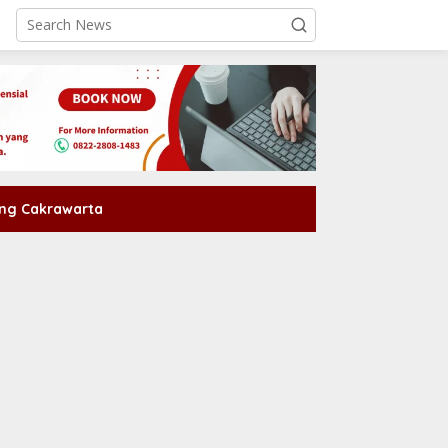
ng Cakrawarta