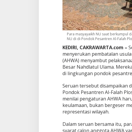
M
i
n
t
a
M
Para masyayaikh NU saat berkumpul 
u
NU di di Pondok Pesantren Al-Falah Plos
k
t
KEDIRI, CAKRAWARTA.com –
S
a
menyerukan pembatalan usula
m
(AHWA) menyambut pelaksanaa
a
r
Besar Nahdlatul Ulama. Merek
D
di lingkungan pondok pesantre
i
g
Seruan tersebut disampaikan 
e
Pondok Pesantren Al-Falah Plos
l
a
menilai pengaturan AHWA haru
r
keulamaan, bukan bergeser me
d
representasi wilayah.
i
P
Dalam seruan bersama itu, pa
e
s
syarat calon anggota AHWA yan