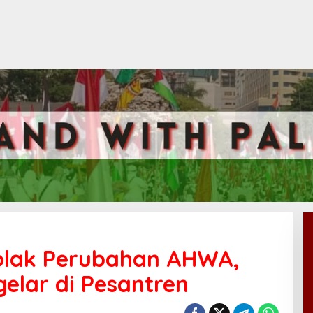
olak Perubahan AHWA,
elar di Pesantren