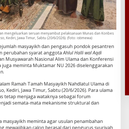
dan mengeluarkan seruan menyambut pelaksanaan Munas dan Konbes
o, Kediri, Jawa Timur, Sabtu (20/6/2026). (foto: istimewa)
ejumlah masyayikh dan pengasuh pondok pesantren
n perubahan syarat anggota
Ahlul Halli wal Aqdi
n Musyawarah Nasional Alim Ulama dan Konferensi
a juga meminta Muktamar NU 2026 diselenggarakan
n.
dalam Ramah Tamah Masyayikh Nahdlatul Ulama di
o, Kediri, Jawa Timur, Sabtu (20/6/2026). Para ulama
s tetap menjaga wataknya sebagai forum
njadi semata-mata mekanisme struktural dan
ra masyayikh meminta agar usulan penambahan
g mewajibkan calon berasal dari pengurus syuriyah