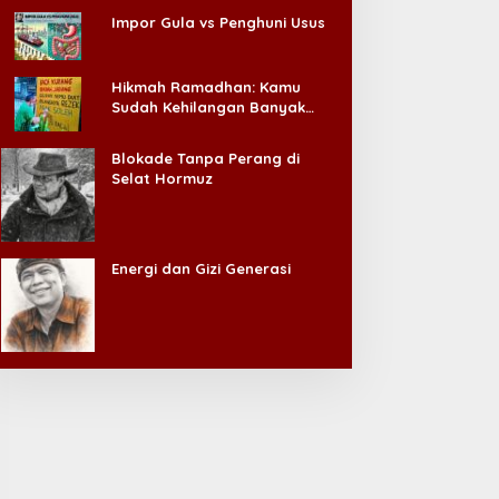
Impor Gula vs Penghuni Usus
Hikmah Ramadhan: Kamu
Sudah Kehilangan Banyak
Hal, Jangan Sampai
Kehilangan Diri Sendiri!
Blokade Tanpa Perang di
Selat Hormuz
Energi dan Gizi Generasi