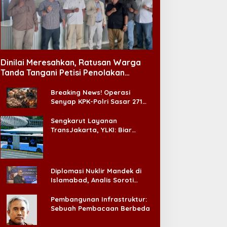
Dinilai Meresahkan, Ratusan Warga
Tanda Tangani Petisi Penolakan
Tempat Hiburan Malam di CitraLand
Breaking News! Operasi
Senyap KPK-Polri Sasar 271
Pabrik di Madura dan Akan
Ada ‘Badai Pemeriksaan’
Sengkarut Layanan
TransJakarta, YLKI: Biar
Cepat, Adakan Forum Dialog
Konsumen!
Diplomasi Nuklir Mandek di
Islamabad, Analis Soroti
Standar Ganda Washington
Pembangunan Infrastruktur:
Sebuah Pembacaan Berbeda