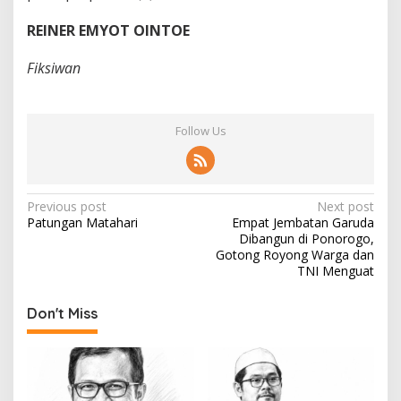
REINER EMYOT OINTOE
Fiksiwan
Follow Us
P
Previous post
Next post
Patungan Matahari
Empat Jembatan Garuda
o
Dibangun di Ponorogo,
s
Gotong Royong Warga dan
TNI Menguat
t
n
Don't Miss
a
v
i