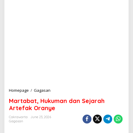
Homepage
/
Gagasan
M
a
Martabat, Hukuman dan Sejarah
r
t
Artefak Oranye
a
b
Cakrawarta
June 23, 2026
Gagasan
a
t