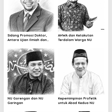
g
a
t
i
o
Sidang Promosi Doktor,
AHWA dan Ketakutan
n
Antara Ujian Ilmiah dan
Terdalam Warga NU
Pesta Prestise
NU Gorengan dan NU
Kepemimpinan Profetik
Garingan
untuk Abad Kedua NU