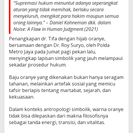
O
“Supremasi hukum menuntut adanya seperangkat
r
aturan yang tidak memihak, berlaku secara
a
menyeluruh, mengikat para hakim maupun semua
n
orang lainnya.” – Daniel Kahneman dkk. dalam
y
e
Noise: A Flaw in Human Judgment (2021)
Penangkapan dr. Tifa dengan hijab oranye,
bersamaan dengan Dr. Roy Suryo, oleh Polda
Metro Jaya pada Jumat pagi pekan lalu,
menyingkap lapisan simbolik yang jauh melampaui
sekadar prosedur hukum.
Baju oranye yang dikenakan bukan hanya seragam
tahanan, melainkan artefak sosial yang memicu
tafsir berlapis tentang martabat, sejarah, dan
kekuasaan.
Dalam konteks antropologi simbolik, warna oranye
tidak bisa dilepaskan dari makna filosofisnya
sebagai tanda energi, transisi, dan vitalitas.