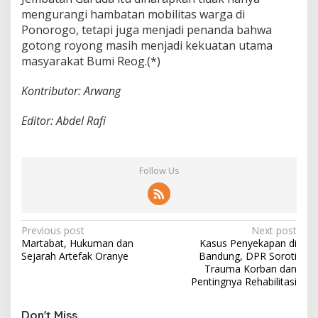
mengurangi hambatan mobilitas warga di
Ponorogo, tetapi juga menjadi penanda bahwa
gotong royong masih menjadi kekuatan utama
masyarakat Bumi Reog.(*)
Kontributor: Arwang
Editor: Abdel Rafi
Follow Us
P
Previous post
Next post
Martabat, Hukuman dan
Kasus Penyekapan di
o
Sejarah Artefak Oranye
Bandung, DPR Soroti
s
Trauma Korban dan
Pentingnya Rehabilitasi
t
n
Don't Miss