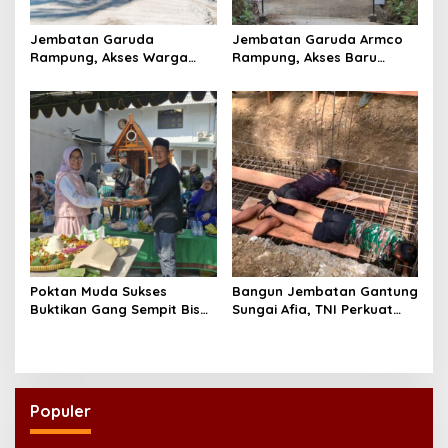
Jembatan Garuda
Jembatan Garuda Armco
Rampung, Akses Warga
Rampung, Akses Baru
dan Distribusi Hasil
Tegaren-Dermosari Siap
Pertanian Kian Lancar
Dongkrak Mobilitas dan
Ekonomi Warga
Poktan Muda Sukses
Bangun Jembatan Gantung
Buktikan Gang Sempit Bisa
Sungai Afia, TNI Perkuat
Menjadi Lumbung Pangan
Akses Ekonomi dan
Kota
Pendidikan Warga
Populer