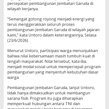
T
percepatan pembangunan Jembatan Garuda di
N
wilayah kerjanya.
I
M
“Semangat gotong royong menjadi energi yang
e
n
terus menggerakkan seluruh proses
g
pembangunan Jembatan Garuda di wilayah jajaran
u
kami,” kata Untoro dalam keterangannya, Selasa
a
(23/6/2026).
t
Menurut Untoro, partisipasi warga menunjukkan
bahwa nilai kebersamaan masih tumbuh kuat di
tengah masyarakat. Nilai tersebut, kata dia,
menjadi modal sosial untuk mempercepat program
pembangunan yang menyentuh kebutuhan dasar
warga.
Pembangunan Jembatan Garuda, lanjut Untoro,
tidak hanya dimaksudkan untuk membangun
sarana fisik. Program itu juga diharapkan
memperkuat hubungan antara TNI dan
masyarakat melalui kerja bersama di lapangan.