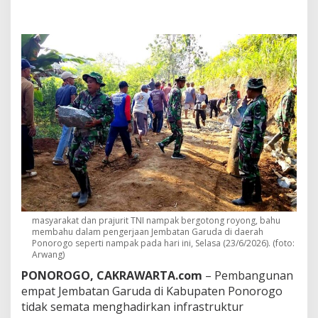
b
a
t
a
n
G
a
r
u
d
a
D
i
b
a
n
g
u
masyarakat dan prajurit TNI nampak bergotong royong, bahu
n
membahu dalam pengerjaan Jembatan Garuda di daerah
d
Ponorogo seperti nampak pada hari ini, Selasa (23/6/2026). (foto:
Arwang)
i
P
PONOROGO, CAKRAWARTA.com
– Pembangunan
o
empat Jembatan Garuda di Kabupaten Ponorogo
n
tidak semata menghadirkan infrastruktur
o