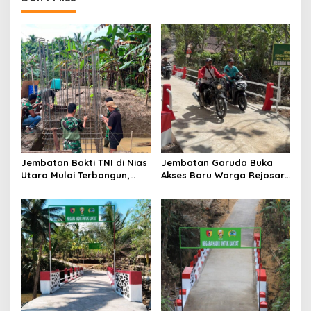
a
v
i
g
a
t
i
o
Jembatan Bakti TNI di Nias
Jembatan Garuda Buka
n
Utara Mulai Terbangun,
Akses Baru Warga Rejosari,
Akses Tiga Desa Segera
Sekolah hingga Distribusi
Pulih
Hasil Panen Kian Lancar