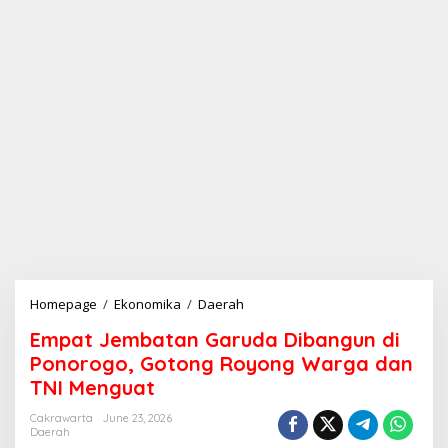
Homepage
/
Ekonomika
/
Daerah
E
m
Empat Jembatan Garuda Dibangun di
p
a
Ponorogo, Gotong Royong Warga dan
t
TNI Menguat
J
e
Cakrawarta
June 23, 2026
m
Daerah