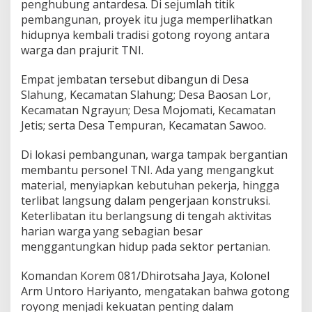
r
penghubung antardesa. Di sejumlah titik
o
pembangunan, proyek itu juga memperlihatkan
g
hidupnya kembali tradisi gotong royong antara
o
warga dan prajurit TNI.
,
G
o
Empat jembatan tersebut dibangun di Desa
t
Slahung, Kecamatan Slahung; Desa Baosan Lor,
o
Kecamatan Ngrayun; Desa Mojomati, Kecamatan
n
Jetis; serta Desa Tempuran, Kecamatan Sawoo.
g
R
o
Di lokasi pembangunan, warga tampak bergantian
y
membantu personel TNI. Ada yang mengangkut
o
material, menyiapkan kebutuhan pekerja, hingga
n
terlibat langsung dalam pengerjaan konstruksi.
g
Keterlibatan itu berlangsung di tengah aktivitas
W
a
harian warga yang sebagian besar
r
menggantungkan hidup pada sektor pertanian.
g
a
Komandan Korem 081/Dhirotsaha Jaya, Kolonel
d
Arm Untoro Hariyanto, mengatakan bahwa gotong
a
n
royong menjadi kekuatan penting dalam