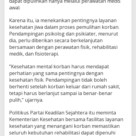
dapat dipulihkan hanya melalui perawatan medis
a
R
awal.
e
h
Karena itu, ia menekankan pentingnya layanan
a
kesehatan jiwa dalam proses pemulihan korban.
b
Pendampingan psikolog dan psikiater, menurut
i
l
dia, perlu diberikan secara berkelanjutan
i
bersamaan dengan perawatan fisik, rehabilitasi
t
medik, dan fisioterapi.
a
s
”Kesehatan mental korban harus mendapat
i
perhatian yang sama pentingnya dengan
kesehatan fisik. Pendampingan tidak boleh
berhenti setelah korban keluar dari rumah sakit,
tetapi harus berlanjut sampai ia benar-benar
pulih,” ujarnya.
Politikus Partai Keadilan Sejahtera itu meminta
Kementerian Kesehatan bersama fasilitas layanan
kesehatan yang menangani korban memastikan
seluruh kebutuhan rehabilitasi dapat dipenuhi