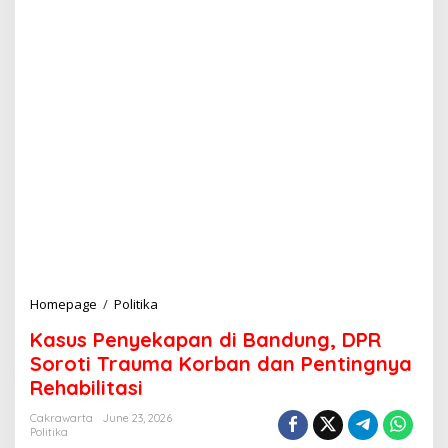
Homepage
/
Politika
K
a
Kasus Penyekapan di Bandung, DPR
s
u
Soroti Trauma Korban dan Pentingnya
s
Rehabilitasi
P
e
Cakrawarta
June 23, 2026
n
Politika