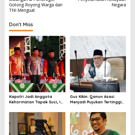
s
Gotong Royong Warga dan
Negara
TNI Menguat
t
n
Don't Miss
a
v
i
g
a
t
i
o
Kapolri Jadi Anggota
Gus Kikin: Qanun Asasi
n
Kehormatan Tapak Suci, Ini
Menjadi Rujukan Tertinggi
Pesannya untuk Kader
NU, Melampaui AD/ART