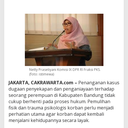
y
e
k
a
p
a
n
d
i
B
a
n
d
u
Netty Prasetiyani Komisi IX DPR RI Fraksi PKS.
n
(foto: istimewa)
g
JAKARTA, CAKRAWARTA.com –
Penanganan kasus
,
D
dugaan penyekapan dan penganiayaan terhadap
P
seorang perempuan di Kabupaten Bandung tidak
R
cukup berhenti pada proses hukum. Pemulihan
S
fisik dan trauma psikologis korban perlu menjadi
o
r
perhatian utama agar korban dapat kembali
o
menjalani kehidupannya secara layak.
t