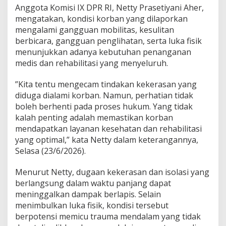
i
Anggota Komisi IX DPR RI, Netty Prasetiyani Aher,
T
mengatakan, kondisi korban yang dilaporkan
r
a
mengalami gangguan mobilitas, kesulitan
u
berbicara, gangguan penglihatan, serta luka fisik
m
menunjukkan adanya kebutuhan penanganan
a
medis dan rehabilitasi yang menyeluruh.
K
o
r
”Kita tentu mengecam tindakan kekerasan yang
b
diduga dialami korban. Namun, perhatian tidak
a
boleh berhenti pada proses hukum. Yang tidak
n
kalah penting adalah memastikan korban
d
mendapatkan layanan kesehatan dan rehabilitasi
a
n
yang optimal,” kata Netty dalam keterangannya,
P
Selasa (23/6/2026).
e
n
Menurut Netty, dugaan kekerasan dan isolasi yang
t
berlangsung dalam waktu panjang dapat
i
n
meninggalkan dampak berlapis. Selain
g
menimbulkan luka fisik, kondisi tersebut
n
berpotensi memicu trauma mendalam yang tidak
y