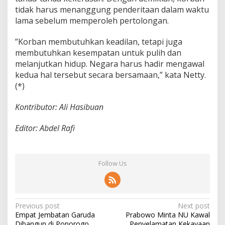
tidak harus menanggung penderitaan dalam waktu
lama sebelum memperoleh pertolongan.
”Korban membutuhkan keadilan, tetapi juga
membutuhkan kesempatan untuk pulih dan
melanjutkan hidup. Negara harus hadir mengawal
kedua hal tersebut secara bersamaan,” kata Netty.
(*)
Kontributor: Ali Hasibuan
Editor: Abdel Rafi
Follow Us
P
Previous post
Next post
Empat Jembatan Garuda
Prabowo Minta NU Kawal
o
Dibangun di Ponorogo,
Penyelamatan Kekayaan