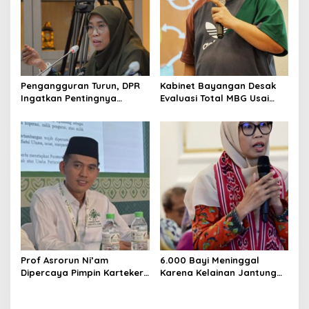
Pengangguran Turun, DPR
Kabinet Bayangan Desak
Ingatkan Pentingnya
Evaluasi Total MBG Usai
Menciptakan Pekerjaan
Rentetan Keracunan
yang Layak
Massal
Prof Asrorun Ni’am
6.000 Bayi Meninggal
Dipercaya Pimpin Karteker
Karena Kelainan Jantung
PWNU Jambi, Dinilai Simbol
Bawaan, DPR Desak
Regenerasi Kepemimpinan
Pemerataan Operasi