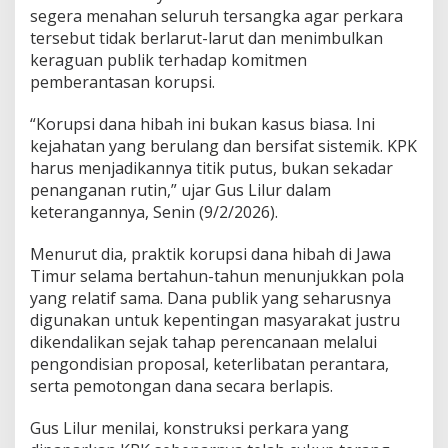
a
segera menahan seluruh tersangka agar perkara
r
tersebut tidak berlarut-larut dan menimbulkan
u
keraguan publik terhadap komitmen
s
T
pemberantasan korupsi.
a
h
“Korupsi dana hibah ini bukan kasus biasa. Ini
a
kejahatan yang berulang dan bersifat sistemik. KPK
n
harus menjadikannya titik putus, bukan sekadar
S
e
penanganan rutin,” ujar Gus Lilur dalam
l
keterangannya, Senin (9/2/2026).
u
r
Menurut dia, praktik korupsi dana hibah di Jawa
u
Timur selama bertahun-tahun menunjukkan pola
h
T
yang relatif sama. Dana publik yang seharusnya
e
digunakan untuk kepentingan masyarakat justru
r
dikendalikan sejak tahap perencanaan melalui
s
pengondisian proposal, keterlibatan perantara,
a
serta pemotongan dana secara berlapis.
n
g
k
Gus Lilur menilai, konstruksi perkara yang
a