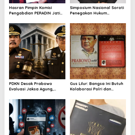
o
Hasran Pimpin Komisi
Simposium Nasional Soroti
Pengabdian PERADIN Jatim,
Penegakan Hukum
n
Siapkan Lima Program
Kejahatan SDA-LH, Brigjen
Perluas Akses Bantuan
Pol Muhammad Irhamni:
Hukum
Jadi Referensi Memperkuat
Strategi Penindakan
PDKN Desak Prabowo
Gus Lilur: Bangsa Ini Butuh
Evaluasi Jaksa Agung,
Kolaborasi Polri dan
Usulkan Tjokorda Ngurah
Kejaksaan, Bukan Adu
Agung sebagai Pengganti
Kekuatan