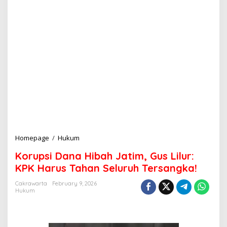
Homepage
/
Hukum
K
o
Korupsi Dana Hibah Jatim, Gus Lilur:
r
u
KPK Harus Tahan Seluruh Tersangka!
p
s
Cakrawarta
February 9, 2026
Hukum
i
D
a
n