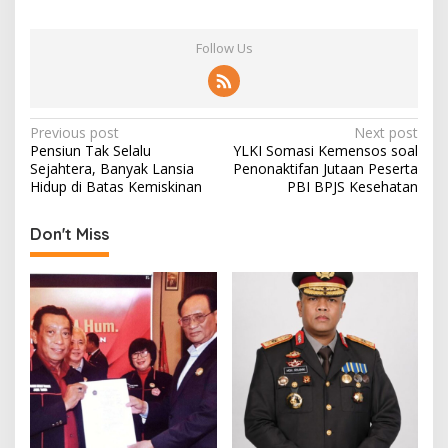
Follow Us
P
Previous post
Next post
Pensiun Tak Selalu
YLKI Somasi Kemensos soal
o
Sejahtera, Banyak Lansia
Penonaktifan Jutaan Peserta
s
Hidup di Batas Kemiskinan
PBI BPJS Kesehatan
t
Don't Miss
n
a
v
i
g
a
t
i