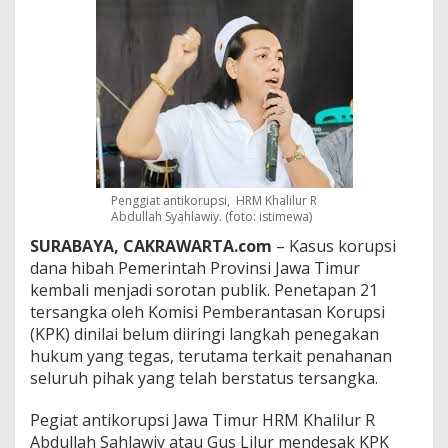
a
H
i
b
a
h
J
a
t
i
m
Penggiat antikorupsi, HRM Khalilur R
,
Abdullah Syahlawiy. (foto: istimewa)
G
u
SURABAYA, CAKRAWARTA.com
– Kasus korupsi
s
dana hibah Pemerintah Provinsi Jawa Timur
L
kembali menjadi sorotan publik. Penetapan 21
i
tersangka oleh Komisi Pemberantasan Korupsi
l
u
(KPK) dinilai belum diiringi langkah penegakan
r
hukum yang tegas, terutama terkait penahanan
:
seluruh pihak yang telah berstatus tersangka.
K
P
Pegiat antikorupsi Jawa Timur HRM Khalilur R
K
H
Abdullah Sahlawiy atau Gus Lilur mendesak KPK