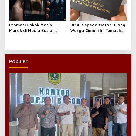
Promosi Rokok Masih
BPKB Sepeda Motor Hilang,
Marak di Media Sosial,
Warga Cimahi Ini Tempuh
Koalisi Desak Pemerintah
Jalur Administratif Lewat
Konsisten Tegakkan PP
Laporan Polisi
28/2024
Populer