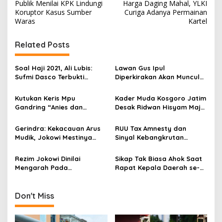
Publik Menilai KPK Lindungi
Harga Daging Mahal, YLKI
o
Koruptor Kasus Sumber
Curiga Adanya Permainan
s
Waras
Kartel
t
Related Posts
n
a
Soal Haji 2021, Ali Lubis:
Lawan Gus Ipul
v
Sufmi Dasco Terbukti
Diperkirakan Akan Muncul
Benar!
di Detik-Detik Terakhir
i
Kutukan Keris Mpu
Kader Muda Kosgoro Jatim
g
Gandring “Anies dan
Desak Ridwan Hisyam Maju
Jokowi”
Pilgub Jatim
a
Gerindra: Kekacauan Arus
RUU Tax Amnesty dan
t
Mudik, Jokowi Mestinya
Sinyal Kebangkrutan
i
Pecat Jonan
Pengusaha
Rezim Jokowi Dinilai
Sikap Tak Biasa Ahok Saat
o
Mengarah Pada
Rapat Kepala Daerah se-
n
Totalitarianisme
Indonesia
Don't Miss