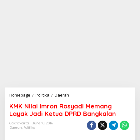
Homepage
/
Politika
/
Daerah
K
M
KMK Nilai Imron Rosyadi Memang
K
N
Layak Jadi Ketua DPRD Bangkalan
i
l
Cakrawarta
June 10, 2016
Daerah
,
Politika
a
i