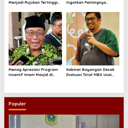
Menjadi Rujukan Tertinggi
Ingatkan Pentingnya
NU, Melampaui AD/ART
Menciptakan Pekerjaan
yang Layak
Menag Apresiasi Program
Kabinet Bayangan Desak
Insentif Imam Masjid di
Evaluasi Total MBG Usai
Jatim, DMI Dorong Jadi
Rentetan Keracunan
Model Nasional
Massal
Populer