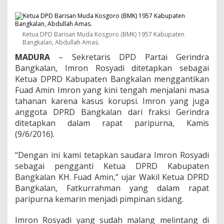
I
m
r
o
Ketua DPD Barisan Muda Kosgoro (BMK) 1957 Kabupaten
n
Bangkalan, Abdullah Amas.
R
o
MADURA
– Sekretaris DPD Partai Gerindra
s
Bangkalan, Imron Rosyadi ditetapkan sebagai
y
Ketua DPRD Kabupaten Bangkalan menggantikan
a
Fuad Amin Imron yang kini tengah menjalani masa
d
i
tahanan karena kasus korupsi. Imron yang juga
M
anggota DPRD Bangkalan dari fraksi Gerindra
e
ditetapkan dalam rapat paripurna, Kamis
m
(9/6/2016).
a
n
g
“Dengan ini kami tetapkan saudara Imron Rosyadi
L
sebagai pengganti Ketua DPRD Kabupaten
a
Bangkalan KH. Fuad Amin,” ujar Wakil Ketua DPRD
y
Bangkalan, Fatkurrahman yang dalam rapat
a
paripurna kemarin menjadi pimpinan sidang.
k
J
a
Imron Rosyadi yang sudah malang melintang di