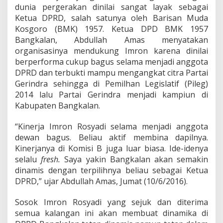
d
dunia pergerakan dinilai sangat layak sebagai
i
Ketua DPRD, salah satunya oleh Barisan Muda
K
Kosgoro (BMK) 1957. Ketua DPD BMK 1957
e
t
Bangkalan, Abdullah Amas menyatakan
u
organisasinya mendukung Imron karena dinilai
a
berperforma cukup bagus selama menjadi anggota
D
DPRD dan terbukti mampu mengangkat citra Partai
P
R
Gerindra sehingga di Pemilhan Legislatif (Pileg)
D
2014 lalu Partai Gerindra menjadi kampiun di
B
Kabupaten Bangkalan.
a
n
“Kinerja Imron Rosyadi selama menjadi anggota
g
k
dewan bagus. Beliau aktif membina dapilnya.
a
Kinerjanya di Komisi B juga luar biasa. Ide-idenya
l
selalu
fresh.
Saya yakin Bangkalan akan semakin
a
dinamis dengan terpilihnya beliau sebagai Ketua
n
DPRD,” ujar Abdullah Amas, Jumat (10/6/2016).
Sosok Imron Rosyadi yang sejuk dan diterima
semua kalangan ini akan membuat dinamika di