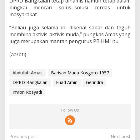
DPRD Bangkalan tetap dinamis namun tetap dalam
bingkai mencari solusi-solusi cerdas untuk
masyarakat.
“Beliau juga selama ini dikenal sabar dan teguh
membina aktivis-aktivis muda,” pungkas Amas yang
juga merupakan mantan pengurus PB HMI itu.
(aa/bti)
Abdullah Amas
Barisan Muda Kosgoro 1957
DPRD Bangkalan
Fuad Amin
Gerindra
Imron Rosyadi
Follow Us
P
Previous post
Next post