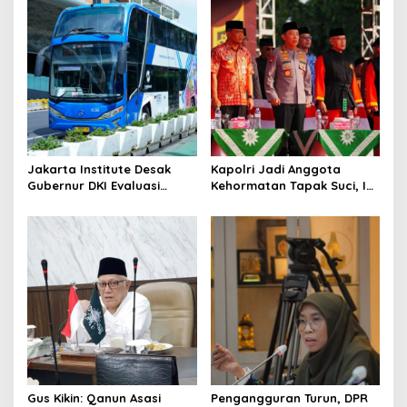
Jakarta Institute Desak
Kapolri Jadi Anggota
Gubernur DKI Evaluasi
Kehormatan Tapak Suci, Ini
Transjakarta soal
Pesannya untuk Kader
Penumpang Diturunkan
Gus Kikin: Qanun Asasi
Pengangguran Turun, DPR