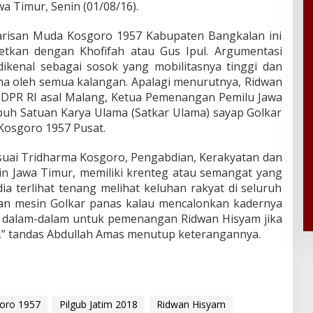
a Timur, Senin (01/08/16).
risan Muda Kosgoro 1957 Kabupaten Bangkalan ini
uetkan dengan Khofifah atau Gus Ipul. Argumentasi
kenal sebagai sosok yang mobilitasnya tinggi dan
ima oleh semua kalangan. Apalagi menurutnya, Ridwan
 DPR RI asal Malang, Ketua Pemenangan Pemilu Jawa
puh Satuan Karya Ulama (Satkar Ulama) sayap Golkar
osgoro 1957 Pusat.
suai Tridharma Kosgoro, Pengabdian, Kerakyatan dan
in Jawa Timur, memiliki krenteg atau semangat yang
dia terlihat tenang melihat keluhan rakyat di seluruh
an mesin Golkar panas kalau mencalonkan kadernya
as dalam-dalam untuk pemenangan Ridwan Hisyam jika
,” tandas Abdullah Amas menutup keterangannya.
oro 1957
Pilgub Jatim 2018
Ridwan Hisyam