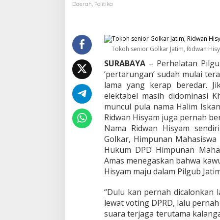
d
Daerah
,
Politika
a
K
o
s
g
Tokoh senior Golkar Jatim, Ridwan Hisy
o
SURABAYA
– Perhelatan Pilgu
r
‘pertarungan’ sudah mulai te
o
J
lama yang kerap beredar. Ji
a
elektabel masih didominasi K
t
muncul pula nama Halim Iskan
i
Ridwan Hisyam juga pernah berla
m
D
Nama Ridwan Hisyam sendiri
e
Golkar, Himpunan Mahasiswa K
s
Hukum DPD Himpunan Mahasis
a
Amas menegaskan bahwa kawu
k
Hisyam maju dalam Pilgub Jati
R
i
d
“Dulu kan pernah dicalonkan
w
lewat voting DPRD, lalu pernah 
a
suara terjaga terutama kalang
n