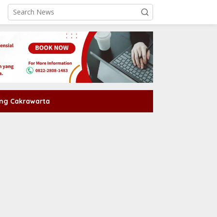
ng Cakrawarta