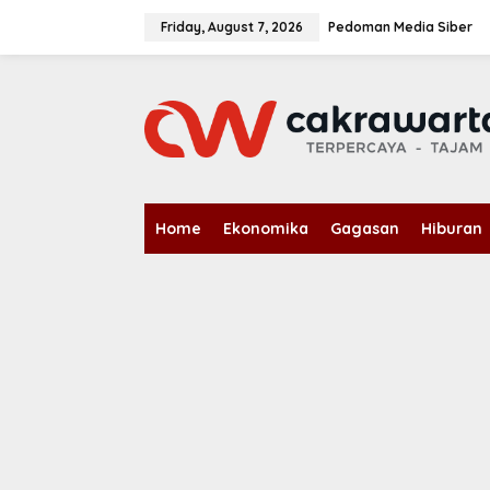
S
k
Friday, August 7, 2026
Pedoman Media Siber
i
p
t
o
c
o
n
t
e
n
Home
Ekonomika
Gagasan
Hiburan
t