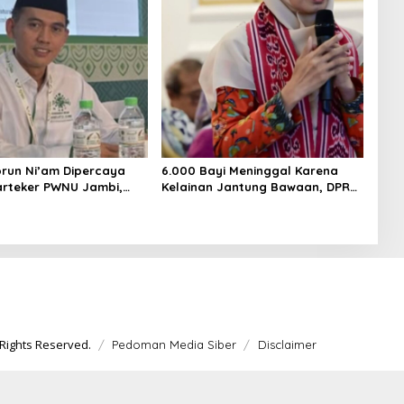
orun Ni’am Dipercaya
6.000 Bayi Meninggal Karena
arteker PWNU Jambi,
Kelainan Jantung Bawaan, DPR
imbol Regenerasi
Desak Pemerataan Operasi
pinan NU
Jantung Anak
Rights Reserved.
Pedoman Media Siber
Disclaimer