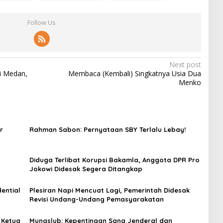
Follow Us
Next post
i Medan,
Membaca (Kembali) Singkatnya Usia Dua
Menko
r
Rahman Sabon: Pernyataan SBY Terlalu Lebay!
Diduga Terlibat Korupsi Bakamla, Anggota DPR Pro
Jokowi Didesak Segera Ditangkap
ential
Plesiran Napi Mencuat Lagi, Pemerintah Didesak
Revisi Undang-Undang Pemasyarakatan
 Ketua
Munaslub: Kepentingan Sang Jenderal dan