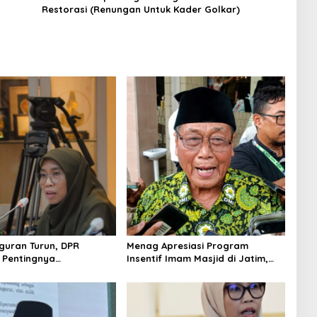
Restorasi (Renungan Untuk Kader Golkar)
uran Turun, DPR
Menag Apresiasi Program
 Pentingnya
Insentif Imam Masjid di Jatim,
kan Pekerjaan yang
DMI Dorong Jadi Model Nasional