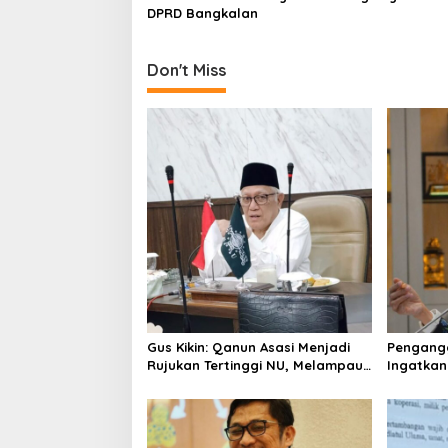
DPRD Bangkalan
o
n
Don't Miss
Gus Kikin: Qanun Asasi Menjadi
Pengangg
Rujukan Tertinggi NU, Melampaui
Ingatkan
AD/ART
Mencipta
Layak