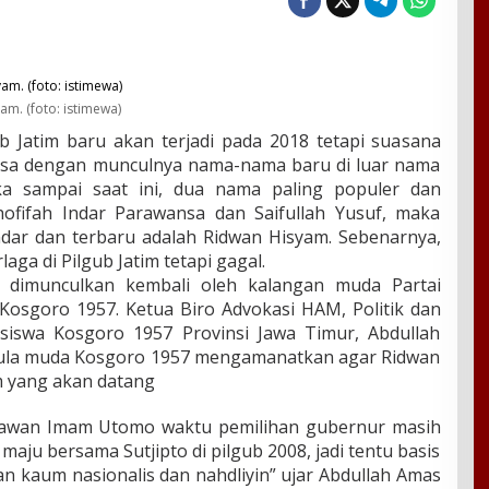
am. (foto: istimewa)
b Jatim baru akan terjadi pada 2018 tetapi suasana
rasa dengan munculnya nama-nama baru di luar nama
ka sampai saat ini, dua nama paling populer dan
hofifah Indar Parawansa dan Saifullah Yusuf, maka
dar dan terbaru adalah Ridwan Hisyam. Sebenarnya,
ga di Pilgub Jatim tetapi gagal.
 dimunculkan kembali oleh kalangan muda Partai
osgoro 1957. Ketua Biro Advokasi HAM, Politik dan
wa Kosgoro 1957 Provinsi Jawa Timur, Abdullah
la muda Kosgoro 1957 mengamanatkan agar Ridwan
m yang akan datang
 lawan Imam Utomo waktu pemilihan gubernur masih
maju bersama Sutjipto di pilgub 2008, jadi tentu basis
an kaum nasionalis dan nahdliyin” ujar Abdullah Amas