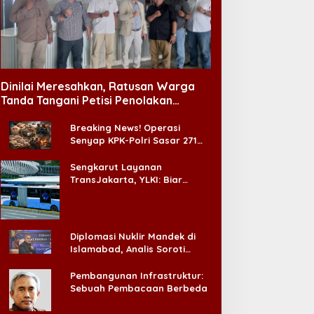
Dinilai Meresahkan, Ratusan Warga
Tanda Tangani Petisi Penolakan
Tempat Hiburan Malam di CitraLand
Breaking News! Operasi
Senyap KPK-Polri Sasar 271
Pabrik di Madura dan Akan
Ada ‘Badai Pemeriksaan’
Sengkarut Layanan
TransJakarta, YLKI: Biar
Cepat, Adakan Forum Dialog
Konsumen!
Diplomasi Nuklir Mandek di
Islamabad, Analis Soroti
Standar Ganda Washington
Pembangunan Infrastruktur:
Sebuah Pembacaan Berbeda