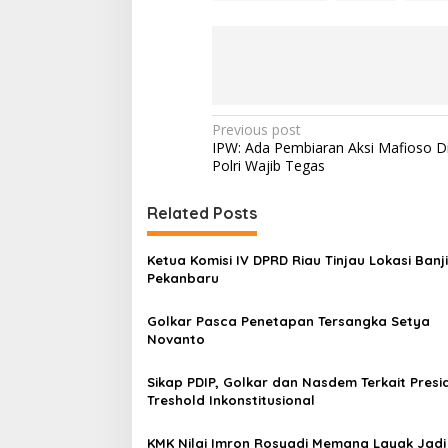
P
Previous post
IPW: Ada Pembiaran Aksi Mafioso D
o
Polri Wajib Tegas
s
t
Related Posts
n
Ketua Komisi IV DPRD Riau Tinjau Lokasi Banji
a
Pekanbaru
v
Golkar Pasca Penetapan Tersangka Setya
i
Novanto
g
a
Sikap PDIP, Golkar dan Nasdem Terkait Presid
Treshold Inkonstitusional
t
i
KMK Nilai Imron Rosyadi Memang Layak Jadi