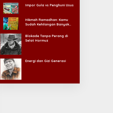
Impor Gula vs Penghuni Usus
Hikmah Ramadhan: Kamu
Sudah Kehilangan Banyak
Hal, Jangan Sampai
Kehilangan Diri Sendiri!
Blokade Tanpa Perang di
Selat Hormuz
Energi dan Gizi Generasi