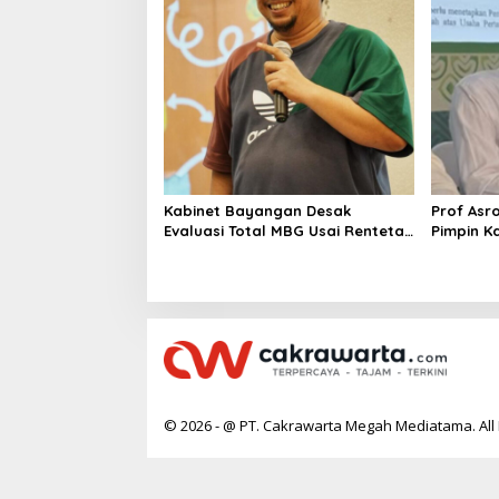
Kabinet Bayangan Desak
Prof Asr
Evaluasi Total MBG Usai Rentetan
Pimpin K
Keracunan Massal
Dinilai S
Kepemim
© 2026 - @ PT. Cakrawarta Megah Mediatama. All 