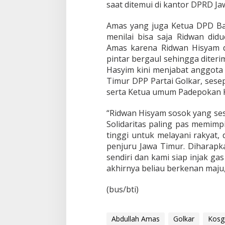
saat ditemui di kantor DPRD Jaw
H
i
s
Amas yang juga Ketua DPD Ba
y
menilai bisa saja Ridwan did
a
Amas karena Ridwan Hisyam di
m
pintar bergaul sehingga diter
M
a
Hasyim kini menjabat anggota
j
Timur DPP Partai Golkar, sese
u
serta Ketua umum Padepokan K
P
i
“Ridwan Hisyam sosok yang se
l
g
Solidaritas paling pas memimp
u
tinggi untuk melayani rakyat, 
b
penjuru Jawa Timur. Diharapk
J
sendiri dan kami siap injak g
a
t
akhirnya beliau berkenan maju
i
m
(bus/bti)
Abdullah Amas
Golkar
Kosg