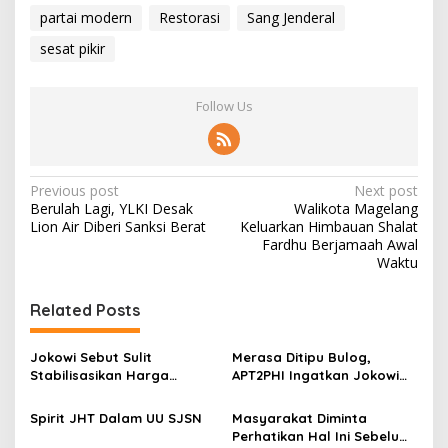
partai modern
Restorasi
Sang Jenderal
sesat pikir
Follow Us
P
Previous post
Next post
Berulah Lagi, YLKI Desak
Walikota Magelang
o
Lion Air Diberi Sanksi Berat
Keluarkan Himbauan Shalat
s
Fardhu Berjamaah Awal
Waktu
t
n
Related Posts
a
v
Jokowi Sebut Sulit
Merasa Ditipu Bulog,
Stabilisasikan Harga
APT2PHI Ingatkan Jokowi
i
Gabah, APT2PHI: Tidak Sulit,
Akan Gagalnya Stabilisasi
g
Asal Ada Kemauan Serius!
Harga Beras Nasional
Spirit JHT Dalam UU SJSN
Masyarakat Diminta
Perhatikan Hal Ini Sebelum
a