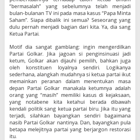
K
“bermasalah” yang sebelumnya telah menjadi
a
bulan-bulanan TV ini pada masa kasus “Papa Minta
d
e
Saham”. Siapa dibalik ini semua? Seseorang yang
r
dulu pernah menjadi bagian dari kita. Ya, dia sang
G
Ketua Partai.
o
l
Motif dia sangat gamblang: ingin mengerdilkan
k
a
Partai Golkar. Jika jagoan si penginsinuasi jadi
r
ketum, Golkar akan dijauhi pemilih, bahkan juga
)
oleh konstituen loyalnya sendiri. Logikanya
sederhana, alangkah mudahnya si ketua partai ikut
memainkan peranan dalam menentukan masa
depan Partai Golkar manakala ketumnya adalah
orang yang “masih” memiliki kasus di kejaksaan,
yang notabene kita ketahui berada dibawah
kendali politik sang ketua partai biru. Jika itu yang
terjadi, silahkan bayangkan sendiri bagaimana
nasib Partai Golkar nantinya. Dan, bayangkan pula
betapa melejitnya partai yang berjargon restorasi
itu.