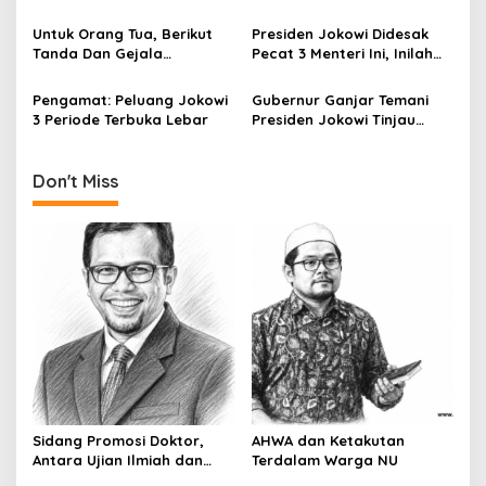
Membeli Obat
t
Untuk Orang Tua, Berikut
Presiden Jokowi Didesak
i
Tanda Dan Gejala
Pecat 3 Menteri Ini, Inilah
Gangguan Ginjal Akut Pada
Alasannya
o
Anak
Pengamat: Peluang Jokowi
Gubernur Ganjar Temani
n
3 Periode Terbuka Lebar
Presiden Jokowi Tinjau
Vaksinasi Door To Door di
Klaten
Don't Miss
Sidang Promosi Doktor,
AHWA dan Ketakutan
Antara Ujian Ilmiah dan
Terdalam Warga NU
Pesta Prestise