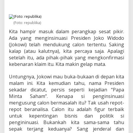
:
K
e
p
e
(Foto: republika)
n
Kita hampir masuk dalam perangkap sesat pikir.
t
Ada yang menginsinuasi Presiden Joko Widodo
i
n
(Jokowi) telah mendukung calon tertentu. Saking
g
kalap (atau kalutnya), kita percaya saja. Apalagi
a
setelah itu, ada pihak-pihak yang mengkonfirmasi
n
kebenaran klaim itu. Kita makin gelap mata.
S
a
n
Untungnya, Jokowi mau buka-bukaan di depan kita
g
malam ini. Kita kemudian tahu, nama Presiden
J
sekadar dicatut, persis seperti kejadian “Papa
e
Minta Saham”. Kenapa si penginsinuasi
n
d
mengusung calon bermasalah itu? Tak usah repot-
e
repot beranalisa. Calon itu adalah figur terbaik
r
untuk kepentingan bisnis dan politik si
a
pengininuasi. Bukankah kita sama-sama tahu
l
sepak terjang keduanya? Sang jenderal dan
d