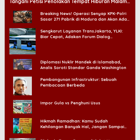
Tangani Petisi Penolakan Tempat Hiburan Malam
di CitraLand
Breaking News! Operasi Senyap KPK-Polri
Sasar 271 Pabrik di Madura dan Akan Ada
‘Badai Pemeriksaan’
Sengkarut Layanan TransJakarta, YLKI:
Biar Cepat, Adakan Forum Dialog
Konsumen!
Diplomasi Nuklir Mandek di Islamabad,
Analis Soroti Standar Ganda Washington
Pembangunan Infrastruktur: Sebuah
Pembacaan Berbeda
Impor Gula vs Penghuni Usus
Hikmah Ramadhan: Kamu Sudah
Kehilangan Banyak Hal, Jangan Sampai
Kehilangan Diri Sendiri!