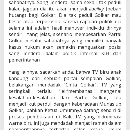
a
sahabatnya. Sang Jenderal sama sekali tak peduli
n
kalau jagoan dia itu akan menjadi
liability
(beban
R
hutang) bagi Golkar. Dia tak peduli Golkar mau
e
besar atau terperosok karena capaian politik dia
s
t
selama ini adalah hasil manuver individu dirinya
o
sendiri. Yang jelas, skenario membesarkan Partai
r
Golkar melalui sahabatnya yang memiliki banyak
a
kasus hukum akan semakin menguatkan posisi
s
sang Jenderal dalam politik internal KIH dan
i
(
pemerintahan.
R
e
Yang lainnya, sadarkah anda, bahwa TV biru anak
n
kandung dari sebuah partai sempalan Golkar,
u
belakangan mendadak “Cinta Golkar”, TV yang
n
g
seringkali terlalu “jeli”membahas mengenai
a
kesalahan-kesalahan dari Partai Golkar, lalu
n
menjadi ikut perduli dengan keberadaan Munaslub
U
Golkar, bahkan Ketua Umumnya datang sendiri di
n
t
proses pembukaan di Bali. TV yang didominasi
u
warna biru ini juga mendadak menjadi ramah dalam
k
pemberitaannya terhadap calon ketua umum