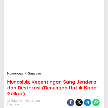
Homepage
/
Gagasan
M
u
Munaslub: Kepentingan Sang Jenderal
n
a
dan Restorasi (Renungan Untuk Kader
s
Golkar)
l
u
Cakrawarta
May 15, 2016
b
Gagasan