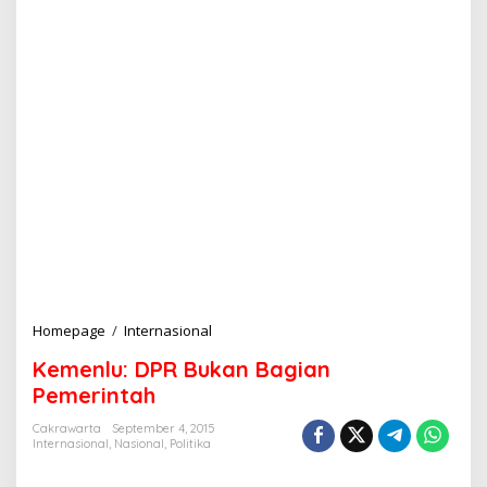
Homepage
/
Internasional
K
e
Kemenlu: DPR Bukan Bagian
m
e
Pemerintah
n
l
Cakrawarta
September 4, 2015
Internasional
,
Nasional
,
Politika
u
: