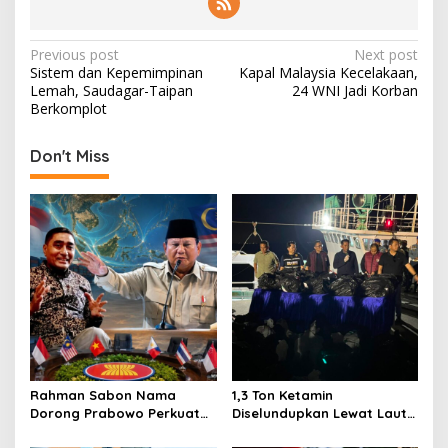
P
Previous post
Next post
Sistem dan Kepemimpinan
Kapal Malaysia Kecelakaan,
o
Lemah, Saudagar-Taipan
24 WNI Jadi Korban
s
Berkomplot
t
Don't Miss
n
a
v
i
g
a
t
i
o
Rahman Sabon Nama
1,3 Ton Ketamin
Dorong Prabowo Perkuat
Diselundupkan Lewat Laut
n
Koordinasi ASEAN Hadapi
Bintan, Delapan ABK Asing