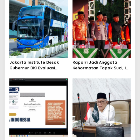
Dampak Perang Iran-Israel
Ditangkap
Jakarta Institute Desak
Kapolri Jadi Anggota
Gubernur DKI Evaluasi
Kehormatan Tapak Suci, Ini
Transjakarta soal
Pesannya untuk Kader
Penumpang Diturunkan