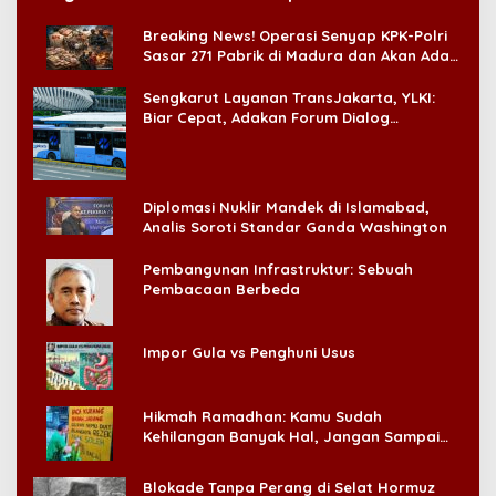
di CitraLand
Breaking News! Operasi Senyap KPK-Polri
Sasar 271 Pabrik di Madura dan Akan Ada
‘Badai Pemeriksaan’
Sengkarut Layanan TransJakarta, YLKI:
Biar Cepat, Adakan Forum Dialog
Konsumen!
Diplomasi Nuklir Mandek di Islamabad,
Analis Soroti Standar Ganda Washington
Pembangunan Infrastruktur: Sebuah
Pembacaan Berbeda
Impor Gula vs Penghuni Usus
Hikmah Ramadhan: Kamu Sudah
Kehilangan Banyak Hal, Jangan Sampai
Kehilangan Diri Sendiri!
Blokade Tanpa Perang di Selat Hormuz