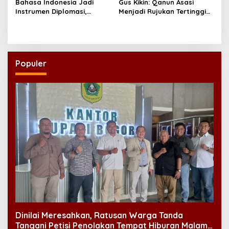
Bahasa Indonesia Jadi
Gus Kikin: Qanun Asasi
Instrumen Diplomasi,
Menjadi Rujukan Tertinggi
Atdikbud Perluas Jejak
NU, Melampaui AD/ART
Budaya di Australia hingga
Rusia
Populer
Dinilai Meresahkan, Ratusan Warga Tanda
Tangani Petisi Penolakan Tempat Hiburan Malam