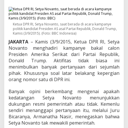
D
P
R
B
u
Ketua DPR RI, Setya Novanto, saat berada di acara kampanye
k
politik kandidat Presiden AS asal Partai Republik, Donald Trump,
a
Kamis (3/9/2015). (Foto: BBC Indonesia)
n
JAKARTA
– Kamis (3/9/2015, Ketua DPR RI, Setya
B
a
Novanto menghadiri kampanye bakal calon
g
Presiden Amerika Serikat dari Partai Republik,
i
Donald Trump. Aktifitas tidak biasa ini
a
menimbulkan banyak pertanyaan dari sejumlah
n
P
pihak. Khususnya soal latar belakang kepergian
e
orang nomor satu di DPR ini.
m
e
Banyak opini berkembang mengenai apakah
r
kedatangan Setya Novanto menunjukkan
i
n
dukungan resmi pemerintah atau tidak. Kemenlu
t
sendiri menanggapi pertanyaan itu, melalui Juru
a
Bicaranya, Armanatha Nasir, menegaskan bahwa
h
Setya Novanto tak mewakili pemerintah.