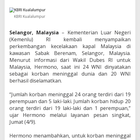
a
y
s
KBRI Kualalumpur
i
a
K
Selangor, Malaysia
– Kementerian Luar Negeri
e
(Kemenlu) RI kembali menyampaikan
c
e
perkembangan kecelakaan kapal Malaysia di
l
kawasan Sabak Berenam, Selangor, Malaysia.
a
Menurut informasi dari Wakil Dubes RI untuk
k
Malaysia, Hermono, saat ini 24 WNI dinyatakan
a
sebagai korban meninggal dunia dan 20 WNI
a
n
berhasil diselamatkan.
,
2
“Jumlah korban meninggal 24 orang terdiri dari 19
4
perempuan dan 5 laki-laki. Jumlah korban hidup 20
W
N
orang terdiri dari 19 laki-laki dan 1 perempuan,”
I
ujar Hermono melalui layanan pesan singkat,
J
Jumat (4/9).
a
d
Hermono menambahkan, untuk korban meninggal
i