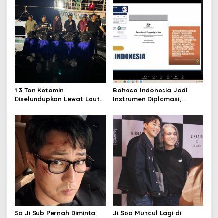
a
v
i
g
a
t
i
1,3 Ton Ketamin
Bahasa Indonesia Jadi
o
Diselundupkan Lewat Laut
Instrumen Diplomasi,
Bintan, Delapan ABK Asing
Atdikbud Perluas Jejak
n
Ditangkap
Budaya di Australia hingga
Rusia
So Ji Sub Pernah Diminta
Ji Soo Muncul Lagi di