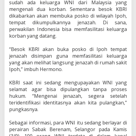
K
sudah ada keluarga WNI dari Malaysia yang
o
mengenali dua korban. Sementara besok KBRI
r
dikabarkan akan membuka posko di wilayah Ipoh,
b
tempat dikumpulkannya jenazah. Di sana,
a
n
perwakilan Indonesia bisa memfasilitasi keluarga
korban yang datang.
“Besok KBRI akan buka posko di Ipoh tempat
jenazah disimpan guna memfasilitasi keluarga
yang akan melihat langsung jenazah di rumah sakit
Ipoh,” imbuh Hermono.
KBRI saat ini sedang mengupayakan WNI yang
selamat agar bisa dipulangkan tanpa proses
hukum. “Mengenai jenazah, segera setelah
teridentifikasi identitasnya akan kita pulangkan,”
pungkasnya.
Sebagai informasi, para WNI itu sedang berlayar di
perairan Sabak Berenam, Selangor pada Kamis