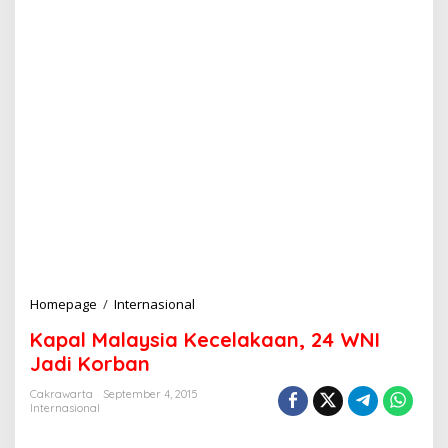
Homepage
/
Internasional
K
a
Kapal Malaysia Kecelakaan, 24 WNI
p
a
Jadi Korban
l
M
Cakrawarta
September 4, 2015
Internasional
a
l