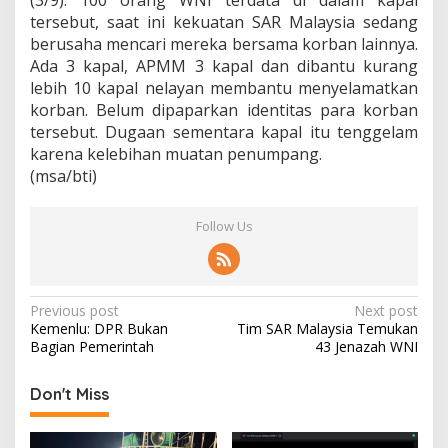
(3/9). 100 orang WNI terdata di dalam kapal
tersebut, saat ini kekuatan SAR Malaysia sedang
berusaha mencari mereka bersama korban lainnya.
Ada 3 kapal, APMM 3 kapal dan dibantu kurang
lebih 10 kapal nelayan membantu menyelamatkan
korban.
Belum dipaparkan identitas para korban
tersebut. Dugaan sementara kapal itu tenggelam
karena kelebihan muatan penumpang.
(msa/bti)
Follow Us
P
Previous post
Next post
Kemenlu: DPR Bukan
Tim SAR Malaysia Temukan
o
Bagian Pemerintah
43 Jenazah WNI
s
t
Don't Miss
n