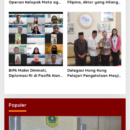
Operasi Kelopak Mata agar
Filipina, Aktor yang Hilang
Bisa Jadi Aktor, Kini Justru
dari Korea Kini Disambut
Jadi Ikonnya
Ribuan Fans
BIPA Makin Diminati,
Delegasi Hong Kong
Diplomasi RI di Pasifik Kian
Pelajari Pengelolaan Masjid
Menguat
Al-Akbar Surabaya
Populer