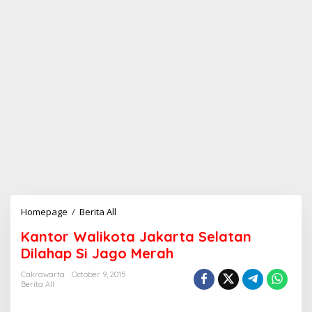
Homepage
/
Berita All
K
a
Kantor Walikota Jakarta Selatan
n
t
Dilahap Si Jago Merah
o
r
Cakrawarta
October 9, 2015
Berita All
W
a