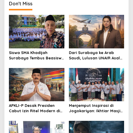
Don't Miss
n
a
v
i
g
a
Siswa SMA Khadijah
Dari Surabaya ke Arab
t
Surabaya Tembus Beasiswa
Saudi, Lulusan UNAIR Asal
Rusia, 66% Lolos PTN lewat
Pakistan Ini Tembus Industri
i
Jalur Prestasi
Kreatif Global
o
n
APKLI-P Desak Presiden
Menjemput Inspirasi di
Cabut Izin Ritel Modern di
Jogokariyan: Ikhtiar Masjid
Desa, Soroti Nasib Warung
Hikmatul Hakim
Rakyat
Mewujudkan Manajemen
Berbasis Umat