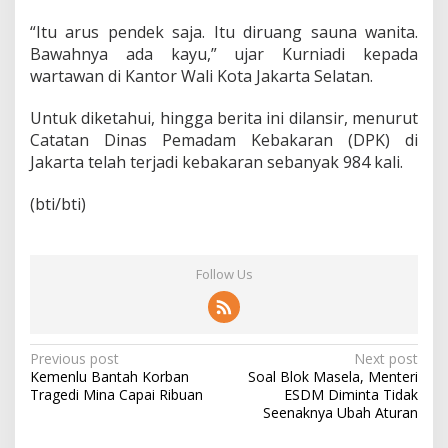
a
p
“Itu arus pendek saja. Itu diruang sauna wanita.
S
Bawahnya ada kayu,” ujar Kurniadi kepada
i
wartawan di Kantor Wali Kota Jakarta Selatan.
J
a
g
Untuk diketahui, hingga berita ini dilansir, menurut
o
Catatan Dinas Pemadam Kebakaran (DPK) di
M
Jakarta telah terjadi kebakaran sebanyak 984 kali.
e
r
a
(bti/bti)
h
Follow Us
P
Previous post
Next post
Kemenlu Bantah Korban
Soal Blok Masela, Menteri
o
Tragedi Mina Capai Ribuan
ESDM Diminta Tidak
s
Seenaknya Ubah Aturan
t