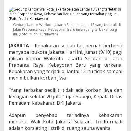
l
i
k
o
t
Gedung Kantor Walikota Jakarta Selatan Lantai 13 yang terletak di
a
Jalan Prapanca Raya, Kebayoran Baru inilah yang terbakar pagi
J
ini. (Foto: Yudhi Kurniawan)
a
k
JAKARTA
– Kebakaran seolah tak pernah berhenti
a
menyapa ibukota Jakarta. Hari ini, Jumat (9/10) pagi
r
giliran kantor Walikota Jakarta Selatan di Jalan
t
a
Prapanca Raya, Kebayoran Baru yang terkena.
S
Kebakaran yang terjadi di lantai 13 itu tidak sampai
e
menimbulkan korban jiwa.
l
a
“Yang terbakar sedikit, tidak ada korban jiwa dan
t
a
kerugian sekitar 20 juta,” ujar Subejo, Kepala Dinas
n
Pemadam Kebakaran DKI Jakarta.
D
i
Adapun penyebab terjadinya kebakaran
l
menurut Wali Kota Jakarta Selatan, Tri Kurniadi
a
h
adalah korsleting listrik di ruang sauna wanita.