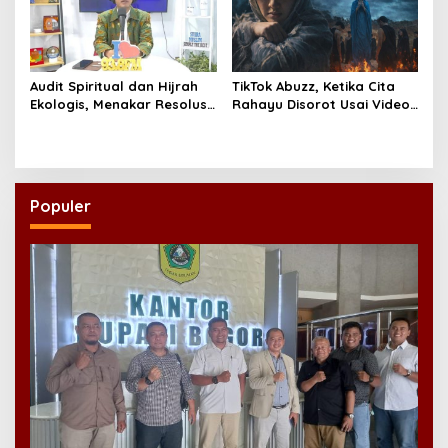
Audit Spiritual dan Hijrah
TikTok Abuzz, Ketika Cita
Ekologis, Menakar Resolusi
Rahayu Disorot Usai Video
Indonesia 2026
Klip “Niscaya Nirkala”
Dinilai Mencekam
Populer