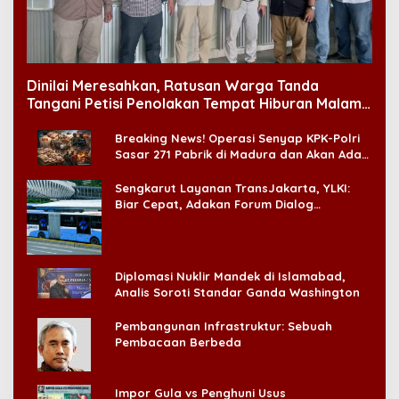
Dinilai Meresahkan, Ratusan Warga Tanda
Tangani Petisi Penolakan Tempat Hiburan Malam
di CitraLand
Breaking News! Operasi Senyap KPK-Polri
Sasar 271 Pabrik di Madura dan Akan Ada
‘Badai Pemeriksaan’
Sengkarut Layanan TransJakarta, YLKI:
Biar Cepat, Adakan Forum Dialog
Konsumen!
Diplomasi Nuklir Mandek di Islamabad,
Analis Soroti Standar Ganda Washington
Pembangunan Infrastruktur: Sebuah
Pembacaan Berbeda
Impor Gula vs Penghuni Usus