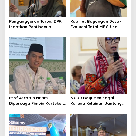
i
o
n
Pengangguran Turun, DPR
Kabinet Bayangan Desak
Ingatkan Pentingnya
Evaluasi Total MBG Usai
Menciptakan Pekerjaan
Rentetan Keracunan
yang Layak
Massal
Prof Asrorun Ni’am
6.000 Bayi Meninggal
Dipercaya Pimpin Karteker
Karena Kelainan Jantung
PWNU Jambi, Dinilai Simbol
Bawaan, DPR Desak
Regenerasi Kepemimpinan
Pemerataan Operasi
NU
Jantung Anak