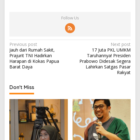
Follow Us
P
Previous post
Next post
Jauh dari Rumah Sakit,
17 Juta PKL UMKM
o
Prajurit TNI Hadirkan
Taruhannya! Presiden
s
Harapan di Kokas Papua
Prabowo Didesak Segera
Barat Daya
Lahirkan Satgas Pasar
t
Rakyat
n
Don't Miss
a
v
i
g
a
t