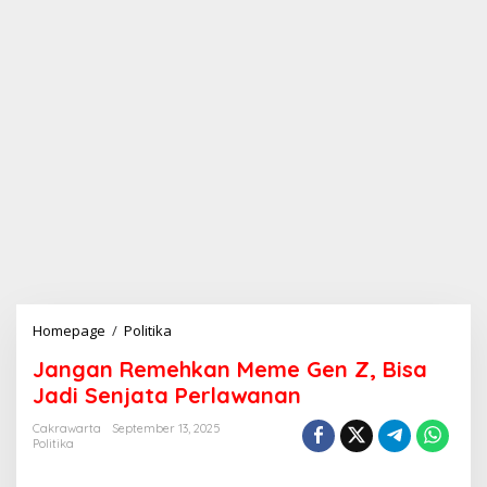
Homepage
/
Politika
J
a
Jangan Remehkan Meme Gen Z, Bisa
n
g
Jadi Senjata Perlawanan
a
n
Cakrawarta
September 13, 2025
Politika
R
e