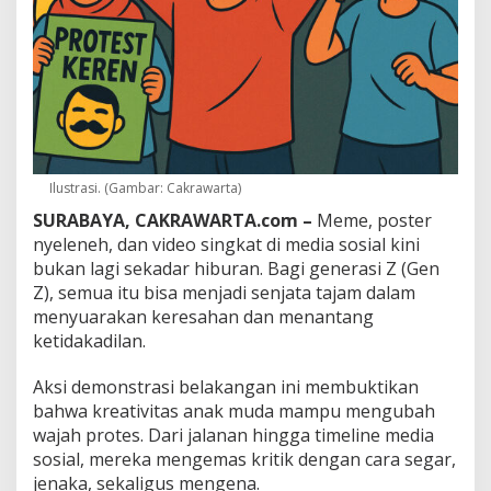
n
j
a
t
a
P
e
r
l
a
Ilustrasi. (Gambar: Cakrawarta)
w
SURABAYA, CAKRAWARTA.com –
Meme, poster
a
n
nyeleneh, dan video singkat di media sosial kini
a
bukan lagi sekadar hiburan. Bagi generasi Z (Gen
n
Z), semua itu bisa menjadi senjata tajam dalam
menyuarakan keresahan dan menantang
ketidakadilan.
Aksi demonstrasi belakangan ini membuktikan
bahwa kreativitas anak muda mampu mengubah
wajah protes. Dari jalanan hingga timeline media
sosial, mereka mengemas kritik dengan cara segar,
jenaka, sekaligus mengena.