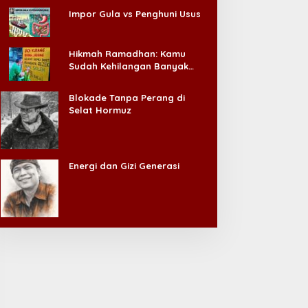
Impor Gula vs Penghuni Usus
Hikmah Ramadhan: Kamu
Sudah Kehilangan Banyak
Hal, Jangan Sampai
Kehilangan Diri Sendiri!
Blokade Tanpa Perang di
Selat Hormuz
Energi dan Gizi Generasi