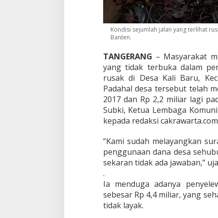
M
i
l
Kondisi sejumlah jalan yang terlihat r
i
Banten.
a
r
TANGERANG
– Masyarakat mul
yang tidak terbuka dalam pen
rusak di Desa Kali Baru, Ke
Padahal desa tersebut telah m
2017 dan Rp 2,2 miliar lagi pa
Subki, Ketua Lembaga Komuni
kepada redaksi cakrawarta.com,
“Kami sudah melayangkan sur
penggunaan dana desa sehubu
sekaran tidak ada jawaban,” uja
.
Ia menduga adanya penyelew
sebesar Rp 4,4 miliar, yang s
tidak layak.