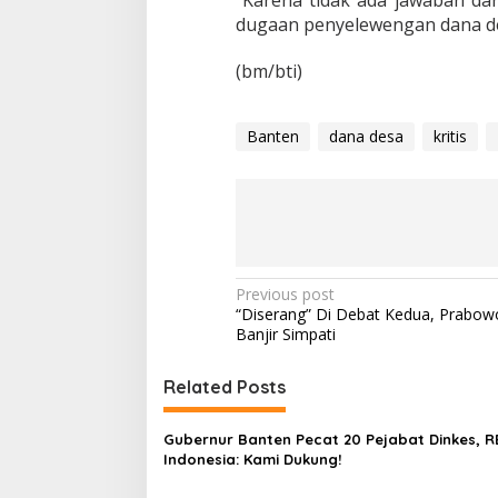
dugaan penyelewengan dana des
(bm/bti)
Banten
dana desa
kritis
P
Previous post
“Diserang” Di Debat Kedua, Prabow
o
Banjir Simpati
s
t
Related Posts
n
Gubernur Banten Pecat 20 Pejabat Dinkes, 
a
Indonesia: Kami Dukung!
v