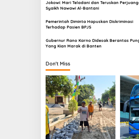
Jokowi: Mari Teladani dan Teruskan Perjuan
i
Syaikh Nawawi Al-Bantani
g
a
Pemerintah Diminta Hapuskan Diskriminasi
Terhadap Pasien BPJS
t
i
Gubernur Rano Karno Didesak Berantas Pung
Yang Kian Marak di Banten
o
n
Don't Miss