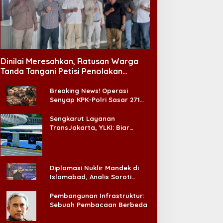
Dinilai Meresahkan, Ratusan Warga
Tanda Tangani Petisi Penolakan
Tempat Hiburan Malam di CitraLand
Breaking News! Operasi
Senyap KPK-Polri Sasar 271
Pabrik di Madura dan Akan
Ada ‘Badai Pemeriksaan’
Sengkarut Layanan
TransJakarta, YLKI: Biar
Cepat, Adakan Forum Dialog
Konsumen!
Diplomasi Nuklir Mandek di
Islamabad, Analis Soroti
Standar Ganda Washington
Pembangunan Infrastruktur:
Sebuah Pembacaan Berbeda