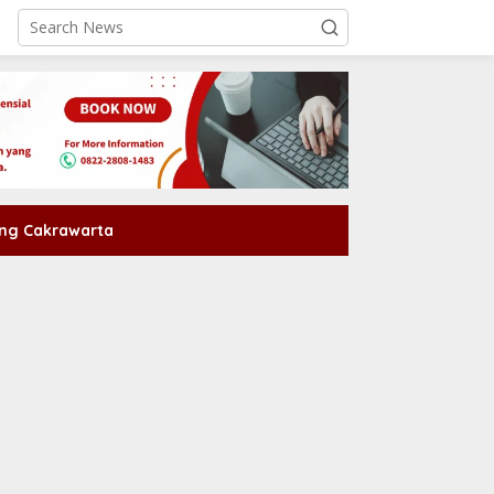
ng Cakrawarta