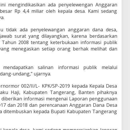
 ini mengindikasikan ada penyelewengan Anggaran
esar Rp 4,4 miliar oleh kepala desa. Kami sedang
a.
au tidak ada penyelewangan anggaran dana desa,
jawab surat yang dilayangkan, karena berdasarkan
Tahun 2008 tentang keterbukaan informasi publik
 yang menegaskan setiap orang berhak melihat dan
 mendapatkan salinan informasi publik melalui
ang-undang,” ujarnya.
ernormor 002/II/L- KPK/SP-2019 kepada Kepala Desa
Paku Haji, Kabupaten Tangerang, Banten pihaknya
 diberikan informasi mengenai Laporan penggunaan
017 dan 2018 dan perencanaan Anggaran Dana Desa
uga ditembuskan kepada Bupati Kabupaten Tangerang
ri kepala desa, kami sedang mempersiapkan laporan