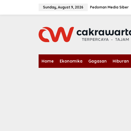
S
k
Sunday, August 9, 2026
Pedoman Media Siber
i
p
t
o
c
o
n
t
e
n
Home
Ekonomika
Gagasan
Hiburan
t