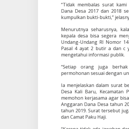
“Tidak membalas surat kami
Dana Desa 2017 dan 2018 seb
kumpulkan bukti-bukti,” jelasny
Menurutnya seharusnya, kal
kepala desa bisa segera men
Undang-Undang RI Nomor 14 
Pasal 4 ayat 2 butir a dan c
mengetahui informasi publik.
“Setiap orang juga berhak
permohonan sesuai dengan und
Ia menjelaskan dalam surat b
Desa Kali Baru, Kecamatan 
memohon kerjasama agar bisa
Anggaran Dana Desa tahun 2
tahun 2019. Surat tersebut j
dan Camat Paku Haji.
“Karena tidak ada jawaban da