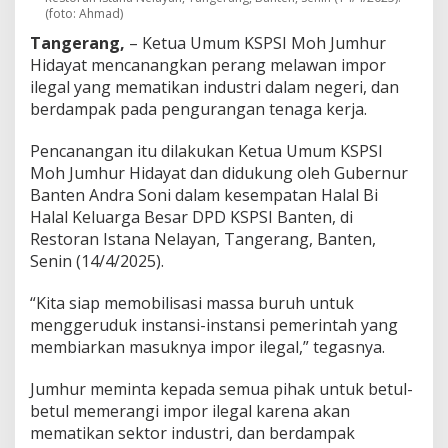
u
(foto: Ahmad)
m
K
Tangerang,
– Ketua Umum KSPSI Moh Jumhur
S
Hidayat mencanangkan perang melawan impor
P
ilegal yang mematikan industri dalam negeri, dan
S
berdampak pada pengurangan tenaga kerja.
I
:
K
Pencanangan itu dilakukan Ketua Umum KSPSI
i
Moh Jumhur Hidayat dan didukung oleh Gubernur
t
Banten Andra Soni dalam kesempatan Halal Bi
a
Halal Keluarga Besar DPD KSPSI Banten, di
A
k
Restoran Istana Nelayan, Tangerang, Banten,
a
Senin (14/4/2025).
n
G
“Kita siap memobilisasi massa buruh untuk
e
menggeruduk instansi-instansi pemerintah yang
r
u
membiarkan masuknya impor ilegal,” tegasnya.
d
u
Jumhur meminta kepada semua pihak untuk betul-
k
betul memerangi impor ilegal karena akan
!
mematikan sektor industri, dan berdampak