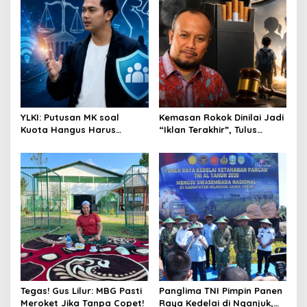
i
g
a
t
i
o
YLKI: Putusan MK soal
Kemasan Rokok Dinilai Jadi
n
Kuota Hangus Harus
“Iklan Terakhir”, Tulus
Segera Dijalankan
Abadi: Negara Tak Boleh
Kalah dari Industri
Tegas! Gus Lilur: MBG Pasti
Panglima TNI Pimpin Panen
Meroket Jika Tanpa Copet!
Raya Kedelai di Nganjuk,