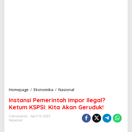
Homepage
/
Ekonomika
/
Nasional
I
n
Instansi Pemerintah Impor Ilegal?
s
t
Ketum KSPSI: Kita Akan Geruduk!
a
n
Cakrawarta
April 14, 2025
Nasional
s
i