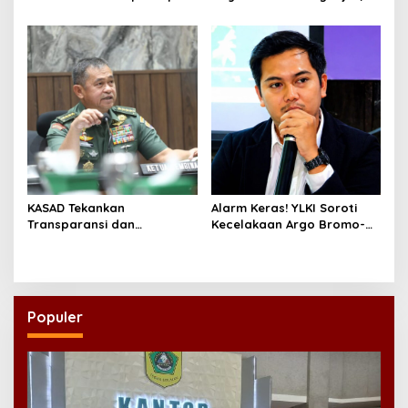
Dorong Swasembada
Pangan Nasional
KASAD Tekankan
Alarm Keras! YLKI Soroti
Transparansi dan
Kecelakaan Argo Bromo-
Profesionalisme dalam
KRL, Sistem Dinilai Tak
Pengelolaan Yayasan
Andal
Dhekarta
Populer