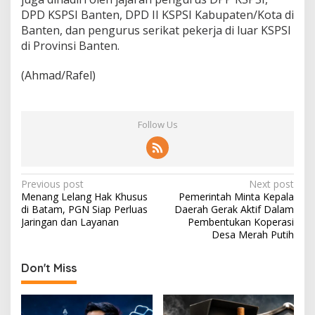
DPD KSPSI Banten, DPD II KSPSI Kabupaten/Kota di
Banten, dan pengurus serikat pekerja di luar KSPSI
di Provinsi Banten.
(Ahmad/Rafel)
Follow Us
P
Previous post
Next post
Menang Lelang Hak Khusus
Pemerintah Minta Kepala
o
di Batam, PGN Siap Perluas
Daerah Gerak Aktif Dalam
s
Jaringan dan Layanan
Pembentukan Koperasi
Desa Merah Putih
t
n
Don't Miss
a
v