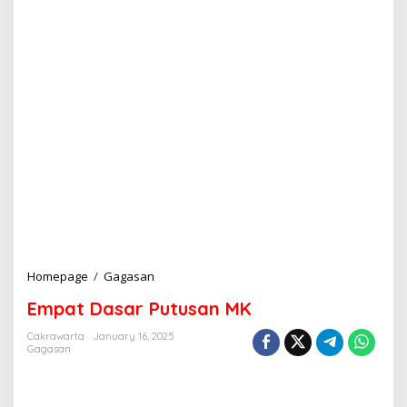
Homepage
/
Gagasan
E
m
Empat Dasar Putusan MK
p
a
Cakrawarta
January 16, 2025
t
Gagasan
D
a
s