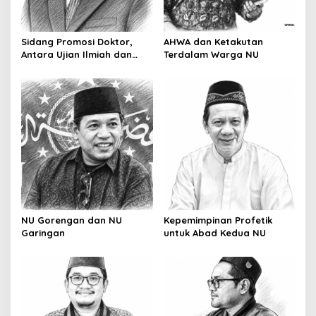
t
i
o
Sidang Promosi Doktor,
AHWA dan Ketakutan
Antara Ujian Ilmiah dan
Terdalam Warga NU
n
Pesta Prestise
NU Gorengan dan NU
Kepemimpinan Profetik
Garingan
untuk Abad Kedua NU