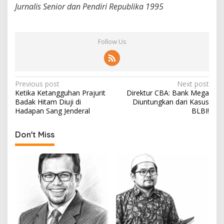
Jurnalis Senior dan Pendiri Republika 1995
Follow Us
P
Previous post
Next post
Ketika Ketangguhan Prajurit
Direktur CBA: Bank Mega
o
Badak Hitam Diuji di
Diuntungkan dari Kasus
s
Hadapan Sang Jenderal
BLBI!
t
Don't Miss
n
a
v
i
g
a