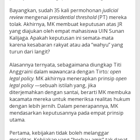
Bayangkan, sudah 35 kali permohonan
judicial
review
mengenai
presidential
threshold
(PT) mereka
tolak. Akhirnya, MK membuat keputusan atas JR
yang diajukan oleh empat mahasiswa UIN Sunan
Kalijaga. Apakah keputusan ini semata-mata
karena kesabaran rakyat atau ada “wahyu” yang
turun dari langit?
Alasannya ternyata, sebagaimana diungkap Titi
Anggraini dalam wawancara dengan Tirto
: open
legal policy
. MK akhirnya menerapkan prinsip
open
legal
policy
—sebuah istilah yang, jika
diterjemahkan dengan santai, berarti MK membuka
kacamata mereka untuk memeriksa realitas hukum
dengan lebih jernih. Dalam penerapannya, MK
mendasarkan keputusannya pada empat prinsip
utama.
Pertama, kebijakan tidak boleh melanggar
moralitas. Kebijakan yang “berbau amis” tak dapat