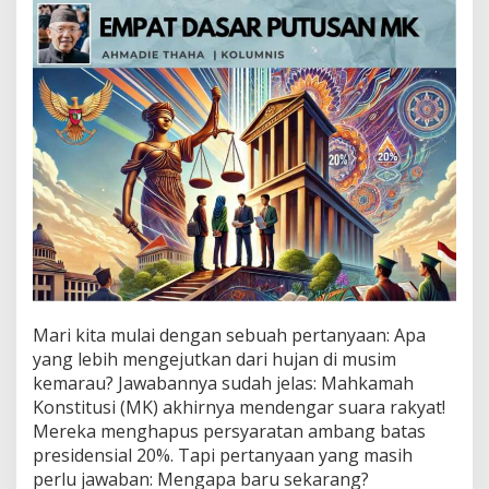
a
r
P
u
t
u
s
a
n
M
K
Mari kita mulai dengan sebuah pertanyaan: Apa
yang lebih mengejutkan dari hujan di musim
kemarau? Jawabannya sudah jelas: Mahkamah
Konstitusi (MK) akhirnya mendengar suara rakyat!
Mereka menghapus persyaratan ambang batas
presidensial 20%. Tapi pertanyaan yang masih
perlu jawaban: Mengapa baru sekarang?