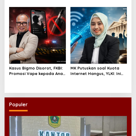
Perekonomian UMKM RI,
Lewat Ekonomi Pancasila
Dinilai Penting Hadapi
Bonus Demografi
Kasus Bigmo Disorot, FKBI:
MK Putuskan soal Kuota
Promosi Vape kepada Anak
Internet Hangus, YLKI: Ini
Berpotensi Masuk Ranah
Kemenangan Konsumen
Pidana
Populer