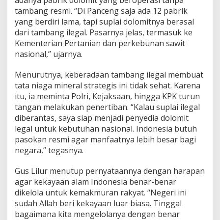
adanya pabrik dolomit yang beroperasi tanpa
n
tambang resmi. “Di Panceng saja ada 12 pabrik
T
yang berdiri lama, tapi suplai dolomitnya berasal
a
m
dari tambang ilegal. Pasarnya jelas, termasuk ke
b
Kementerian Pertanian dan perkebunan sawit
a
nasional,” ujarnya.
n
g
Menurutnya, keberadaan tambang ilegal membuat
I
l
tata niaga mineral strategis ini tidak sehat. Karena
e
itu, ia meminta Polri, Kejaksaan, hingga KPK turun
g
tangan melakukan penertiban. “Kalau suplai ilegal
a
diberantas, saya siap menjadi penyedia dolomit
l
legal untuk kebutuhan nasional. Indonesia butuh
pasokan resmi agar manfaatnya lebih besar bagi
negara,” tegasnya.
Gus Lilur menutup pernyataannya dengan harapan
agar kekayaan alam Indonesia benar-benar
dikelola untuk kemakmuran rakyat. “Negeri ini
sudah Allah beri kekayaan luar biasa. Tinggal
bagaimana kita mengelolanya dengan benar