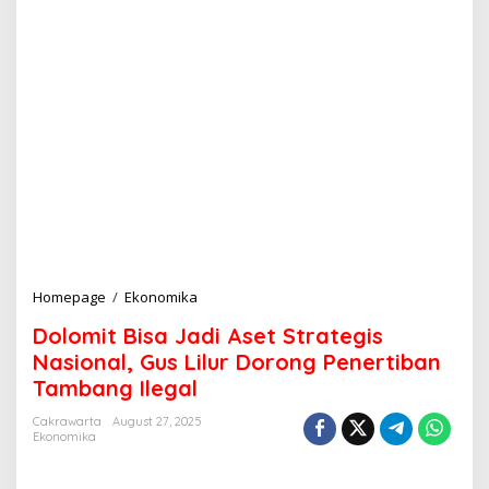
Homepage
/
Ekonomika
D
o
Dolomit Bisa Jadi Aset Strategis
l
o
Nasional, Gus Lilur Dorong Penertiban
m
Tambang Ilegal
i
t
Cakrawarta
August 27, 2025
B
Ekonomika
i
s