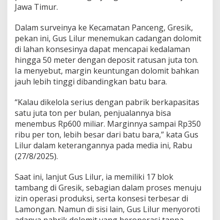
l
Jawa Timur.
,
G
Dalam surveinya ke Kecamatan Panceng, Gresik,
u
pekan ini, Gus Lilur menemukan cadangan dolomit
s
L
di lahan konsesinya dapat mencapai kedalaman
i
hingga 50 meter dengan deposit ratusan juta ton.
l
Ia menyebut, margin keuntungan dolomit bahkan
u
jauh lebih tinggi dibandingkan batu bara.
r
D
o
“Kalau dikelola serius dengan pabrik berkapasitas
r
satu juta ton per bulan, penjualannya bisa
o
menembus Rp600 miliar. Marginnya sampai Rp350
n
ribu per ton, lebih besar dari batu bara,” kata Gus
g
Lilur dalam keterangannya pada media ini, Rabu
P
e
(27/8/2025).
n
e
Saat ini, lanjut Gus Lilur, ia memiliki 17 blok
r
tambang di Gresik, sebagian dalam proses menuju
t
izin operasi produksi, serta konsesi terbesar di
i
b
Lamongan. Namun di sisi lain, Gus Lilur menyoroti
a