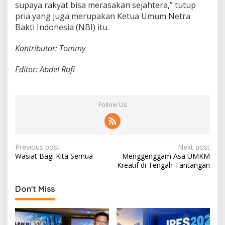
supaya rakyat bisa merasakan sejahtera,” tutup
pria yang juga merupakan Ketua Umum Netra
Bakti Indonesia (NBI) itu.
Kontributor: Tommy
Editor: Abdel Rafi
Follow Us
P
Previous post
Next post
Wasiat Bagi Kita Semua
Menggenggam Asa UMKM
o
Kreatif di Tengah Tantangan
s
t
Don't Miss
n
a