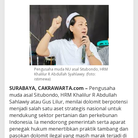
a
J
a
d
i
A
s
e
t
S
t
r
a
Pengusaha muda NU asal Situbondo, HRM
t
Khalilur R Abdullah Syahlawiy. (foto:
e
istimewa)
g
SURABAYA, CAKRAWARTA.com –
Pengusaha
i
muda asal Situbondo, HRM Khalilur R Abdullah
s
Sahlawiy atau Gus Lilur, menilai dolomit berpotensi
N
a
menjadi salah satu aset strategis nasional untuk
s
mendukung sektor pertanian dan perkebunan
i
Indonesia. Ia mendorong pemerintah serta aparat
o
penegak hukum menertibkan praktik tambang dan
n
a
pasokan dolomit ilegal yang masih marak terjadi di