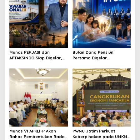
v
i
g
a
t
i
Munas PERJASI dan
Bulan Dana Pensiun
o
APTAKSINDO Siap Digelar,
Pertama Digelar
Bahas Regenerasi hingga
September, Industri
n
Revisi AD/ART
Perkuat Ekosistem Pensiun
Berkelanjutan
Munas VI APKLI-P Akan
PWNU Jatim Perkuat
Bahas Pembentukan Badan
Keberpihakan pada UMKM