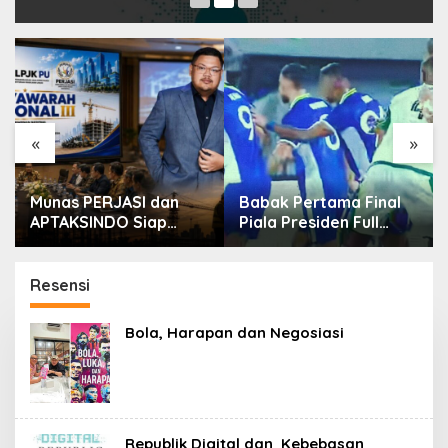
«
»
Munas PERJASI dan
Babak Pertama Final
APTAKSINDO Siap
Piala Presiden Full
Digelar, Bahas
Tegang, Skor Masih
Regenerasi hingga
Imbang
Revisi AD/ART
Resensi
Bola, Harapan dan Negosiasi
Republik Digital dan Kebebasan