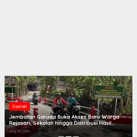
Daerah
Jembatan Garuda Buka Akses Baru Warga
Rejosari, Sekolah hingga Distribusi Hasil
Panen Kian Lancar
July 24, 2026