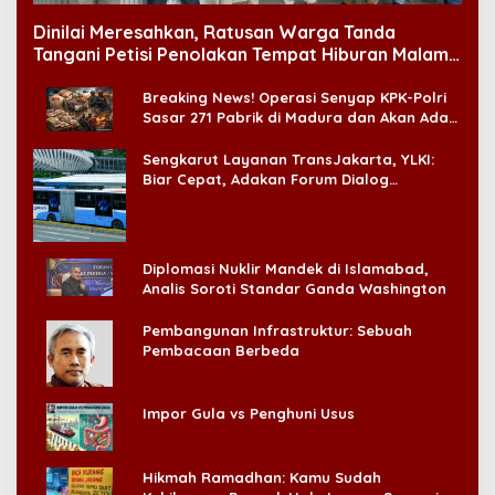
Dinilai Meresahkan, Ratusan Warga Tanda
Tangani Petisi Penolakan Tempat Hiburan Malam
di CitraLand
Breaking News! Operasi Senyap KPK-Polri
Sasar 271 Pabrik di Madura dan Akan Ada
‘Badai Pemeriksaan’
Sengkarut Layanan TransJakarta, YLKI:
Biar Cepat, Adakan Forum Dialog
Konsumen!
Diplomasi Nuklir Mandek di Islamabad,
Analis Soroti Standar Ganda Washington
Pembangunan Infrastruktur: Sebuah
Pembacaan Berbeda
Impor Gula vs Penghuni Usus
Hikmah Ramadhan: Kamu Sudah