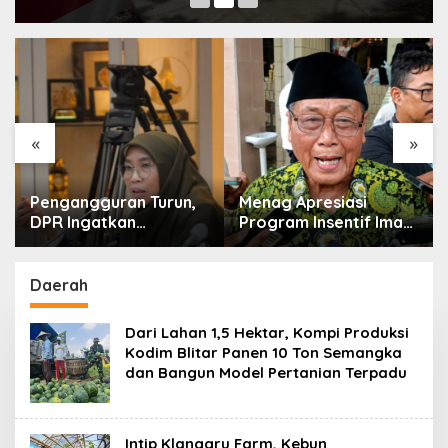
«
»
Pengangguran Turun,
Menag Apresiasi
DPR Ingatkan
Program Insentif Imam
Pentingnya
Masjid di Jatim, DMI
Menciptakan
Dorong Jadi Model
Pekerjaan yang Layak
Nasional
Daerah
Dari Lahan 1,5 Hektar, Kompi Produksi
Kodim Blitar Panen 10 Ton Semangka
dan Bangun Model Pertanian Terpadu
Intip Klanggru Farm, Kebun